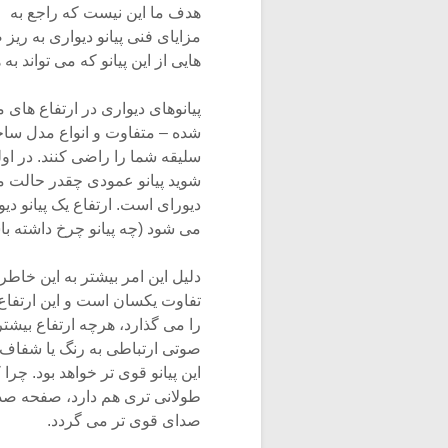
هدف ما این نیست که راجع به
مزایای فنی پیانو دیواری به ریز
هایی از این پیانو که می تواند ب
پیانوهای دیواری در ارتفاع های م
شده – متفاوت و انواع مدل ساخ
سلیقه شما را راضی کنند. در اول
شوید پیانو عمودی چقدر حالت مب
دیورای است. ارتفاع یک پیانو دیو
می شود (چه پیانو چرخ داشته با
دلیل این امر بیشتر به این خاطر
تفاوت یکسان است و این ارتفاع س
را می گذارد، هرچه ارتفاع بیشت
صوتی ارتباطی به رنگ یا شفاف 
این پیانو قوی تر خواهد بود. چرا 
طولانی تری هم دارد، صفحه صدای (Sound Board) بزرگتری دارد که ب
صدای قوی تر می گردد.