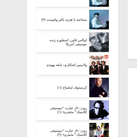
مصاحبه با هنری باتلر پیانیست (۳)
لوکاس فاس، اسطوره زنده
موسیقی آمریکا
ولادیمیر اشکنازی، نابغه یهودی
کریستوف ایشنباخ (۱)
رودز: «از عبارت “موسیقی
کلاسیک” متنفرم» (۱)
رودز: «از عبارت “موسیقی
کلاسیک” متنفرم» (۲)