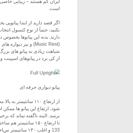
ایران کم هستند – زیبایی خاصی د
است.
اگر قصد دارید از ابتدا پیانویی ب
نکنید، حتمآ از نوع کنسول انتخ
دارند. بدنه این پیانوها بخصو
(Music Rest) و نیز دیواره های اطراف کی برد به گونه ای ساخته شده است که
شباهت زیادی به پیانو های بزرگ (
از کی برد در پیانوهای اسپینت 
پیانو دیواری حرفه ای
از ارتفاع ۱۱۰ سانتیمتر به بالا معمولآ پیانوهای حرفه ای شروع می
شود، ارتفاع این پیانو ها ممکن است در به
برسد. البته ناگفته نماند که بر
تا ارتفاع ۱۵۰ سانتیمتر هم ساخته شده اند، اما امروزه حداکثر در ارتفاع
133 و اغلب ۱۳۰ سانتیمتر ساخته می شوند. فراموش نکنید که طول سیم ها،