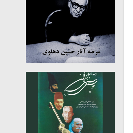
میکلوش روژا
موریس ژار