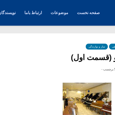
صفحه نخست
موضوعات
ارتباط باما
نویسندگان
قی
ساز و نوازندگی
و (قسمت اول)
ب -