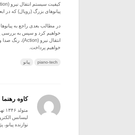
کیفیت سیستم انتقال نیرو (Action) سایزهای بالای این پیانوها از بسیاری
پیانوهای بزرگ (رویال) که در ا
در مطالب بعدی راجع به پیانوها
خواهیم کرد و سپس به بررسی پا
انتقال نیرو (Action)، رنگ صدا و … که در انتخاب ساز می تواند مهم باشد
خواهیم پرداخت.
piano-tech
پیانو
کاوه رهنما
متولد ۱۳۴۶ تهران
لیسانس الکترو
نوازنده پیانو،