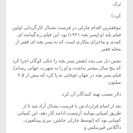
ترک
کرد.)
موفقترین اقدام چارلی در فرست نشنال کارگردانی اولین
فیلم بلند او (پسر بچه ۱۹۲۱) بود. این فیلم زندگینامه ای
کمدی و ماجرای بیکاری است که به پسر بچه ای فقیر از
محله فقیر
نشین دل می بندد (نقش پسر بچه را جکی کوگان اجرا کرد
که پنج سال بیشتر نداشت و او را به شهرت جهانی رساند).
فیلم پسر بچه در جهان غوغایی به پا کرد که بیش از ۲.۵
میلیون
میکلوش روژا
موریس ژار
دلار نصیب تهیه کنندگان آن کرد.
بعد از اتمام قراردادش با فرست نشنال آزاد شد تا از
طریق کمپانی یونایتد آرتیست ادامه کار دهد، این کمپانی
کمپانی بود که (توسط چارلی چاپلین، مری پینکفورد،
یادداشتی بر موسیقی
دوره آموزش
داگلاس فیربنکس و
متن فیلم «متری
موسیقی بر