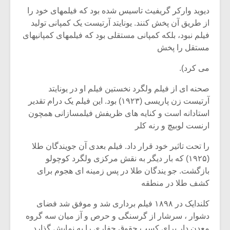
شیش و نیم»
موسیقی فی
دیوید وارکر گریفیث تاسیس شده بود که فیلمهای خود را
برگزار می 
از طریق آن پخش کنند. یونایتد آرتیست یک کمپانی تولید
اگر نمی توانی
سکانسی به 
فیلم نبود، بلکه کمپانی مستقلی بود که فیلمهای کمپانیهای
مشهورترین باشی،
موسیقی فیلم 
مستقل را پخش
بدنام ترین باش
می کرد).
صحنه ای از فیلم ولگرد نخستین فیلم او در یونایتد
آرتیست زن پاریسی (۱۹۲۳) بود. این فیلم یک درام تقدیر
استادانه است و کنایه های ظریفش فیلمسازانی همچون
ارنست لوبیچ و رنه کلر
را تحت تاثیر خود قرار داد. فیلم بعدی آن جویندگان طلا
(۱۹۲۵) که بار دیگر به نقش مرکزی ولگرد کوچولو
بازگشت. جو یندگان طلا در پس زمینه ای هجوم برای
کشف طلا در منطقه
کلندایک در ۱۸۹۸ فیلم برداری شد و موفق شد فضای
دشوار ، سرشار از گرسنگی و حرص و آز میان سه گروه
معدن دار برای کسب حقوق حفاری را به نمایش گذارد.