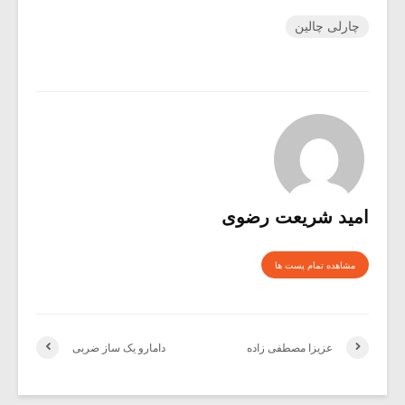
چارلی چالین
امید شریعت رضوی
مشاهده تمام پست ها
عزیزا مصطفی زاده
دامارو یک ساز ضربی