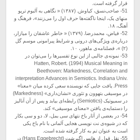
قرار گرفته است.
51- صاحب‌نسق، کیاوش. (۱۳۸۷) « نگاهی به آلبوم تریو
منهای یک، اینجا ناگفته‌ها حرف اول را می‌زنند»، فرهنگ و
آهنگ، ۱۸.
52- فیاض، محمدرضا. (۱۳۷۹) « خاطر عاشقان را میازار،
درباره‌ی ویژگی‌های درونی و شرایط پیرامونی موسم گل
(۲) »، فصلنامه‌ی ماهور، ۱۰.
53- نمونه‌ی جالبی از این نوع تفسیرها را می‌توان در
Hatten, Robert. (1994) Musical Meaning in
Beethoven: Markedness, Correlation and
interpretation Advances in Semiotics. Indiana Univ.
Press. یافت جایی که نویسنده سعی کرده میان «معنا»
در موسیقی بتهوون و تئوری «نشان‌داری» (Markedness)
در سمیوتیک (Semiotics) رابطه‌ای بیابد و پس از آن آنالیز
را دستمایه‌ی یافتن «معنای موسیقی» کند.
54- در بعضی از آثار باخ نتهای سی بمل، لا، دو و سی بکار
که در شیوه‌ی نت نویسی هجایی آلمانی با نام باخ یکی
است به عنوان تم به کار گرفته شده است.
55- نقل قول از هانس اگبرشت (Hans Eggebrecht) در