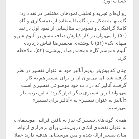
حساب آورد.
روال‌های تجزیه و تحلیلی نمودهای مختلفی در نقد دارد؛
گاه تنها به شکل نثر، گاه با استفاده از نغمه‌نگاری و گاه
کاملا گرافیکی و تصویری. مثال‌هایی از نمود اول در نقد
(۵۰) را می‌توان در کار کیاوش صاحب‌نسق بر آلبوم «تریو
منهای یک» (۵۱) یا نوشته‌ی محمدرضا فیاض درباره‌ی
آلبوم «موسم گل» «محمدرضا درویشی» (۵۲)، ملاحظه
کرد.
چنان که پیش‌تر دیدیم آنالیز خود به عنوان تفسیر در نظر
گرفته شد، اما می‌توان آن را برای تفسیر هم به کار
گرفت. آنالیز که در ذات خود موضوعی تفسیری است
می‌تواند ابزار تفسیری دیگر قرار گیرد؛ به این ترتیب از
میکلوش روژا
موریس ژار
«آنالیز به عنوان تفسیر» به «آنالیز برای تفسیر»
می‌رسیم.
همه‌ی گونه‌های تفسیر که نیاز به یافتن قرائنی موسیقایی،
به عنوان نقطه‌ی اتکای درون‌متنی برای برقراری ارتباط
یادداشتی بر موسیقی
دوره آموزش
متن فیلم «متری
موسیقی بر
میان تفسیر ارائه شده و متن موسیقایی هدف، دارند عملا