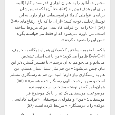
شیش و نیم»
موسیقی فی
مجبورند، آنالیز را به عنوان ابزاری قدرتمند و کارا (البته
برگزار می 
برای این هدف) بپذیرند (۵۳)، حتا آن‌ها که تفسیرشان
برپایه‌ی عواملی کاملا فراموسیقایی قرار دارد. به این
اگر نمی توانی
سکانسی به 
نوشتار تحلیلی توجه کنید: «از آن‌جا که باخ ارتفاع‌های B-A-
مشهورترین باشی،
موسیقی فیلم 
بدنام ترین باش
C-H (54) را به این فرآیند کادانسی موکد مربوط ساخته
است، من باورم نمی‌شود که او فقط می‌خواسته بگوید:
«من این را تصنیف کردم».
بلکه، با ضمیمه ساختن کلاسولای همراه دوگانه به حروف
B-A-C-H ظاهراً می‌گوید: «من با نت اصلی تشخص
می‌یابم و می‌‌خواهم به آن برسم». با تفسیر گسترده‌تر این
بیان چنین می‌شود: «من هم مثل شما انسان هستم، من
هم به رستگاری نیاز دارم؛ امید من هم به رستگاری مسلم
است و من با رحمت الهی رستگار شده هستم».» (۵۵)
همان‌طور که در نوشته مشخص است نویسنده
موضوعیت موسیقایی یک تم را با یک موضوع فرا
موسیقایی؛ «من» و مقوله‌ی موسیقایی «فرآیند کادانسی
موکد» را با «رستگاری» مرتبط کرده است (۵۶).