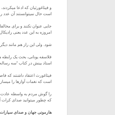
و فیثاغورثیان که ادعا میکردند،
است حال نمیتوانستند آن عدد را 
جایی عنوان نکنند و برای مخالف
امروزه به این عدد یعنی رادیکال
شود. ولی این راز هم مانند دی
فلاسفه یونانی، بحث یک رابطه 
استاد بینش در کتاب “سه رساله
فیثاغورث اعتقاد داشتند که فاص
است که نغمات آوازها را میسازن
را گوش مردم به واسطه عادت یا ع
که چطور میتوانید صدای کرات آس
هارمونی جهان و صدای سیارات