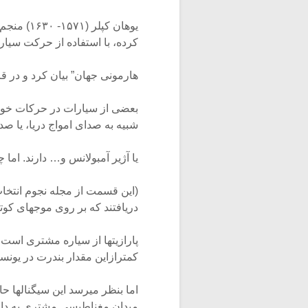
یوهان کپ
کرده، با استفاده از حرکت سیارا
هارمونی جهان” بیان کرد و در قرن ۱۹ دو نفر به نامهای راف و راجرز این آهنگها را اجر
بعضی از سیارات در حرکات خود
شبیه به صدای امواج دریا، یا صد
یا آژیر آمبولانس و… دارند. ام
دریافتند که بر روی موجهای کوت
کمترازاین مقدار بندرت در یونس
اما بنظر میرسد این سیگنالها حا
میدان مغناطیسی مشتری به دام ا