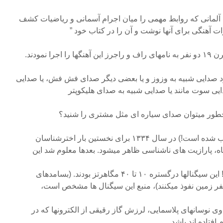
لر (۱۵۷۱- ۱۶۳۰) منجم آلمانی که روابط مهمی را میان اجرام آسمانی و ریاضیات کشف
ت آهنگی برای آنها نوشت و آن را در کتاب خود ”
ا نمودند.
 صدایی شبیه به وزوز و یا بعضی دیگر صدای فش فش، یا صدایی
ایی سوت مانند یا صدایی شبیه به صدای هلیکوپتر
ا چطور میتوان صدای سیاره ای مثل مشتری را شنید؟
(این قسمت از مجله نجوم انتخاب شده است!) در سال ۱۳۳۴ برای نخستین بار اخترشناسان
اه، پارازیت های ناشناسی ظاهر میشود. بعدها معلوم شد این
پارازیتها از سیاره مشتری است! این سیگنالها درگستره ۱۰ تا ۴۰ مگاهرتز بودند. (بسامدهای
فر زمین نفوذ میکنند)، منبع این سیگنال ها مشخص است،
وی نوسانهای پلاسمایی، لرزش گاز رقیقی از الکترونها که در
فتاده اند باشد.