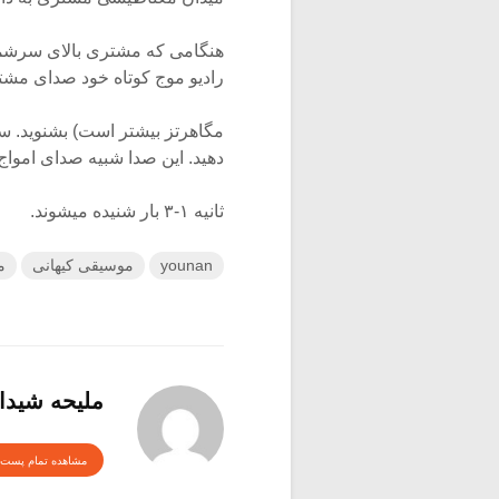
هنگامی که مشتری بالای سرشماس
رادیو موج کوتاه خود صدای مشتری را در فاصله 
مگاهرتز بیشتر است) بشنوید. سع
دهید. این صدا شبیه صدای امواج دریاست و در هر ۲۰ 
ثانیه ۱-۳ بار شنیده میشوند.
younan
موسیقی کیهانی
م
ملیحه شیدا
مشاهده تمام پست 