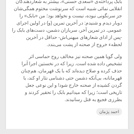
بابک پرداخته‌ی «سعدی حسنی»، بیشتر به شعاردهندگان
انقلابی‌ نمائی شبیه است که سرنوشت مختوم همگی‌شان
جز سرنگونی نبوده، نیست‌ و نخواهد بود؛ من «بابک» را
دوبار دیدم و شنیدم: در آخرین تمرین {و} در اولین اجرای
عمومی. در تمرین آخر، سربازان دشمن، دست‌های بابک را
-پس از ادای شعارهای میهنی‌اش- حداقل در آخرین
لحظهء خروج از صحنه‌ از پشت می‌بندد.
ولی گویا همین صحنه نیز مخالف روح حماسی اثر
تشخیص داده شده است. زیرا که در نخستین اجرا آنرا
حذف کرده و صلاح‌ دیده‌اند که با یک قهرمان، هم‌چنان
قهرمانانه، بی‌آنکه دشمن حتی دشنامی‌ نثار او کند، با
گردن کشیده از صحنه خارج شود! و این نوعی جعل
تاریخی‌ است؛ زیرا که میدانیم بابک را تحقیر کردند و
بطرزی فجیع به قتل‌ رسانیدند.
احمد پژمان