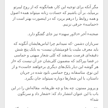
مگر آنکه برای توجیه این کار، همانگونه که از روح لیبرتو
برمیآید، بر آن باشیم که حسادت زنانه میتواند همهء اصول
و همه روابط را درهم بریزد که در اینصورت بهتر است از
«حماسه» حرفی نزنیم.
صحنهء آخر «دلاور سهند» نیز جای گفتگو دارد.
سربازان دشمن -که نمیدانم چرا لباس‌هایشان آنگونه که
باید معرف ملیت یا قومیتشان نیست- به بابک پنچ شش
دقیقه‌ای فرصت میدهند که کلی شعار میهنی و حماسی
در فضا بپراکند که مضمون کلی‌شان جز آن‌ نیست که «از
هر گوشه این دیار بابک‌های دیگری برخواهند خاست» و از
این نوع، متاسفانه روح حماسی نابود شده در جریان
داستان، با این‌ شعارها دوباره نمیتواند جان بگیرد.
و پرویز ممنون. چه بجا و چه ظریفانه، مقاله‌اش را در این
باب‌ با این عنوان انتشار داد که: «شعار داد و سرنگون
شد!»