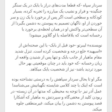
سردار سپاه -که قطعا مدت‌های دراز با بابک در یک سنگر
جنگیده- و فراز و نشیب یک مبارزه را تجربه کرده، بسیار
کودکانه و سطحی است‌ اگر پس از برخورد با یک زن و سر
خوردن از او، ناگهان تصمیم به پیوستن‌ به دشمن بگیرد! از
آن سطحی‌تر واکنش او در همان لحظه‌ی برخورد با
رخسانه است که بلافاصله با او گلاویز میشود!
نویسندهء لیبرتو -خود قبل از بابک- با این صحنه‌اش از
«اسپهبد» خلع درجه و شخصیت کرده است. تنزل شدید
مقام ماهیار از جانب بابک و تنها پس از شنیدن واقعه از
زبان رخسانه -که خود باید در چنان‌ موقعیتی بهر حال
مورد تردید باشد- نیز از شخصیت بابک میکاهد.
مگر او تا بحال سردار سپاهش را به درستی نشناخته بوده
است که اینک با چند کلامی شایسته نگهبانیش می‌شناسد!
عمل آذر نیز -با توجه به محیطی که‌ مدتها در آن زیسته- در
ربودن کلید از مخفی‌گاه و سپردنش به ماهیار که آشکارا
قصد پیوستن به دشمن را بیان میکند، غیرمنطقی جلوه
میکند.