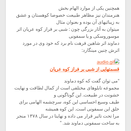
همچنین یکی از موارد الهام بخش
هنرمندان نیز مظاهر طبیعت خصوصا کوهستان و عشق
به زیبائیهای آن بوده و بعنوان مثال
میتوان به آثار بزرگی چون : شبی بر فراز کوه عریان اثر
موسوروسکی و یا سمفونی
دماوند اثر شاهین فرهت نام برد که خود وی در مورد
اثرش چنین مینگارد:
قسمتهایی از شبی بر فراز کوه عریان
“می توان گفت که کوه دماوند
مجموعه تابلوهای مختلفی است از کمال لطافت و نهایت
میکلوش روژا
موریس ژار
خشونت در طبیعت. این گوناگونی و
طیف وسیع احساسی این کوه، سرچشمه الهامی برای
خلق این سمفونی است. این کوه همیشه
مرا تحت تاثیر قرار می داده و نهایتا در سال ۱۳۷۸ منجر
یادداشتی بر موسیقی
دوره آموزش
به ساخت سمفونی دماوند شد. ”
متن فیلم «متری
موسیقی بر