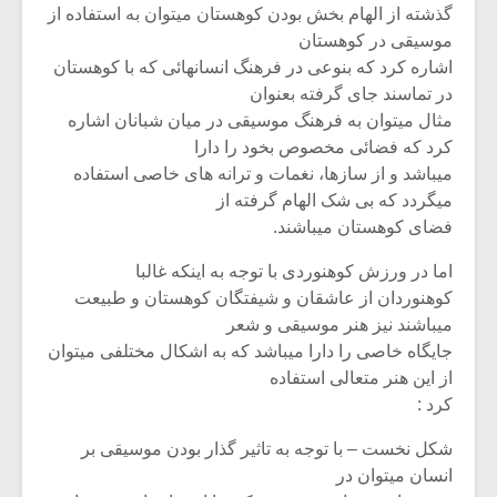
شیش و نیم»
موسیقی فی
گذشته از الهام بخش بودن کوهستان میتوان به استفاده از
برگزار می 
موسیقی در کوهستان
اشاره کرد که بنوعی در فرهنگ انسانهائی که با کوهستان
اگر نمی توانی
سکانسی به 
مشهورترین باشی،
موسیقی فیلم 
در تماسند جای گرفته بعنوان
بدنام ترین باش
مثال میتوان به فرهنگ موسیقی در میان شبانان اشاره
کرد که فضائی مخصوص بخود را دارا
میباشد و از سازها، نغمات و ترانه های خاصی استفاده
میگردد که بی شک الهام گرفته از
فضای کوهستان میباشند.
اما در ورزش کوهنوردی با توجه به اینکه غالبا
کوهنوردان از عاشقان و شیفتگان کوهستان و طبیعت
میباشند نیز هنر موسیقی و شعر
جایگاه خاصی را دارا میباشد که به اشکال مختلفی میتوان
از این هنر متعالی استفاده
کرد :
شکل نخست – با توجه به تاثیر گذار بودن موسیقی بر
انسان میتوان در