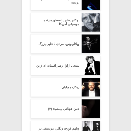
روسیه
لوکاس فاس، اسطوره زنده
موسیقی آمریکا
ویلالوبوس، مردی با قلبی بزرگ
سیجی اُزاوا، رهبر افسانه ای ژاپن
ریکاردو چایلی
«من خجالتی نیستم» (۳)
ویلهم فورت ونگلر، موسیقی در