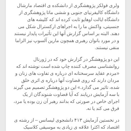
ولری فولکز پژوهشگری از دانشکده ی اقتصاد مارشال
دانشگاه کالیفرنیای جنوبی و ششی ماتا پژوهشگری از
دانشگاه ایالت اوهایو ثابت کرده اند که کلیشه های
جنسیتی، واکنش ما را به اجراهای ارکسترال شکل می
دهند. البته بر اساس گزارش آنها این تأثیرات پایدار نیستند
و در مورد بانوان رهبری همچون مارین آلسوپ نیز الزاما
منفی نیستند.
این دو پژوهشگر در گزارش خود که در ژورنال
روانشناسی مصرف کننده چاپ شده است نوشته اند که
«مردم عقاید سرسختانه ای درباره ی تفاوت های زنان و
مردان دارند که روی قضاوت آنها درباره ی اثری خلق
شده، تاثیر می گذارد.» این دو پژوهشگر تصمیم می گیرند
میکلوش روژا
موریس ژار
با سه آزمایش دریابند که آیا قضاوت شنوندگان از یک
اجرای خاص در صورتی که بدانند رهبر آن زن بوده یا مرد،
فرق می کند یا نه.
یادداشتی بر موسیقی
دوره آموزش
در نخستین آزمایش ۴۱۳ دانشجوی لیسانس – از رشته ی
متن فیلم «متری
موسیقی بر
اقتصاد که اکثرا علاقه ی زیادی به موسیقی کلاسیک