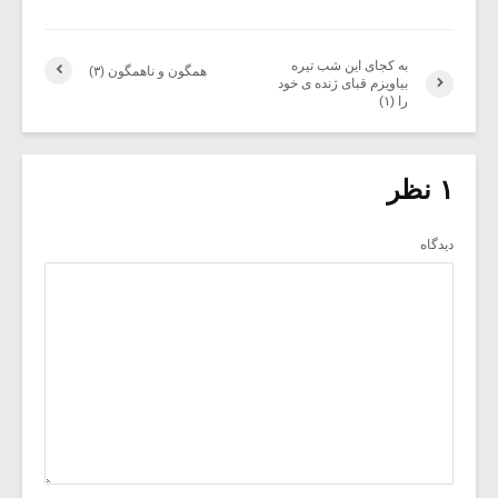
به کجای این شب تیره
همگون و ناهمگون (۳)
بیاویزم قبای ژنده ی خود
را (۱)
۱ نظر
دیدگاه