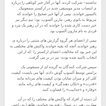
شیش و نیم»
موسیقی فی
نداشتند– شرکت کردند. آنها در آغاز خبر کوتاهی را درباره
برگزار می 
ی انتصاب مدیر موسیقی جدید در ارکستر سمفونیک
بالتیمور خواندند. نیمی از آنها خبر صحیح را خواندند که
اگر نمی توانی
سکانسی به 
مشهورترین باشی،
موسیقی فیلم 
مربوط به بانوی رهبر، مارین آلسوپ، بود؛ نیم دیگر نیز
بدنام ترین باش
خبر دست کاری شده را خواندند که در آن رهبر یک مرد و
فردی به نام مارون آلسوپ بود.
نیمی از اعضای هر گروه گزارش های مثبتی را درباره ی
رهبر خواندند. آنچه که بقیه خواندند واکنش های مختلفی به
این خبر بود که مخالفت اعضای ارکستر را -که از این
انتخاب ناامید شده بودند- نیز در بر می گرفت.
سپس شرکت کنندگان به گزیده ای از سمفونی یک
برامس توسط آلسوپ گوش دادند. آنها می بایست کیفیت
کلی اثر و میزان نمایان بودن کیفیت های مردانه مانند
«قدرت» و «تکان دهندگی» و کیفیت های زنانه مانند
«وقار» و «جذابیت» را قضاوت کنند.
آن دسته از افراد که واکنش های مختلف را که در آن
مهارت رهبر زیر سوال رفته بود خواندند، ظاهرا به راحتی