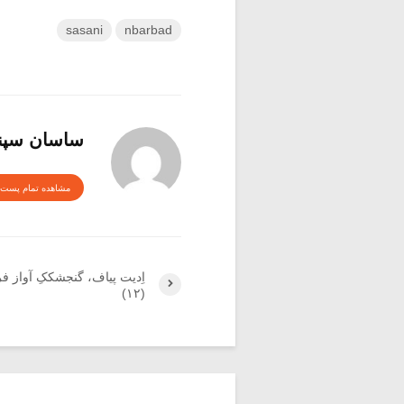
sasani
nbarbad
ساسان سپنت
مشاهده تمام پست 
اِدیت پیاف، گنجشککِ آواز ف
(۱۲)