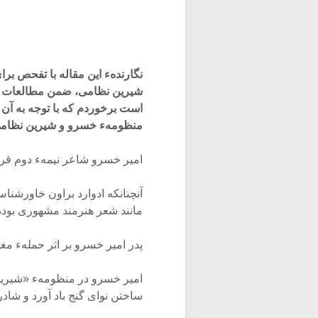
نگارندهء این مقاله با تفحص ب
شیرین‌ نظامی، ضمن مطالعات خو
است برخوردم که‌ با توجه به آن 
منظومهء خسرو و شیرین نظامی 
امیر خسرو شاعر نیمهء دوم قر
آنچنانکه ادوارد براون خاورش
مانند شعر هنرمند مشهوری بود
پدر امیر خسرو بر اثر حملهء مغول 
امیر خسرو در منظومهء «شیرین و
ساختن نوای گنج باد آورد و شاد