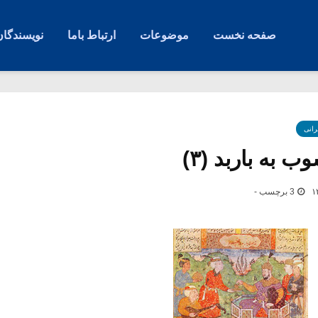
صفحه نخست
موضوعات
ارتباط باما
نویسندگان
رانی
 به باربد (۳)
3 برچسب -