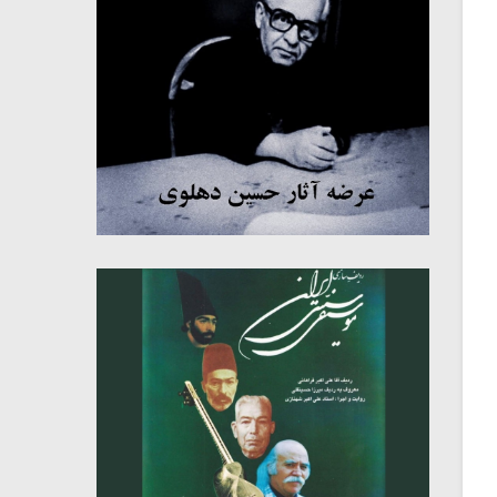
میکلوش روژا
موریس ژار