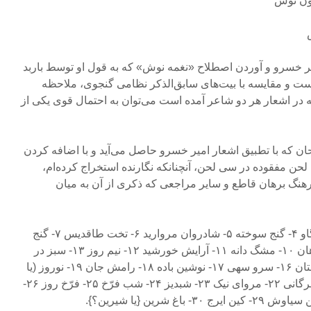
ن نوش‌
یر خسرو و آوردن اصطلاح «نغمه نوش» که به قول او توسط باربد
ت و مقایسه با بیت‌های سابق‌الذکر نظامی گنجوی، ملاحظه
 در اشعار هر دو شاعر آمده است می‌توان به احتمال قوی یکی از
ان که با تطبیق اشعار امیر خسرو حاصل می‌آید و با اضافه کردن
لحن مفقوده در سی لحن، آنچنانکه نگارنده استخراج کرده‌ام،
نگ برهان قاطع و سایر مراجعی که ذکری از آن به میان
۱- نوش ۲- گنج باد آورد ۳- گنج گاو ۴- گنج سوخته ۵- شادروان‌ مروارید ۶- تخت طاقدیس ۷- گنج
گاو ۸- گنج سوخته ۹- ماه بر کوهان ۱۰- مشگ دانه ۱۱- آرایش خورشید ۱۲- نیم روز ۱۳- سبز در
سبز ۱۴- قفل رومی ۱۵- سروستان ۱۶- سرو سهی ۱۷- نوشین باده ۱۸- رامش جان ۱۹- نوروز (یا
ساز نوروز) ۲۰- مشگویه ۲۱- مهرگانی ۲۲- مروای نیک ۲۳- شبدیز ۲۴- شب فرّخ ۲۵- فرّخ روز ۲۶-