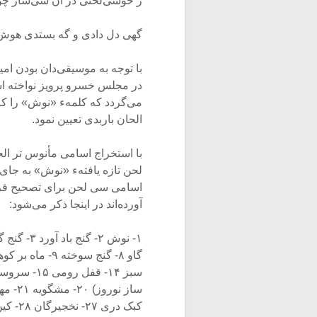
ز خوشی‌لحنی در آن سی‌ساز چو
گهی دل دادی و گه بستدی هوش
با توجه به موسیقی‌دان بودن ام
در مجلس خسرو پرویز نواخته اس
می‌گردد که‌ کلمهء «نوش» را که
الحان باربدی تعیین‌ نمود.
با استخراج اسامی مأنوس تر الح
لحن‌ تازه یافتهء «نوش» به جای 
اسامی سی لحن‌ برای تصحیح فره
آورده‌اند در اینجا ذکر می‌شود:
کبک‌ دری ۲۷- نخجیرگان ۲۸- کین سیاوش ۲۹- کین ایرج ۳۰- باغ‌ شرین {یا شیرین؟}.