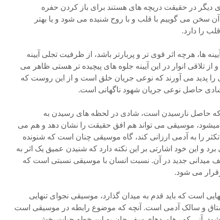
اری دیگر در حقیقت دریچه های هستند برای باز کردن حفره
ن سخن می گوییم با قلب و با روح شنیده می شود و یا بهتر
ب را دارد.
ه ها، هرچه اثر قوی تر و پربارتر باشد، از ظرفیت تجلی آیینه
ز تلاقی انوار در این آیینه جلوه های پیچیده تر هستی ظاهر می
 را پدید می آورند که نوعی جریان خلق است و از این روست که
ادی حاصل نوعی جریان شهود ناگهانی است.
که حاصل نارسیدن است، شادی در لحظه های رسیدن به
میشود، موسیقی می تواند هم افق حقیقت را نشان دهد و هم می
تکثر را به آدمی ارزانی کند، گاه موسیقی چنان است که شنونده
برد و این خود اشارتی بر این نکته دارد که شنیدن عمیق یک اثر به
میدانی جدید در آن. نسبت انسان با موسیقی نسبتی است که
قرار می شود.
یی است که باید قدم به میدان گذارد، موسیقی نجوای تنهایی
تاق و سالک آدمی است. آنچه که موضوع رابطه در موسیقی است
 شود. آنی که رهاوردهای سفر جان به این خطه حیات بخش