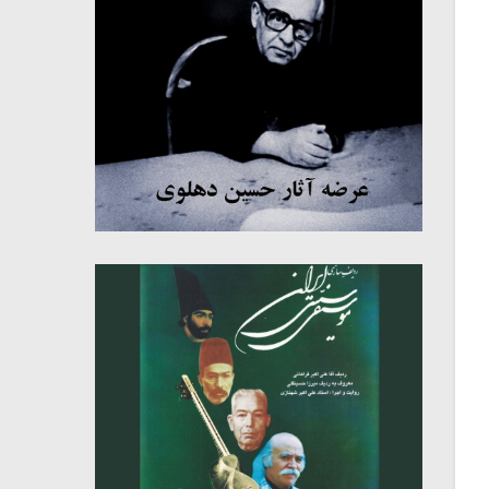
میکلوش روژا
موریس ژار