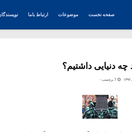
صفحه نخست
موضوعات
ارتباط باما
نویسندگان
چه دنیایی داشتیم؟
7 برچسب -