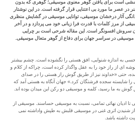
وششی است برای یافتن گوهر معنوی موسیقی؛ گوهری که بدون
در عصر ما مورد بی اعتنایی قرار گرفته است. در این نوشتار
دانگی آثار درخشان موسیقی، توانایی موسیقی در گشایش منظری
یقی از مرز کلمات با قدرت فرا زبانی خود می پردازد و در آخر
با آن سروش افسونگر است. این مقاله شرحی است بر چرایی
 موسیقی در سراسر جهان برای دفاع از گوهر متعال موسیقی.
حسی به اندازه شنوایی، افق هستی را نگشوده است. چشم بیشتر
شه ای از راز خود را به عقل واگذار کرده است، چراکه از کلام و
 حتی «خداوند نیز از طریق گوش راز هستی را در صدای
ی را شایسته سجده فرشتگان کرد.» جهان آنگاه به هستی آمد که
گوش به ما رسید، کلمه و موسیقی دو رکن این میدان بوده اند.
 تا ادیان نهائی تمامی، نسبت به موسیقی حساسند. موسیقی از
از شنیدن اثری غنی در موسیقی قلبش به طپش واداشته نمی
یت داشته باشد.