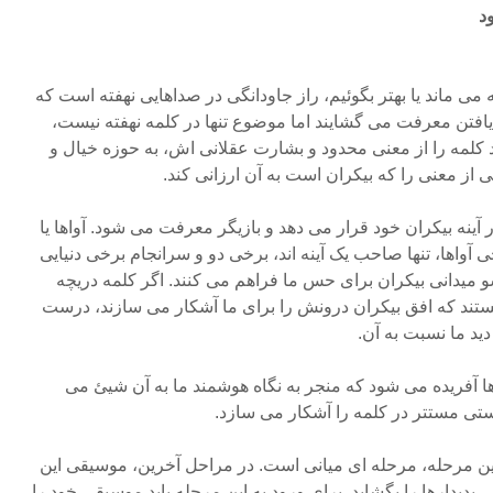
د
 ماند یا بهتر بگوئیم، راز جاودانگی در صداهایی نهفته است که
افتن معرفت می گشایند اما موضوع تنها در کلمه نهفته نیست،
د کلمه را از معنی محدود و بشارت عقلانی اش، به حوزه خیال و
 از معنی را که بیکران است به آن ارزانی کند.
آینه بیکران خود قرار می دهد و بازیگر معرفت می شود. آواها یا
 آواها، تنها صاحب یک آینه اند، برخی دو و سرانجام برخی دنیایی
ر سو میدانی بیکران برای حس ما فراهم می کنند. اگر کلمه دریچه
هستند که افق بیکران درونش را برای ما آشکار می سازند، درست
دید ما نسبت به آن.
ا آفریده می شود که منجر به نگاه هوشمند ما به آن شیئ می
ستی مستتر در کلمه را آشکار می سازد.
ین مرحله، مرحله ای میانی است. در مراحل آخرین، موسیقی این
ی پدیدارها را بگشاید. برای ورود به این مرحله باید موسیقی خود را