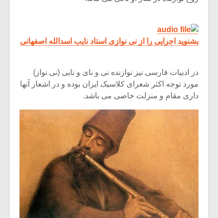
بشنوید اجرایی را از نی نوازی استاد نایب اسدالله اصفهانی
در ادبیات فارسی نیز نوازنده نی و نای و نایی (نی نواز)
مورد توجه اکثر شعرای کلاسیک ایران بوده و در اشعار آنها
داری مقام و منزلت خاصی می باشد.
میکلوش روژا
موریس ژار
یادداشتی بر موسیقی
دوره آموزش
متن فیلم «متری
موسیقی بر