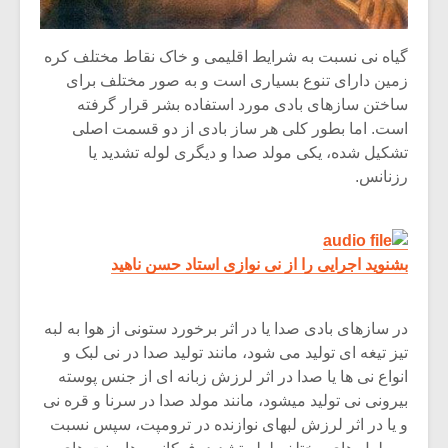
شیش و نیم»
موسیقی فی
برگزار می 
گیاه نی نسبت به شرایط اقلیمی و خاک نقاط مختلف کره
اگر نمی توانی
سکانسی به 
زمین دارای تنوع بسیاری است و به صور مختلف برای
مشهورترین باشی،
موسیقی فیلم 
بدنام ترین باش
ساختن سازهای بادی مورد استفاده بشر قرار گرفته
است. اما بطور کلی هر ساز بادی از دو قسمت اصلی
تشکیل شده، یکی مولد صدا و دیگری لوله تشدید یا
رزنانس.
بشنوید اجرایی را از نی نوازی استاد حسن ناهید
در سازهای بادی صدا یا در اثر برخورد ستونی از هوا به لبه
تیز تیغه ای تولید می شود، مانند تولید صدا در نی لبک و
انواع نی ها یا صدا در اثر لرزش زبانه ای از جنس پوسته
بیرونی نی تولید میشود، مانند مولد صدا در سرنا و قره نی
و یا در اثر لرزش لبهای نوازنده در ترومپت، سپس نسبت