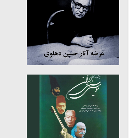
میکلوش روژا
موریس ژار