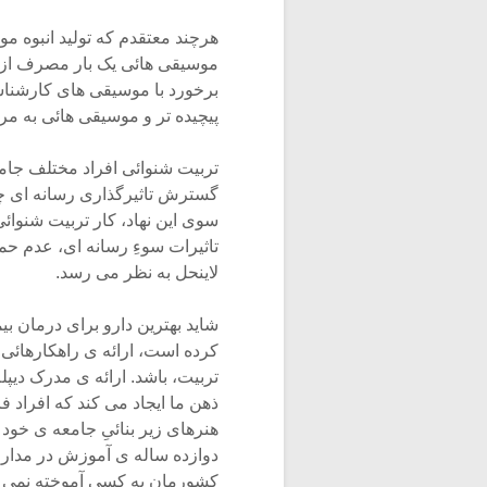
هرچند معتقدم که تولید انبوه م
موسیقی هائی یک بار مصرف از ع
برخورد با موسیقی های کارشنا
پیچیده تر و موسیقی هائی به مر
تربیت شنوائی افراد مختلف جام
گسترش تاثیرگذاری رسانه ای چ
سوی این نهاد، کار تربیت شنوائی
تاثیرات سوءِ رسانه ای، عدم 
لاینحل به نظر می رسد.
شاید بهترین دارو برای درمان 
کرده است، ارائه ی راهکارهائ
تربیت، باشد. ارائه ی مدرک دیپ
ذهن ما ایجاد می کند که افراد 
هنرهای زیر بنائیِ جامعه ی خو
دوازده ساله ی آموزش در مدار
کشورمان به کسی آموخته نمی شود