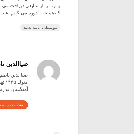
زمینه را از منابعی دریافت می
که همیشه “دوره می کنیم، شب را 
موسیقی عامه پسند
ضیاالدین نا
ضیاالدین ناظم 
متولد ۱۳۴۵ تهران
آهنگساز، نوازن
مشاهده تمام پست 