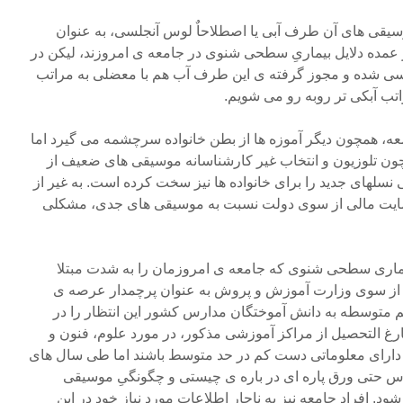
وسیقی های آن طرف آبی یا اصطلاحاٌ لوس آنجلسی، به عنوان
مده دلایل بیماریِ سطحی شنوی در جامعه ی امروزند، لیکن در
سی شده و مجوز گرفته ی این طرف آب هم با معضلی به مراتب
اتب آبکی تر روبه رو می شویم.
عه، همچون دیگر آموزه ها از بطن خانواده سرچشمه می گیرد اما
ون تلوزیون و انتخاب غیر کارشناسانه موسیقی های ضعیف از
 نسلهای جدید را برای خانواده ها نیز سخت کرده است. به غیر از
حمایت مالی از سوی دولت نسبت به موسیقی های جدی، مشکلی
بیماری سطحی شنوی که جامعه ی امروزمان را به شدت مبتلا
ی از سوی وزارت آموزش و پروش به عنوان پرچمدار عرصه ی
لم متوسطه به دانش آموختگان مدارس کشور این انتظار را در
فارغ التحصیل از مراکز آموزشی مذکور، در مورد علوم، فنون و
د دارای معلوماتی دست کم در حد متوسط باشند اما طی سال های
س حتی ورق پاره ای در باره ی چیستی و چگونگیِ موسیقی
. افراد جامعه نیز به ناچار اطلاعات مورد نیاز خود در این