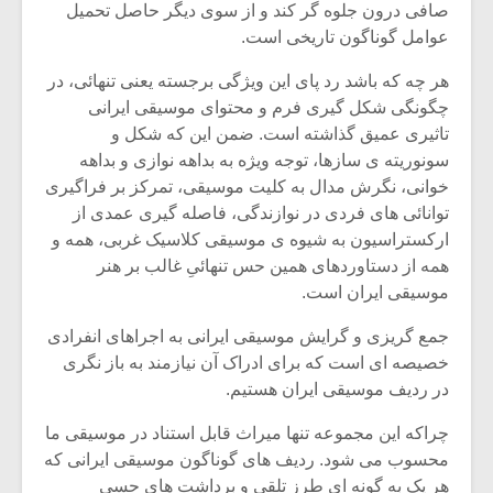
صافی درون جلوه گر کند و از سوی دیگر حاصل تحمیل
عوامل گوناگون تاریخی است.
هر چه که باشد رد پای این ویژگی برجسته یعنی تنهائی، در
چگونگی شکل گیری فرم و محتوای موسیقی ایرانی
تاثیری عمیق گذاشته است. ضمن این که شکل و
سونوریته ی سازها، توجه ویژه به بداهه نوازی و بداهه
خوانی، نگرش مدال به کلیت موسیقی، تمرکز بر فراگیری
توانائی های فردی در نوازندگی، فاصله گیری عمدی از
ارکستراسیون به شیوه ی موسیقی کلاسیک غربی، همه و
همه از دستاوردهای همین حس تنهائیِ غالب بر هنر
موسیقی ایران است.
جمع گریزی و گرایش موسیقی ایرانی به اجراهای انفرادی
میکلوش روژا
موریس ژار
خصیصه ای است که برای ادراک آن نیازمند به باز نگری
در ردیف موسیقی ایران هستیم.
چراکه این مجموعه تنها میراث قابل استناد در موسیقی ما
یادداشتی بر موسیقی
دوره آموزش
محسوب می شود. ردیف های گوناگون موسیقی ایرانی که
متن فیلم «متری
موسیقی بر
هر یک به گونه ای طرز تلقی و برداشت های حسیِ