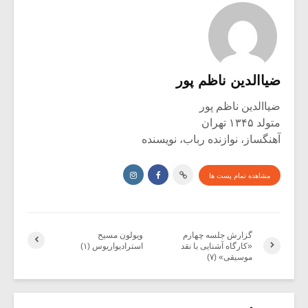
ضیاالدین ناظم پور
ضیاالدین ناظم پور
متولد ۱۳۴۵ تهران
آهنگساز، نوازنده رباب، نویسنده
مشاهده تمام پست ها
گزارش جلسه چهارم
ویولون مسیح
«کارگاه آشنایی با نقد
استرادیواریوس (۱)
موسیقی» (۷)