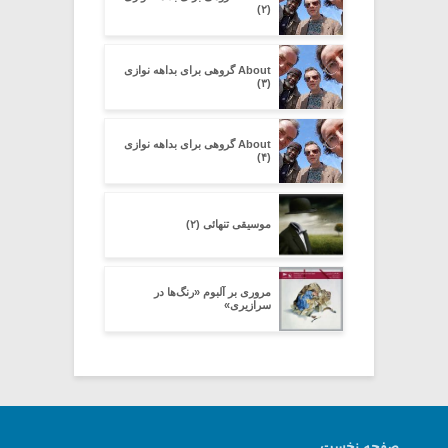
(۲)
About گروهی برای بداهه نوازی
(۳)
About گروهی برای بداهه نوازی
(۴)
موسیقی تنهائی (۲)
مروری بر آلبوم «رنگ‌ها در
سرازیری»
صفحه نخست