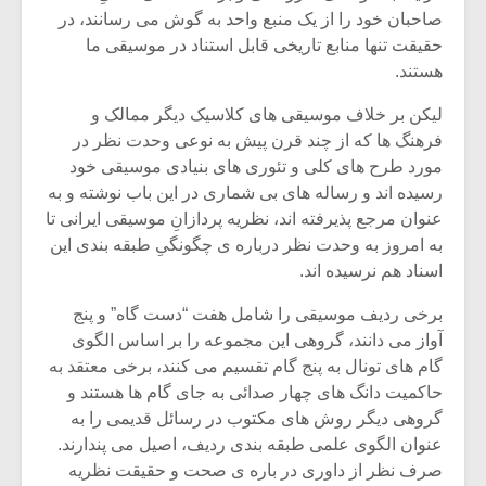
شیش و نیم»
موسیقی فی
صاحبان خود را از یک منبع واحد به گوش می رسانند، در
برگزار می 
حقیقت تنها منابع تاریخی قابل استناد در موسیقی ما
اگر نمی توانی
سکانسی به 
هستند.
مشهورترین باشی،
موسیقی فیلم 
بدنام ترین باش
لیکن بر خلاف موسیقی های کلاسیک دیگر ممالک و
فرهنگ ها که از چند قرن پیش به نوعی وحدت نظر در
مورد طرح های کلی و تئوری های بنیادی موسیقی خود
رسیده اند و رساله های بی شماری در این باب نوشته و به
عنوان مرجع پذیرفته اند، نظریه پردازانِ موسیقی ایرانی تا
به امروز به وحدت نظر درباره ی چگونگیِ طبقه بندی این
اسناد هم نرسیده اند.
برخی ردیف موسیقی را شامل هفت “دست گاه” و پنج
آواز می دانند، گروهی این مجموعه را بر اساس الگوی
گام های تونال به پنج گام تقسیم می کنند، برخی معتقد به
حاکمیت دانگ های چهار صدائی به جای گام ها هستند و
گروهی دیگر روش های مکتوب در رسائل قدیمی را به
عنوان الگوی علمی طبقه بندی ردیف، اصیل می پندارند.
صرف نظر از داوری در باره ی صحت و حقیقت نظریه