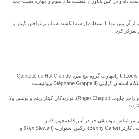
 دست داد و در عین ناباوری انگشت های سوم و چهارم دست چپ
از آن پس تنها با استفاده از سه انگشت سالم بر نواختن گیتار و
تمرکز کرد.
در سال ۱۹۳۴، لوئیس ولا (Louis Vola) با راینهارت گروه پنج نفره Quintette du Hot Club de
مشهور)، ژوزف برادر راینهارت و راجر چاپوت (Roger Chaput)، نوازندگان گیتار ریتم و لوئیس ولا
ردند.
 های سرشناس موسیقی جز در آمریکا همچون کلمن
هاوکینز(Coleman Hawkins)، بنی کارتر (Benny Carter)، رکس استوارت (Rex Stewart) و