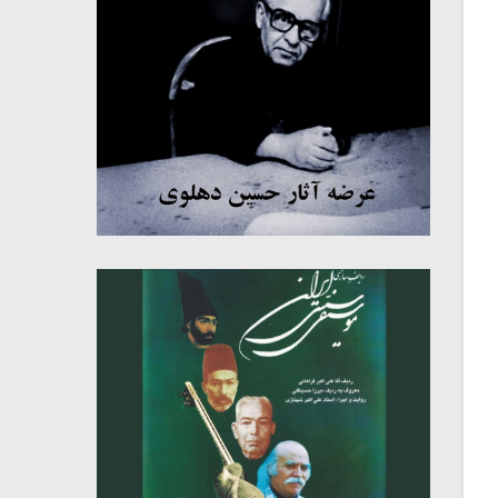
میکلوش روژا
موریس ژار