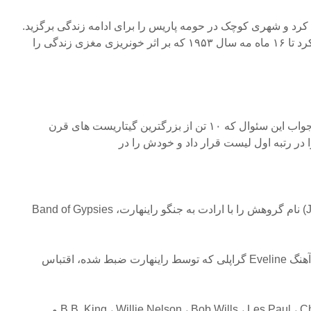
بازنشسته کرد و شهری کوچک در حومه پاریس را برای ادامه زندگی برگزید.
مغزی زندگی را
• چت آتکینز (Chet Atkins) در جواب این سئوال که ۱۰ تن از بزرگترین گیتاریست های قرن
 در رتبه اول لیست قرار داد و خودش را در
• جیمی هنریکس (Jimi Hendrix) نام گروهش را با ارادت به جنگو راینهارت، Band of Gypsies
• ملودی آهنگ Piggies بیتلز از آهنگ Eveline گراپلی که توسط راینهارت ضبط شده، اقتباس
• افرادی چون B.B. King ، Willie Nelson ، Bob Wills ، Les Paul ، Charlie Christian و