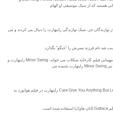
انی هستند که از سبک موسیقی او الهام
یاری دیگر از نوازندگان جز، سبک نوازندگی راینهارت را دنبال می کردند و می
• آهنگی که جانی دپ در صحنه مهمانی فیلم کارخانه شکلات می خواند، Minor Swing راینهارت و
یده می
• قطعات Rhythm Futur و Cant Give You Anything But Love راینهارت در فیلم هوانورد به