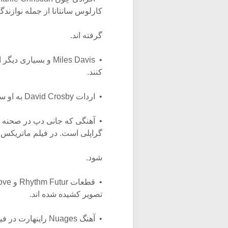
کارلوس سانتانا از جمله نوازندگ
گرفته اند.
• Miles Davis و بس
کنند.
• اردات David Crosby به او سبب شد نام فرزند پسرش را “جنگو” بگذارد.
گراپلی است. در فیلم ماتریکس نیز Minor Swing راینهارت شن
شود.
تصویر کشیده شده اند.
• آهنگ Nuages راینهارت در فیلم Gattaca (اتان هاوک) استفاده شده است.