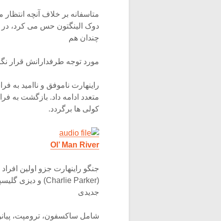
متاسفانه بر خلاف آنچه انتظار 
دوک الینگتون حس می کرد، در افت
چندان هم
مورد توجه طرفدارانش قرار نگ
راینهارت ناموفق و ناامید به ف
متعدد ادامه داد. بازگشت به فرا
کولی ها برگردد.
Ol’ Man River
جنگو راینهارت جزو اولین افراد
جدیدی
شامل ساکسفون، ترومپت، پیانو، 