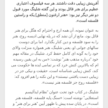
آفرینش زیبایی دقت داشتند. هر سه فیلسوف اعتباری
عظیم برای هنر قائل بودند و این گفته شلینگ مورد قبول
دو نفر دیگر نیز بود: «هنر ارغنون [منطق] یکه و راستین
فلسفه است».
به عنوان نمونه، آن همه ارج و احترام که هگل برای هنر
قائل بود، مانع از آن نشد که در پله نهایی ادیسه روح، هنر
را به سود فلسفه و دین کنار بگذارد. اما برای دوست
سالهای جوانی او، یعنی شلینگ، هنر همواره منزلت والای
خود را به گونه ای کامل حفظ کرد. شلینگ در مقاله مهم
خود “درباره مذهب هنر” نوشت: «من به این یقین رسیده
ام که بالاترین کنش خرد که بر تمامی ایده ها حکومت می
کند، کنش زیبایی شناسانه است، حقیقت و نیکی جز در
میکلوش روژا
موریس ژار
زیبایی دست یافتنی نیستند» و این نکته را هم افزود که:
«فلسفه روح جز فلسفه هنر نیست».
شلینگ در کتاب خود تحت عنوان “نظام ایدآلیسم
استعلایی” نوشته است: «سنگ پایه فلسفه، فلسفه هنر
یادداشتی بر موسیقی
دوره آموزش
است». در پایان سده پیش با ظهور آیین “هنر برای هنر” و
متن فیلم «متری
موسیقی بر