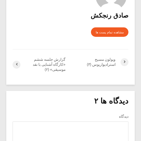
صادق رنجکش
مشاهده تمام پست ها
ویولون مسیح
گزارش جلسه ششم
استرادیواریوس (۳)
«کارگاه آشنایی با نقد
موسیقی» (۲)
دیدگاه ها ۲
دیدگاه