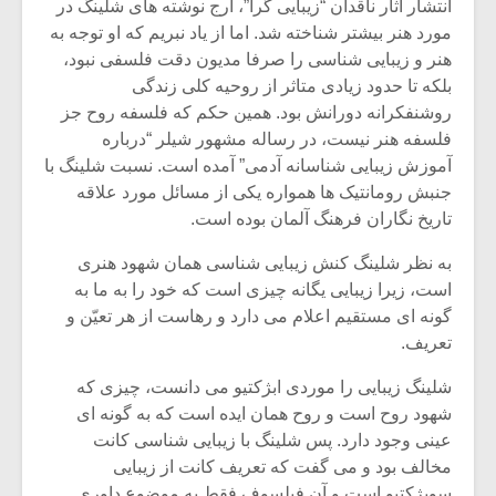
شیش و نیم»
موسیقی فی
انتشار آثار ناقدان “زیبایی گرا”، ارج نوشته های شلینگ در
برگزار می 
مورد هنر بیشتر شناخته شد. اما از یاد نبریم که او توجه به
هنر و زیبایی شناسی را صرفا مدیون دقت فلسفی نبود،
اگر نمی توانی
سکانسی به 
بلکه تا حدود زیادی متاثر از روحیه کلی زندگی
مشهورترین باشی،
موسیقی فیلم 
روشنفکرانه دورانش بود. همین حکم که فلسفه روح جز
بدنام ترین باش
فلسفه هنر نیست، در رساله مشهور شیلر “درباره
آموزش زیبایی شناسانه آدمی” آمده است. نسبت شلینگ با
جنبش رومانتیک ها همواره یکی از مسائل مورد علاقه
تاریخ نگاران فرهنگ آلمان بوده است.
به نظر شلینگ کنش زیبایی شناسی همان شهود هنری
است، زیرا زیبایی یگانه چیزی است که خود را به ما به
گونه ای مستقیم اعلام می دارد و رهاست از هر تعیّن و
تعریف.
شلینگ زیبایی را موردی ابژکتیو می دانست، چیزی که
شهود روح است و روح همان ایده است که به گونه ای
عینی وجود دارد. پس شلینگ با زیبایی شناسی کانت
مخالف بود و می گفت که تعریف کانت از زیبایی
سوبژکتیو است و آن فیلسوف فقط به موضوع داوری