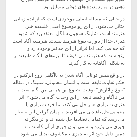
ذهنی در مورد پدیده های ذوقی متمایل بود.
در حالی که مساله اصلی موجودی است که از ایده زیبایی
متاثر می شود. از این رو موضوع اصلی فلسفه هنر،
هنرمند است. شلینگ همچون شلگل معتقد بود که شهود
هنری جدا از باور به نبوغ هنرمند نیست. هنرمند، آگاه است
که چه می کند، اما فراتر از این حد نیز وجود دارد و
اینجاست که هنرمند می کوشد تا نیروهای ناآگاه طبیعت را
به شکلی آگاهانه به کار گیرد.
در واقع همین توانایی آگاه شدن به ناآگاهی روح ابژکتیو در
حکم تفاوت نابغه است با انسان معمولی. شلینگ در مقاله
“نبوغ و آثارش” نوشت: «نبوغ این همانی من آگاه است با
من ناآگاه و ففط نابغه از این وحدت آگاه می شود». اثر
هنری دشواری ها راحل می کند، اما خود دشواری یا
معمایی حل ناشدنی می آفریند. با پایان گرفتن اثر به نظر
می رسد که تمامی تضادها حل شده اند و اثر دیگر نه
چیزی می پذیرد و نه می توان چیزی از آن کاست، به
همین دلیل خود اثر به چیزی نامکشوف تبدیل می شود.