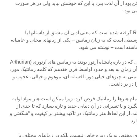
 بود از آن لذت ببرد یا این که خوشش نیاید ولی در هر صورت
ی بود.
صفت رمانتیک از لغت Romance گرفته شده است که معنی ادبی آن مشتق از داستانها یا
وسطی است که به زبان رمانس – یکی از زبانهای محلی و عامیانه
برخاسته است – نوشته می شود.
بعنوان مثال اشعار قرون وسطی که در باره پادشاه آرتور بودند به رمانس های آرتوری (Arthurian
د. از آن زمان به بعد و حدود اواسط قرن هفدهم که کلمه رمانتیک مورد
نی به چیزهای خیلی دور، افسانه ای، موهوم و خیالی، عجیب و
ا در بر داشت.
مام هنرها را رمانتیک فرض کرد، زیرا ممکن است هنر مواد اولیه
د و با تغییراتی در آن دنیایی جدید و تازه بسازد که تا حدی از
. از این لحاظ هنر رمانتیک در تاکید بیشتر بر کیفیت و “شگفتی و
رد.
ای مختص به یک دوره خاص نیست، بلکه در زمانهای مختلف با