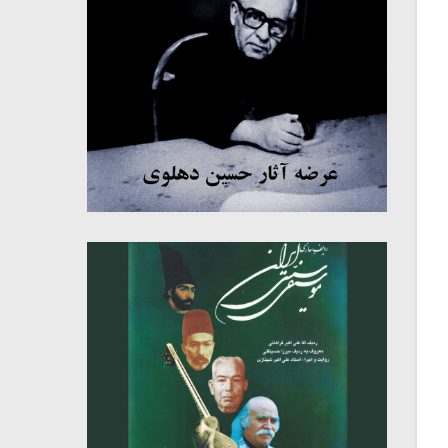
میکلوش روژا
موریس ژار