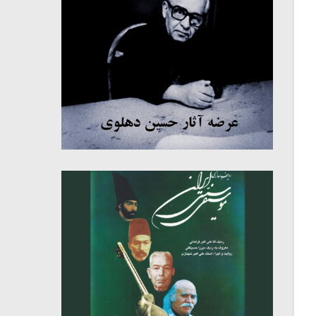
میکلوش روژا
موریس ژار