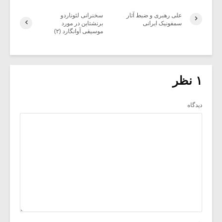
علی رهبری و ضبط آثار
سخنرانی لئوناردو
سمفونیک ایرانی
برنشتاین در مورد
موسیقی آوانگارد (۲)
۱ نظر
دیدگاه