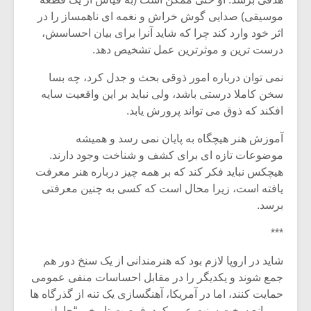
شیش و نیم»
موسیقی فی
برگزار می 
موسیقی) صدایی گوش خراش و نغمه ای ناهمساز را در
اثر خود وارد کند چرا که شاید آنرا برای بیان احساسش،
اگر نمی توانی
سکانسی به 
درست ترین و موثرترین عمل تشخیص دهد.
مشهورترین باشی،
موسیقی فیلم 
بدنام ترین باش
نمی توان درباره امور ذوقی بحث و جدل کرد، چه بسا
سخن کاملا درستی باشد، ولی نباید بر این واقعیت سایه
افکند که ذوق می تواند پرورش یابد.
آموزش هنر هیچگاه به پایان نمی رسد و همیشه
موضوعات تازه ای برای کشف و شناخت وجود دارند.
هیچکس نباید فکر کند که بر همه چیز درباره هنر معرفت
یافته است، زیرا محال است که کسی به چنین معرفتی
برسد.
***
شاید در اروپا لازم بود که هنرمندانی از یک سنخ دور هم
جمع شوند و یکدیگر را در مقابل احساسات منفی عمومی
حمایت کنند، اما در آمریکا، آهنگسازی یک تنه از گذرگاه ها
و موانع سخت سنت عبور کرد. فرصت تاریخی “چارلز