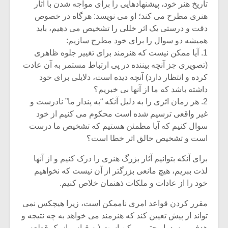
تاریخ هنر خود، پیشنهادهایی را برای مواجه شدن با آثار
هنری مطرح می کند؛ او می نویسد: هرگاه در خصوص
دقت و درستی یک اثر خللی را تشخیص می دهیم، باید
همیشه دو سوال را برای خود مطرح سازیم:
1. آیا ممکن نیست که هنرمند برای تغییر جلوه ظاهری
(تصویری جز آنچه بیننده در پی ارتباط مستمر به آن عادت
کرده و انتظار دارد) آنچه دیده است، دلایلی برای خود
داشته باشد که ما از آنها بی خبریم؟
2. هر زمان اثری را به دلیل آنکه “به پندار ما” نادرست و
غیر واقعی ترسیم شده است محکوم می کنیم از خود
سوال کنیم که آیا مطمئن هستیم که تشخیص ما درست
است و تشخیص خالق اثر خطا است؟
میکلوش روژا
موریس ژار
برای آنکه بتوانیم آثار بزرگ هنری را درک کنیم و از آنها
لذت ببریم، هیچ مانعی بزرگتر از آن نیست که نخواهیم
خود را از عادات و ملکات ذهنمان خلاص کنیم.
مقرر کردن قواعد امری ناممکن است، زیرا هیچکس نمی
یادداشتی بر موسیقی
دوره آموزش
تواند از پیش تعیین کند که هنرمند می خواهد به چه نتیجه و
متن فیلم «متری
موسیقی بر
هدفی برسد. او حتی ممکن است (به قیاس از یک قطعه