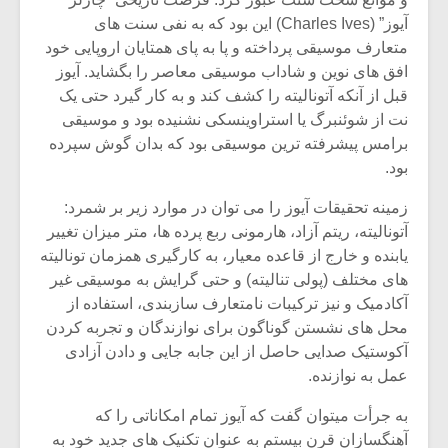
آیوز” (Charles Ives) این بود که به نفی سنت های
متعارف موسیقی پرداخته و پا به پای همتایان اروپایی خود
افق های نوین و شاداب موسیقی معاصر را بگشاید. آیوز
قبل از آنکه آتونالیته را کشف کند و به کار گیرد حتی یک
نت از شوئنبرگ یا استراوینسکی نشنیده بود و موسیقی
برامس پیشرفته ترین موسیقی بود که بدان گوش سپرده
بود.
زمینه تحقیقات آیوز را می توان در موارد زیر بر شمرد:
آتونالیته، ریتم آزاد، هارمونی ربع پرده ها، متر میزان تغییر
یابنده و خارج از قاعده معیار، به کارگیری همزمان تونالیته
های مختلف (پولی تنالیته) و حتی گرایش به موسیقی غیر
آکادمیک و نیز ترکیبات نامتعارف سازبندی، استفاده از
محل های نشستن گوناگون برای نوازندگان و تجربه کردن
آکوستیک صدایی حاصل از این جابه جایی و دادن آزادی
عمل به نوازنده.
به جرأت میتوان گفت که آیوز تمام امکاناتی را که
آهنگسازان قرن بیستم به عنوان تکنیک های جدید خود به