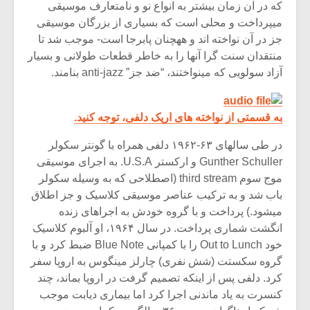
که در آن زمان بیشتر به انواع نو و نامتعارف موسیقی
میپرداخت و محلی است که بسیاری از بزرگان موسیقی
جز در آن نواخته اند و ههچنان پابرجا است- موجب شد تا
منتقدان سنت گرا آنها را به خاطر قطعات طولانی و بسیار
آزاد سولویی که مینواختند، “ضد جز” anti-jazz بنامند.
به قسمتی از نواخته های اریک دلفی، توجه کنید.
در طی سالهای ۶۳-۱۹۶۲ دلفی همراه با گونتر سکولر
Gunther Schuller و ارکستر U.S.A. به اجرای موسیقی
موج سوم third stream (اصطلاحی که به وسیله سکولر
باب شد و به ترکیب عناصر موسیقی کلاسیک و جز اطلاق
میشود.) پرداخت و با گروه خودش به اجراهای زنده
انگشت شماری پرداخت. در سال ۱۹۶۴، او آلبوم کلاسیک
خود Out to Lunch را با کمپانی Blue Note ضبط کرد و با
گروه سکستت (شش نفری) چارلز مینگوس به اروپا سفر
کرد. دلفی پس از اینکه تصمیم گرفت در اروپا بماند، چند
کنسرت به یاد ماندنی اجرا کرد اما بیماری دیابت موجب