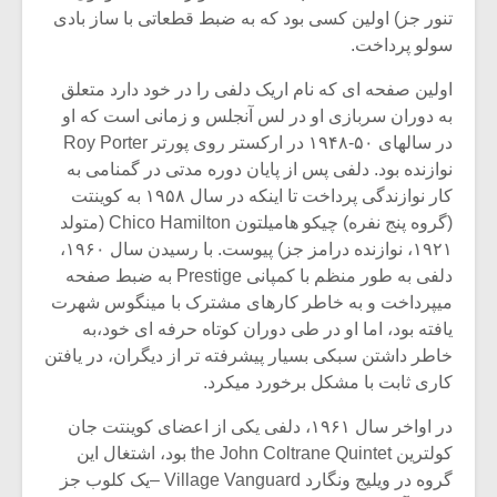
تنور جز) اولین کسی بود که به ضبط قطعاتی با ساز بادی
سولو پرداخت.
اولین صفحه ای که نام اریک دلفی را در خود دارد متعلق
به دوران سربازی او در لس آنجلس و زمانی است که او
در سالهای ۵۰-۱۹۴۸ در ارکستر روی پورتر Roy Porter
نوازنده بود. دلفی پس از پایان دوره مدتی در گمنامی به
کار نوازندگی پرداخت تا اینکه در سال ۱۹۵۸ به کوینتت
(گروه پنج نفره) چیکو هامیلتون Chico Hamilton (متولد
۱۹۲۱، نوازنده درامز جز) پیوست. با رسیدن سال ۱۹۶۰،
دلفی به طور منظم با کمپانی Prestige به ضبط صفحه
میپرداخت و به خاطر کارهای مشترک با مینگوس شهرت
یافته بود، اما او در طی دوران کوتاه حرفه ای خود،به
خاطر داشتن سبکی بسیار پیشرفته تر از دیگران، در یافتن
کاری ثابت با مشکل برخورد میکرد.
در اواخر سال ۱۹۶۱، دلفی یکی از اعضای کوینتت جان
کولترین the John Coltrane Quintet بود، اشتغال این
گروه در ویلیج ونگارد Village Vanguard –یک کلوب جز