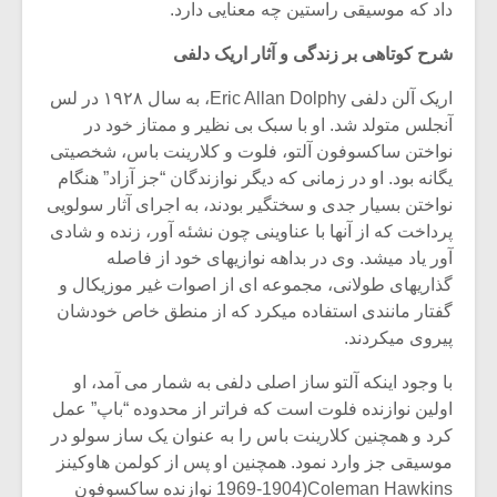
داد که موسیقی راستین چه معنایی دارد.
شرح کوتاهی بر زندگی و آثار اریک دلفی
اریک آلن دلفی Eric Allan Dolphy، به سال ۱۹۲۸ در لس
آنجلس متولد شد. او با سبک بی نظیر و ممتاز خود در
نواختن ساکسوفون آلتو، فلوت و کلارینت باس، شخصیتی
یگانه بود. او در زمانی که دیگر نوازندگان “جز آزاد” هنگام
نواختن بسیار جدی و سختگیر بودند، به اجرای آثار سولویی
پرداخت که از آنها با عناوینی چون نشئه آور، زنده و شادی
آور یاد میشد. وی در بداهه نوازیهای خود از فاصله
گذاریهای طولانی، مجموعه ای از اصوات غیر موزیکال و
گفتار مانندی استفاده میکرد که از منطق خاص خودشان
پیروی میکردند.
با وجود اینکه آلتو ساز اصلی دلفی به شمار می آمد، او
اولین نوازنده فلوت است که فراتر از محدوده “باپ” عمل
کرد و همچنین کلارینت باس را به عنوان یک ساز سولو در
موسیقی جز وارد نمود. همچنین او پس از کولمن هاوکینز
Coleman Hawkins(1969-1904 نوازنده ساکسوفون