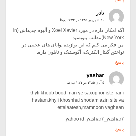
نادر
۲۰ شهریور ۱۳۸۵ در ۷:۳۴ ب٫ظ
اگه امکان داره در مورد Xoel Xavier و آلبوم جدیداش (In
New York)مطلب بنویسید
من فکر می کنم که این نوازنده توانای های عجیبی در
نواختن گیتار الکتریک، آکوستیک و نایلون داره.
پاسخ
yashar
۵ آبان ۱۳۸۵ در ۱:۲۱ ب٫ظ
khyli khoob bood,man ye saxophoniste irani
hastam,khyli khoshhal shodam azin site va
ettelaatesh,mamnoon vaghean
yahoo id :yashar7_yashar7
پاسخ