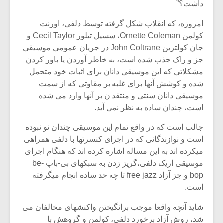
شیش و نیم»
موسیقی فی
داشت؟”
برگزار می 
امروزه، که انقلاب شکل گرفته توسط دلفی، اورنت
اگر نمی توانی
سکانسی به 
کولمن Ornette Coleman، سسیل تیلور Cecil Taylor و
مشهورترین باشی،
موسیقی فیلم 
جان کولترین John Coltrane در جریان عمومی موسیقی
بدنام ترین باش
جز و راک جذب شده است، به خاطر آوردن یا باور کردن
مشکلاتی که این موسیقی دانان برای اثبات خود متحمل
شده و کوشش آنها برای غلبه بر مقاوتی که از سمت
موسیقی دانان سنتی و منتقدان بر آنها وارد می شده
است، چندان ساده به نظر نمی آید.
جالب است که در واقع تمام این موسیقی چندان نو نبوده
است و نوازندگانی که در اجرای کنسرتها با دلفی همراهی
میکرده اند به این مساله اشاره کرده اند که هنگام اجرای
موسیقی اریک دلفی،گریز زدن به سبکهای بی-باپ be-
bop و جز آزاد free jazz تا چه حد ساده انجام میگرفته
است.
شاید آنچه واقعا موجب برانگیختن واکنشهای مخالفان می
شد، روش آزاد برخورد دلفی، کولمن و گروهش با