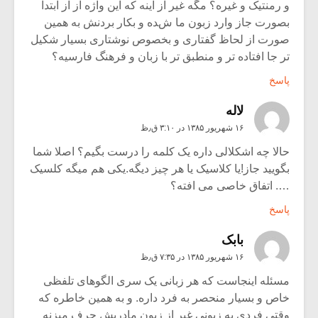
و رمنتیک و غیره؟ مگه غیر از اینه که این واژه از از ابتدا
بصورت جاز وارد زبون ما شده و بکار بردنش به همین
صورت از لحاظ گفتاری و بخصوص نوشتاری بسیار شکیل
تر جا افتاده تر و منطبق تر با زبان و فرهنگ فارسیه؟
پاسخ
لاله
۱۶ شهریور ۱۳۸۵ در ۳:۱۰ ق٫ظ
حالا چه اشکلالی داره یک کلمه را درست بگیم؟ اصلا شما
بگویید جاز!یا کلاسیک یا هر چیز دیگه.یکی هم میگه کلسیک
…. اتفاق خاصی می افته؟
پاسخ
بابک
۱۶ شهریور ۱۳۸۵ در ۷:۳۵ ق٫ظ
مسئله اینجاست که هر زبانی یک سری الگوهای تلفظی
خاص و بسیار منحصر به فرد داره. و به همین خاطره که
وقتی فردی به زبونی غیر از زبون مادریش حرف میزنه