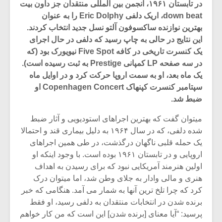
در تابستان ۱۹۶۱، انجمن بین المللی منتقدان جز داون بیت
down beat، اریک دلفی Eric Dolphy را به عنوان
بهترین نوازنده ساکسوفون آلتو نسل جدید انتخاب کردند.
این نتایج در حالی به چاپ رسید که دلفی در حال اجرای
یک کنسرت تاریخی در کافه Five Spot نیویورک بود (که
در سه صفحه LP کمپانی Prestige به ثبت رسیده است).
یک ماه بعد، او به سمت اروپا حرکت کرد و در اوایل ماه
سپتامبر کنسرت کپنهاک Copenhagen Concert او
ضبط شد.
میتوان گفت که بهترین اجراهای استودیویی و آثار ضبط
شده دلفی، که در سال ۱۹۶۴ به دلیل بیماری قند و احتمالا
یک حمله قلبی ناگهان درگذشت، در طی همین اجراهای
میکلوش روژا
موریس ژار
اروپایی و در تابستان ۱۹۶۱ بوده است. با وجود اینکه او
اولین هنرمند آمریکایی نبود که برای رسیدن به اهداف
هنری و مالی وادار به جلای وطن شد، اما میتوان درک
کرد که چرا تلخ ترین آنها به شمار می آمد. هنگامی که خبر
برنده شدن در انتخابات منتقدان به دلفی رسید، او فقط
یادداشتی بر موسیقی
دوره آموزش
متن فیلم «متری
موسیقی بر
پرسید: “آیا معنای [برنده شدن] این است که من کار خواهم