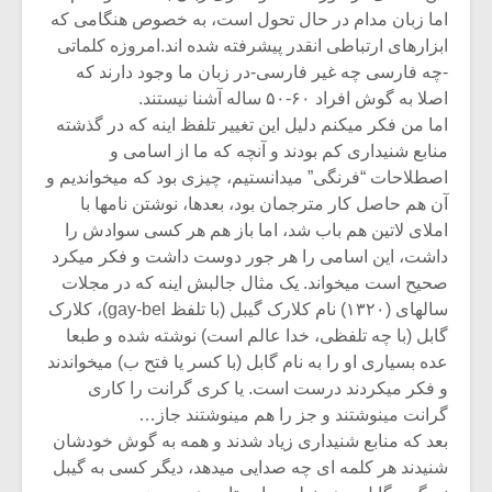
اما زبان مدام در حال تحول است، به خصوص هنگامی که
ابزارهای ارتباطی انقدر پیشرفته شده اند.امروزه کلماتی
-چه فارسی چه غیر فارسی-در زبان ما وجود دارند که
اصلا به گوش افراد ۶۰-۵۰ ساله آشنا نیستند.
اما من فکر میکنم دلیل این تغییر تلفظ اینه که در گذشته
منابع شنیداری کم بودند و آنچه که ما از اسامی و
اصطلاحات “فرنگی” میدانستیم، چیزی بود که میخواندیم و
آن هم حاصل کار مترجمان بود، بعدها، نوشتن نامها با
املای لاتین هم باب شد، اما باز هم هر کسی سوادش را
داشت، این اسامی را هر جور دوست داشت و فکر میکرد
صحیح است میخواند. یک مثال جالبش اینه که در مجلات
سالهای (۱۳۲۰) نام کلارک گیبل (با تلفظ gay-bel)، کلارک
گابل (با چه تلفظی، خدا عالم است) نوشته شده و طبعا
عده بسیاری او را به نام گابل (با کسر یا فتح ب) میخواندند
و فکر میکردند درست است. یا کری گرانت را کاری
گرانت مینوشتند و جز را هم مینوشتند جاز…
بعد که منابع شنیداری زیاد شدند و همه به گوش خودشان
شنیدند هر کلمه ای چه صدایی میدهد، دیگر کسی به گیبل