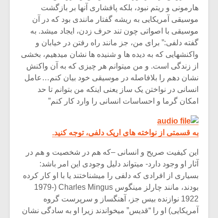
هارمونی و ریتم نبود، بلکه پافشاری آنها بر بازگشت
موسیقی آمریکایی به ریشه گفتار مانندی بود که در آن
موسیقی با اصواتی چون تند حرف زدن، ایجاد میشد. به
گفته دلفی:” برای من، جز مانند راه رفتن در خیابان و
واکنشهایی که به دیده ها و شنیده ها نشان میدهیم، بخشی
از زندگی است. و من میتوانم هر چیزی که به آن واکنش
نشان دهم را بلافاصله در موسیقی خود بیان کنم…عامل
انسانی در نواختن یک ساز یعنی اینکه من بتوانم تا حد
امکان گرما و احساسات انسانی را وارد کار کنم”
به قسمتی از نواخته های اریک دلفی، توجه کنید.
این کیفیت صریح و انسانی –که هم در شخصیت و هم در
آثار او وجود دارد- میتواند دلیل وجودی این امر باشد:
بسیاری از افرادی که دلفی را میشناختند یا با او کار کرده
بودند، مانند چارلز مینگوس Charles Mingus (1979-
1922 نوازنده بیس جز، آهنگساز و سرپرست گروه
آمریکایی) او را “قدیس” میخواندند زیرا او به سادگی نشان