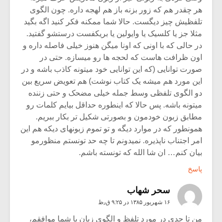
هر چقدر هم که زور بزنه باز هم لهجه داره. چون الگوی
تلفظیش چیز دیگست. حالا شما ممکنه فکر کنید اگه بگید
مثلا جز یا کلسیک یا وایولین یا بریکفست درستشو گفتید.
در حالی که با اونی که اونا میگن هنوز خیلی فاصله داره و
اون ظرافت هاست که لحجه ها رو میسازه. حتی در
صورت توانایی (که این توانایی خود میتونه کاذب باشه و در
این مورد هم میشه یک کتاب نوشت) هم تعویض سریع بین
دو الگوی تلفظی وسط جمله خیلی مضحک و حتی زننده
میتونه باشه. پس حالا که اینطوره حداقل بیایم کلمات رو
مطابق زبون خودمون و بصورتی شکیل تر بکار ببریم.
همونطور که در موارد دیگه و تو تموم زبونهای دیکه هم این
امر اجتناب ناپذیره. نمیدونم تا چه حد تونستم منظورمو
بیان کنم… ان شا الله که تونسته باشم.
پاسخ
سحر شهاب
۱۶ شهریور ۱۳۸۵ در ۹:۲۵ ق٫ظ
من تا حدی در مورد تلفظ و الگوی زبان با شما موافقم،