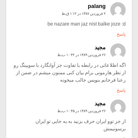
palang
۲ فروردین ۱۳۸۷ در ۱:۱۲ ق٫ظ
be nazare man jaz nist balke joze :d
پاسخ
مجید
۲۶ فروردین ۱۳۸۹ در ۱۰:۴۲ ب٫ظ
اگه اطلاعاتی در رابطه با تفاوت جز آوانگارد با سویینگ رو
از نظر هارمونی برام بیان کنی ممنون میشم در ضمن از
رعنا فرحانم بنویس جالب میخونه
پاسخ
مجید
۲۶ فروردین ۱۳۸۹ در ۱۰:۴۵ ب٫ظ
از جز توو ایران حرف بزنید به یه جایی تو ایران
برسونیمش