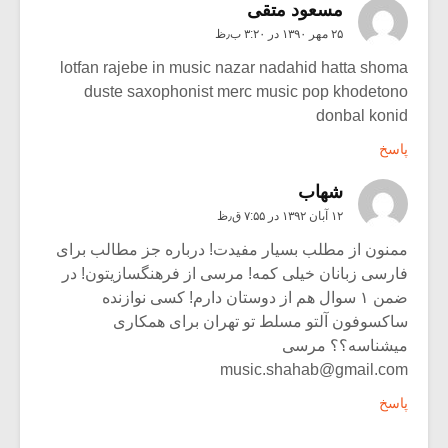
مسعود متقی
۲۵ مهر ۱۳۹۰ در ۳:۲۰ ب٫ظ
lotfan rajebe in music nazar nadahid hatta shoma
duste saxophonist merc music pop khodetono
donbal konid
پاسخ
شهاب
۱۲ آبان ۱۳۹۲ در ۷:۵۵ ق٫ظ
ممنون از مطلب بسیار مفیدت! درباره جز مطالب برای
فارسی زبانان خیلی کمه! مرسی از فرهنگسازیتون! در
ضمن ۱ سوال هم از دوستان دارم! کسی نوازنده
ساکسوفون آلتو مسلط تو تهران برای همکاری
میشناسه؟؟ مرسی
music.shahab@gmail.com
پاسخ