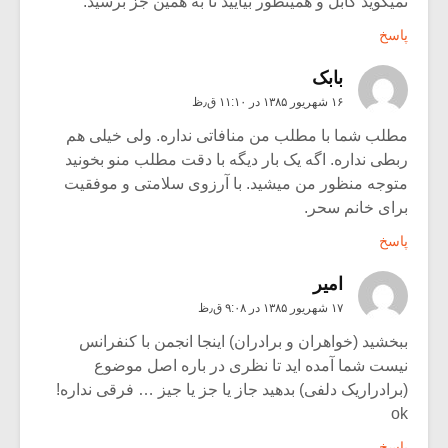
نمیگوید گابل و همینطور بیایید تا به همین جز برسید.
پاسخ
بابک
۱۶ شهریور ۱۳۸۵ در ۱۱:۱۰ ق٫ظ
مطلب شما با مطلب من منافاتی نداره. ولی خیلی هم
ربطی نداره. اگه یک بار دیگه با دقت مطلب منو بخونید
متوجه منظور من میشید. با آرزوی سلامتی و موفقیت
برای خانم سحر.
پاسخ
امیر
۱۷ شهریور ۱۳۸۵ در ۹:۰۸ ق٫ظ
ببخشید (خواهران و برادران) اینجا انجمن با کنفرانس
نیست شما آمده اید تا نظری در باره اصل موضوع
(برادراریک دلفی) بدهید جاز یا جز یا جیز … فرقی نداره!
ok
پاسخ