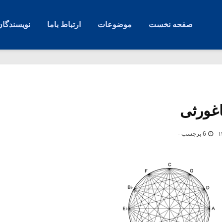
صفحه نخست
موضوعات
ارتباط باما
نویسندگان
اغورثی
6 برچسب -