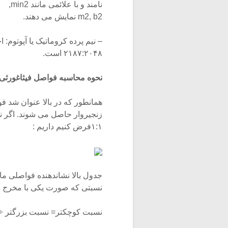
نامند و با علائمی مانند min2,
m2, b2 نمایش می دهند.
۲۱۸۷:۲۰۴۸ است.
نحوه محاسبه فواصل فیثاغورثی
همانطور که در بالا عنوان شد ف
زنجیروار حاصل می شوند. اگر نت
۱:۱فرض کنیم داریم :
نسبتی که صورت یکی با مخرج د
نسبت کوچکتر= نسبت بزرگتر ÷ ۲