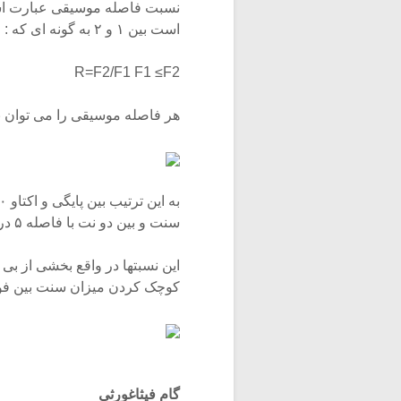
است بین ۱ و ۲ به گونه ای که :
R=F2/F1 F1 ≤F2
هر فاصله موسیقی را می توان به
سنت و بین دو نت با فاصله ۵ در گام ۱۲ قسمتی مساوی ۷۰۰ سنت فاصله وجود دارد.
این نسبتها در واقع بخشی از بی 
کوچک کردن میزان سنت بین فواص
گام فیثاغورثی