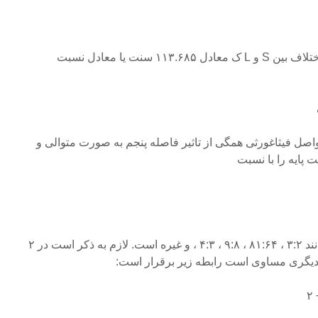
– نیم پرده کروماتیک یا آپوتوم: اختلاف بین S و L ک معادل ۱۱۳.۶۸۵ سنت یا معادل نسبت
واصل فیثاغورثی همگی از تاثیر فاصله پنجم به صورت متوالی و
 پایه را با نسبت
جدول بالا نشاندهنده فواصلی مانند ۳:۲ ، ۸۱:۶۴ ، ۹:۸ ، ۴:۳ ، و غیره است. لازم به ذکر است در ۲
یگری مساوی است رابطه زیر برقرار است: