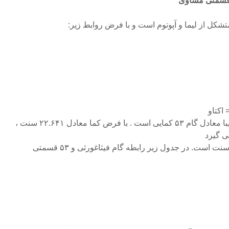
 متشکل از لیما و آپوتوم است و با فرض روابط زیر:
به این ترتیب گام فیثاغورثی تقریبا معادل گام ۵۳ کمایی است . با فرض کما معادل ۲۲.۶۴۱ سنت ،
که هر درجه آن برابر با ۲۲.۶۴۱ سنت است. در جدول زیر رابطه گام فیثاغورثی و ۵۳ قسمتی