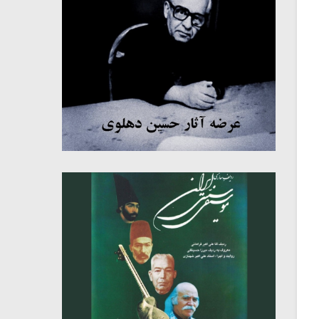
میکلوش روژا
موریس ژار