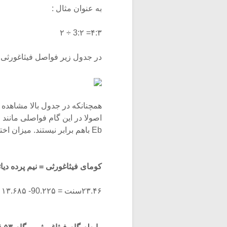
به عنوان مثال :
۴:۳= 3:۲ ÷ ۲
در جدول زیر فواصل فیثاغورثی را
اصولا در این گام فواصلی مانند D# و
Eb باهم برابر نیستند. میزان اختلاف این دو فاصله نیم پرده ای غیر همجنس معادل زیر است :
کومای فیثاغورثی = نیم پرده دیات
۲۳.۴۶سنت = 90.۲۲۵- ۱۱۳.۶۸۵