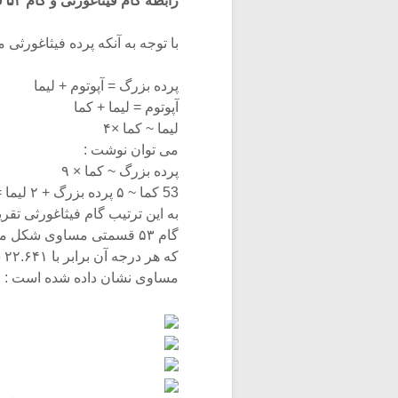
رابطه گام فیثاغورثی و گام ۵۳ قسمتی مساوی
با توجه به آنکه پرده فیثاغورثی
پرده بزرگ = آپوتوم + لیما
آپوتوم = لیما + کما
لیما ~ کما ×۴
می توان نوشت :
پرده بزرگ ~ کما × ۹
53 کما ~ ۵ پرده بزرگ + ۲ لیما = اکتاو
گام ۵۳ قسمتی مساوی شکل می گیرد
مساوی نشان داده شده است :