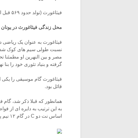
فیثاغورث (تولد حدود ۵۶۹ قبل از میلاد در Samos, Ionia ، وفات حدود ۴۷۵ قبل از میلاد)
محل زندگی فیثاغورث در یونان
فیثاغورث به عنوان یک ریاضی د
نسبت طولی سیم های کوک شده ب
مصر و بین النهرین او مطمئنا ت
گرفته و بنیاد تئوری خود را بنا ن
فیثاغورث گام موسیقی را یکی ا
قائل بود.
همانطور که قبلا ذکر شد، گام ف
به این ترتیب به دایره ای از ف
اساس نت دو C در گام ۱۲ نیم پرده مساوی مشاهده می شود: