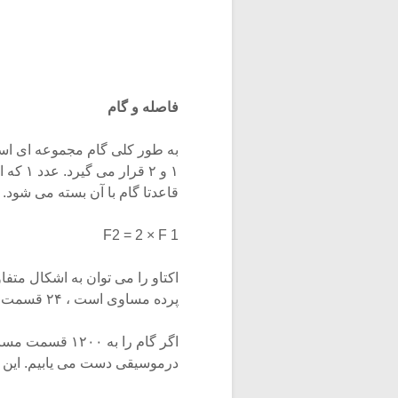
فاصله و گام
قاعدتا گام با آن بسته می شود. فرکانس اکتاو 
F2 = 2 × F 1
پرده مساوی است ، ۲۴ قسمت مساوی که گامی ۲۴ ربع پرده مساوی است و …
اگر گام را به ۰
درموسیقی دست می یابیم. این واحد سنت CENT نام داشته و با علامت