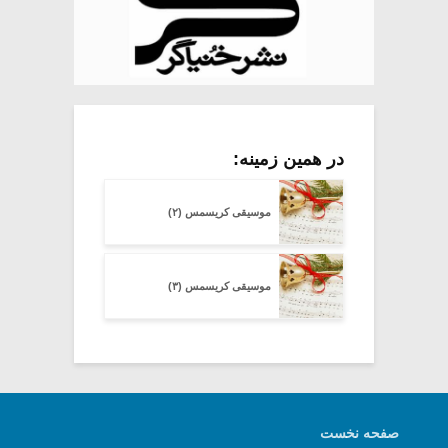
در همین زمینه:
موسیقی کریسمس (۲)
موسیقی کریسمس (۳)
صفحه نخست