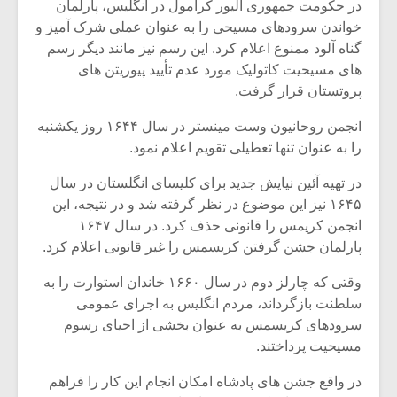
شیش و نیم»
موسیقی فی
در حکومت جمهوری الیور کرامول در انگلیس، پارلمان
برگزار می 
خواندن سرودهای مسیحی را به عنوان عملی شرک آمیز و
گناه آلود ممنوع اعلام کرد. این رسم نیز مانند دیگر رسم
اگر نمی توانی
سکانسی به 
های مسیحیت کاتولیک مورد عدم تأیید پیوریتن های
مشهورترین باشی،
موسیقی فیلم 
بدنام ترین باش
پروتستان قرار گرفت.
انجمن روحانیون وست مینستر در سال ۱۶۴۴ روز یکشنبه
را به عنوان تنها تعطیلی تقویم اعلام نمود.
در تهیه آئین نیایش جدید برای کلیسای انگلستان در سال
۱۶۴۵ نیز این موضوع در نظر گرفته شد و در نتیجه، این
انجمن کریمس را قانونی حذف کرد. در سال ۱۶۴۷
پارلمان جشن گرفتن کریسمس را غیر قانونی اعلام کرد.
وقتی که چارلز دوم در سال ۱۶۶۰ خاندان استوارت را به
سلطنت بازگرداند، مردم انگلیس به اجرای عمومی
سرودهای کریسمس به عنوان بخشی از احیای رسوم
مسیحیت پرداختند.
در واقع جشن های پادشاه امکان انجام این کار را فراهم