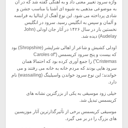
واژه سرود تغییر معنی داد و به آهنگی گفته شد که در آن
به موضوعی مذهبی به شیوه ای آشنا یا مناسب جشن و
شادی پرداخته می شود. این نوع آهنگ از ایتالیا به فرانسه
و آلمان و سپس به انگلیس رسید. سرود در انگلیس
نخستین بار در سال ۱۴۲۶ در آثار جان اودلی (John
Audelay) دیده شد.
اودلی کشیش و شاعر از اهالی شراپشر (Shropshire) بود
که بیست و پنج سرود کریسمس (“Caroles of
Cristemas”) را جمع آوری کرده بود که احتمالا همان
سرود هایی بودند که مردم خانه به خانه می رفتند و می
خواندند؛ این نوع سرود خواندن واسیلینگ (wassailing) نام
دارد.
میکلوش روژا
موریس ژار
خیلی زود موسیقی به یکی از بزرگترین نشانه های
کریسمس تبدیل شد.
موسیقی کریسمس برخی از تأثیرگذارترین آثار موزیسین
یادداشتی بر موسیقی
دوره آموزش
های بزرگ را در بر می گیرد.
متن فیلم «متری
موسیقی بر