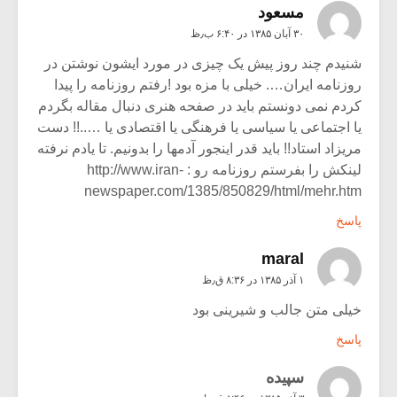
مسعود
۳۰ آبان ۱۳۸۵ در ۶:۴۰ ب٫ظ
شنیدم چند روز پیش یک چیزی در مورد ایشون نوشتن در
روزنامه ایران…. خیلی با مزه بود !رفتم روزنامه را پیدا
کردم نمی دونستم باید در صفحه هنری دنبال مقاله بگردم
یا اجتماعی یا سیاسی یا فرهنگی یا اقتصادی یا …..!! دست
مریزاد استاد!! باید قدر اینجور آدمها را بدونیم. تا یادم نرفته
لینکش را بفرستم روزنامه رو :
http://www.iran-
newspaper.com/1385/850829/html/mehr.htm
پاسخ
maral
۱ آذر ۱۳۸۵ در ۸:۳۶ ق٫ظ
خیلی متن جالب و شیرینی بود
پاسخ
سپيده