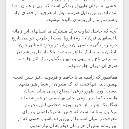
بخشی به میدان هایی از زندگی است که تهی از همان معنا
شده اند، بهمین دلیل هنرمند بیش از هرچیز در فضای آزاد
و سرشار و از آرزومندی بالیده میشود.
آنچه که حاصل تفاوت درک مشترک ما انسانهای این زمانه
با انسانهای قرن ۱۷ و۱۸ اروپا است از طریق خواندن تاریخ
خونبار زندگی سیاسی آن دوران در وجود آدمیانی چون
ناپلئون و بیسمارک ظاهر نمیشود، بلکه از طریق شنیدن
موسیقی باخ و بتهوون و یا بهتر بگوئیم درک آثار جاودانه
هنری آن دوران جلوه میکند.
همانطور که رابطه ما با حافظ و فردوسی نیز چنین است،
بهمین دلیل تنها نتیجه ای که میتوان از شعار هنر متعهد
بدست آورد. ظهور نوعی انقطاع زمانی میان انسان
هایست که اسیر نوعی تجلی نهیلیستی در هنر شده اند.
هنگامیکه هنر را از تجربه ویژه شخصی اش محروم
میکنیم، بمثابه آنست که حس مشترک اصلی و زایای
معرفت را میان انسانها از بین برده باشیم. حسی که در
این زمانه بیش از هر زمان دیگر به آن نیازمندیم.