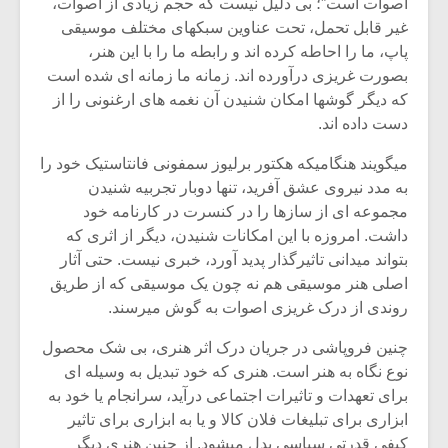
اصوات است”؛ بی دلیل نیست که حجم زیادی از اصوات،
غیر قابل تحمل، تحت عناوین سبکهای مختلف موسیقی
پاپ، ما را احاطه کرده اند و رابطه ما را با این هنر،
بصورت غریزی درآورده اند. زمانه ما زمانه ای شده است
که دیگر گوشها امکان شنیدن آن نغمه های ارغنونی را از
دست داده اند.
میگویند هنگامیکه هکتور برلیوز سمفونی فانتاستیک خود را
به مدد نیروی عشق آفرید، تنها دوبار تجربیه شنیدن
مجموعه ای از سازها را در کنسرت در کارنامه خود
داشت. امروزه با این امکانات شنیدن، دیگر از اثری که
بتواند میدانی تاثیرگذار پدید آورد، خبری نیست. حتی آثار
اصلی هنر موسیقی هم نه چون یک موسیقی که از طریق
روندی از درک غریزی اصوات به گوش میرسند.
میکلوش روژا
موریس ژار
چنین فروپاشی در جریان درک اثر هنری، بی شک محصول
نوع نگاه به هنر است. هنری که خود تبدیل به وسیله ای
برای تعهدات و تاثیرات اجتماعی درآید، سرانجام یا خود به
یادداشتی بر موسیقی
دوره آموزش
ابزاری برای تبلیغات فلان کالا و یا به ابزاری برای تاثیر
متن فیلم «متری
موسیقی بر
کیفی قدرتی سیاسی بدل میشود. از چنین هنری دیگر