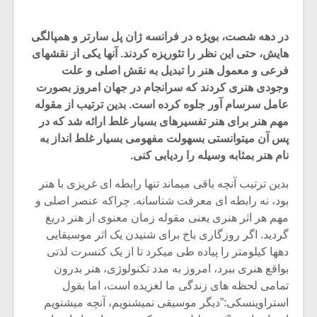
در دهه شصت، بویژه در فرانسه ژان پل سارتر و همپالگی
هایش، حتی این نظر را تئوریزه کردند. آنها یکی از نقشهای
فرعی و معمول هنر را تبدیل به نقش اصلی و علت
وجودی هنری کردند که سرانجام در جهان امروز بصورت
عامل سرسام آور جلوه کرده است. بدین ترتیب از مقوله
مهم هنر برای هنر تفسیرهای بسیار غلط ارائه شد که در
پس آن میتوانستی بسهولت مفهومی بسیار غلط انداز به
نام هنر بمثابه وسیله را ردیابی کنی.
بدین ترتیب آنچه باقی میماند تنها رابطه ای غریزی با هنر
بود، نه رابطه ای معرفت شناسانه. چراکه عنصر اصلی و
مهم هر اثر هنری یعنی مقوله زمان معنوی از هنر دریغ
گردید. اگر روزگاری باخ برای شنیدن یک اثر موسیقایی
دهها کیلومتر را پیاده طی میکرد تا از یک کنسرت لذتی
بواقع هنری ببرد، امروز به مدد تکنولوژی، هنر بدرون
تمامی لحظه های زندگی ما لغزیده است، اما بقول
استراوینسکی:”دیگر موسیقی نمیشنویم، آنچه میشنویم