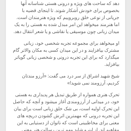
دهد که ساحت های ویژه و درونی هستی شناسانه آنها
بخصوص برای خودش آشکار شوند. تا اینجای قضیه با
جریانی از نوعی خلق روبروییم که ویژه هنرمندان است.
اما هنرمند میخواهد این امر مبدل شده به هستی را به یک
میدان زبانی چون موسیقی یا نقاشی و یا شعر انتقال دهد.
او میخواهد برای مجموعه تجربه شخصی خود، زبانی
مشترک بیافزایند و در این میدان کسی به مکان والاتر گام
میگذارد که برای این تجربه درونی و شخصی زبانی گویاتر
بیافزاید.
شیخ شهید اشراق از سر درد می گفت: «آرزو مندتان
کردیم، آرزومند نمی شوید!»
تحرک هنری همواره از طریق تبدیل هر پدیداری به هستی
خود، در میدانی از آرزومندی آغاز میشود و آنچه که حاصل
این تحرک اولیه است، بی شک خلق زبانی است برای بیان
این تجربه درونی که مهمترین اثرش گشودن دریچه های
معنی برای مخاطبینی است که ناتوان از دستیابی به این
مفاهیم اند. از اینرو شاید مهم ترین رسالت هنر معنی