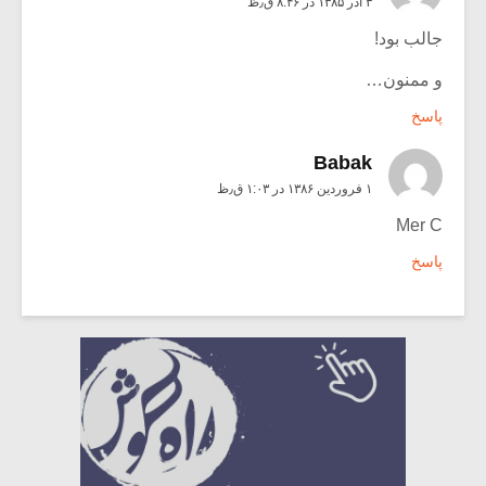
۳ آذر ۱۳۸۵ در ۸:۴۶ ق٫ظ
جالب بود!
و ممنون…
پاسخ
Babak
۱ فروردین ۱۳۸۶ در ۱:۰۳ ق٫ظ
Mer C
پاسخ