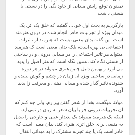
شیش و نیم»
موسیقی فی
نمیتوان توقع زایش میدانی از جاودانگی را در نسبتی با
برگزار می 
هستی داشت.
اگر نمی توانی
سکانسی به 
مشهورترین باشی،
موسیقی فیلم 
بازگردیم به بحث اول خود… گفتیم که خلق یک اثر، یک
بدنام ترین باش
میدان ویژه از تجربیات خاص انجام شده در درون هنرمند
است. این گفته بدان معنی نیست که هنرمند از تاثیرات
اجتماعی بی بهره است، بلکه بدان معنی است که هنرمند
میتواند هر تاثیر اجتماعی را در میدانی درونی و در ساحتی
از هستی نگاه کند، همین نگاه است که هنر اصیل را پدید
می آورد و بهمین دلیل چنین هنری میتواند در هر دوره
زمانی در ساحتی ویژه آن زمان در چشم و گوش بیننده و
شنونده تاثیر گذار شده و میدانی ذهنی و معرفت زا پدید
آورد.
مولانا میگفت، بخدا از شعر گفتن بیزارم، ولی چه کنم که
آن تجربیات درونی جز با بیان شعر به زبان در نمی آید.
اینکه یک هنرمند میتواند یک پدیدار عینی و خارجی را تبدیل
به منبعی برای خلق اثری هنری کند، بدان معنی است که
قادر است یک یا چند تجربه مشترک را به میدانی انتقال