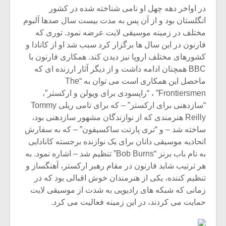
در اواخر دهه چهل او نامی شناخته شده در کشور
انگلستان بود و از آن پس به مدت بیست سال صدها آلبوم
مختلف در زمینه موسیقی لایت عرضه نمود. توری که
فارنون در این سال ها برگزار کرد سبب شد او از کانادا و
کشورهای مختلف اروپا نیز دیدن کند. همکاری فارنون با
BBC همچنان ادامه داشت و از دیگر آثار ارزنده ای که
ماحصل این همکاری است می توان به “The
Frontiersmen” ، “راپسودی برای ویولن و ارکستر”،
“سازدهنی برای ارکستر” – که برای تامی ریلی Tommy
Reilly هنرمندی که از نوازندگان مشهور سازدهنی بود،
ساخته شد – و “تری پارتت ساکسیفون” – که به سفارش
اتحادیه موسیقی دانان برای یک نوازنده برجسته کانادایی
به نام باب برنز “Bob Burns” تنظیم شد – اشاره نمود. به
هر ترتیب شاید فارنون در مقام رهبر ارکستر، آهنگساز و
تنظیم کننده، یکی از هنرمندان خوش اقبالی بود که در
زمانی که شبکه های رادیویی به شدت از موسیقی لایت
حمایت می کردند، در این زمینه فعالیت می کرد.