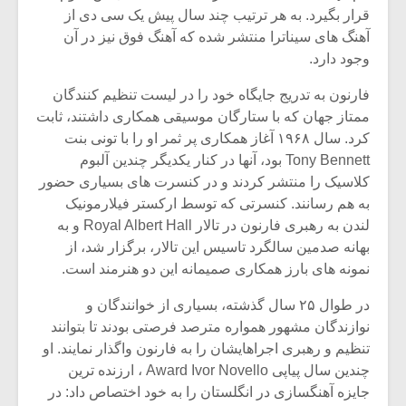
قرار بگیرد. به هر ترتیب چند سال پیش یک سی دی از
آهنگ های سیناترا منتشر شده که آهنگ فوق نیز در آن
وجود دارد.
فارنون به تدریج جایگاه خود را در لیست تنظیم کنندگان
ممتاز جهان که با ستارگان موسیقی همکاری داشتند، ثابت
کرد. سال ۱۹۶۸ آغاز همکاری پر ثمر او را با تونی بنت
Tony Bennett بود، آنها در کنار یکدیگر چندین آلبوم
کلاسیک را منتشر کردند و در کنسرت های بسیاری حضور
به هم رسانند. کنسرتی که توسط ارکستر فیلارمونیک
لندن به رهبری فارنون در تالار Royal Albert Hall و به
بهانه صدمین سالگرد تاسیس این تالار، برگزار شد، از
نمونه های بارز همکاری صمیمانه این دو هنرمند است.
در طوال ۲۵ سال گذشته، بسیاری از خوانندگان و
نوازندگان مشهور همواره مترصد فرصتی بودند تا بتوانند
تنظیم و رهبری اجراهایشان را به فارنون واگذار نمایند. او
چندین سال پیاپی Award Ivor Novello ، ارزنده ترین
جایزه آهنگسازی در انگلستان را به خود اختصاص داد: در