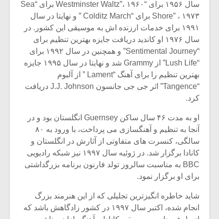
سال ۱۹۵۶ برای “Westminster Waltz”، ۱۹۶۰ برای “Sea
Shore” ، ۱۹۷۳ برای “Colditz March ” و نهایتا در سال
۱۹۹۱ برای خدمات ارزنده اش به موسیقی این کشور. در
سال ۱۹۷۶ او کاندید دریافت جایزه بهترین تنظیم برای
“Sentimental Journey” و همچنین در سال ۱۹۹۲ برای
“Lush Life” از Grammy شد و نهایتا در سال ۱۹۹۵ جایزه
بهترین تنظیم را برای آهنگ “Lament ” از آلبوم
“Tangence” اثر جی جی جانسون J.J. Johnson دریافت
کرد.
او به مدت ۴۶ سال ساکن Guernsey انگلستان بود و در
آنجا به تنظیم و آهنگسازی می پرداخت، با ورود به ۸۰
سالگی، کنسرت های متفاوتی از آثارش در انگلستان و
کانادا برگزار شد. در ژوئیه سال ۱۹۹۷ نیز شبکه رادیویی
BBC به مناسبت سالروز تولد فارنون برنامه بزرگداشتی
برای او برگزار نمود.
شاید خاطره انگیزترین تجلیلی که از این هنرمند بزرگ
انجام شده، اکتبر سال ۱۹۹۷ در کشور زادگاهش باشد که