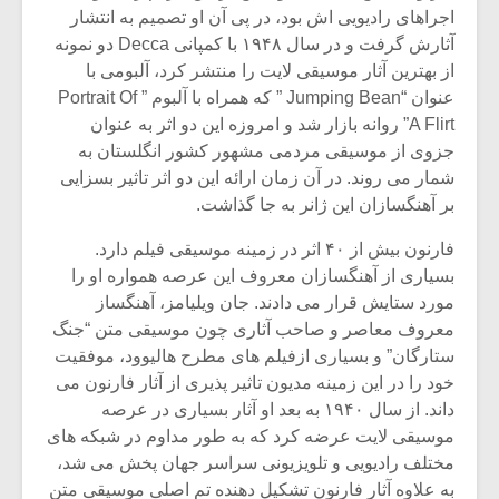
اجراهای رادیویی اش بود، در پی آن او تصمیم به انتشار
آثارش گرفت و در سال ۱۹۴۸ با کمپانی Decca دو نمونه
از بهترین آثار موسیقی لایت را منتشر کرد، آلبومی با
عنوان “Jumping Bean ” که همراه با آلبوم ” Portrait Of
A Flirt” روانه بازار شد و امروزه این دو اثر به عنوان
جزوی از موسیقی مردمی مشهور کشور انگلستان به
شمار می روند. در آن زمان ارائه این دو اثر تاثیر بسزایی
بر آهنگسازان این ژانر به جا گذاشت.
فارنون بیش از ۴۰ اثر در زمینه موسیقی فیلم دارد.
بسیاری از آهنگسازان معروف این عرصه همواره او را
مورد ستایش قرار می دادند. جان ویلیامز، آهنگساز
معروف معاصر و صاحب آثاری چون موسیقی متن “جنگ
میکلوش روژا
موریس ژار
ستارگان” و بسیاری ازفیلم های مطرح هالیوود، موفقیت
خود را در این زمینه مدیون تاثیر پذیری از آثار فارنون می
داند. از سال ۱۹۴۰ به بعد او آثار بسیاری در عرصه
موسیقی لایت عرضه کرد که به طور مداوم در شبکه های
یادداشتی بر موسیقی
دوره آموزش
مختلف رادیویی و تلویزیونی سراسر جهان پخش می شد،
متن فیلم «متری
موسیقی بر
به علاوه آثار فارنون تشکیل دهنده تم اصلی موسیقی متن