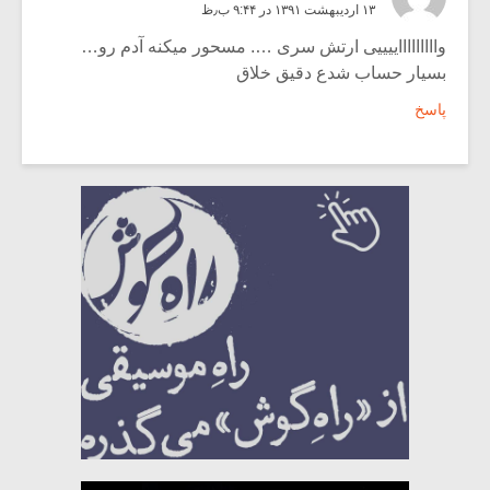
۱۳ اردیبهشت ۱۳۹۱ در ۹:۴۴ ب٫ظ
واااااااااییییی ارتش سری …. مسحور میکنه آدم رو…
بسیار حساب شدع دقیق خلاق
پاسخ