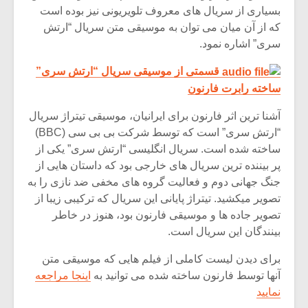
شیش و نیم»
موسیقی فی
بسیاری از سریال های معروف تلویریونی نیز بوده است
برگزار می 
که از آن میان می توان به موسیقی متن سریال “ارتش
اگر نمی توانی
سکانسی به 
سری” اشاره نمود.
مشهورترین باشی،
موسیقی فیلم 
بدنام ترین باش
قسمتی از موسیقی سریال “ارتش سری”
ساخته رابرت فارنون
آشنا ترین اثر فارنون برای ایرانیان، موسیقی تیتراژ سریال
“ارتش سری” است که توسط شرکت بی بی سی (BBC)
ساخته شده است. سریال انگلیسی “ارتش سری” یکی از
پر بیننده ترین سریال های خارجی بود که داستان هایی از
جنگ جهانی دوم و فعالیت گروه های مخفی ضد نازی را به
تصویر میکشید. تیتراژ پایانی این سریال که ترکیبی زیبا از
تصویر جاده ها و موسیقی فارنون بود، هنوز در خاطر
بینندگان این سریال است.
برای دیدن لیست کاملی از فیلم هایی که موسیقی متن
آنها توسط فارنون ساخته شده می توانید به
اینجا مراجعه
نمایید