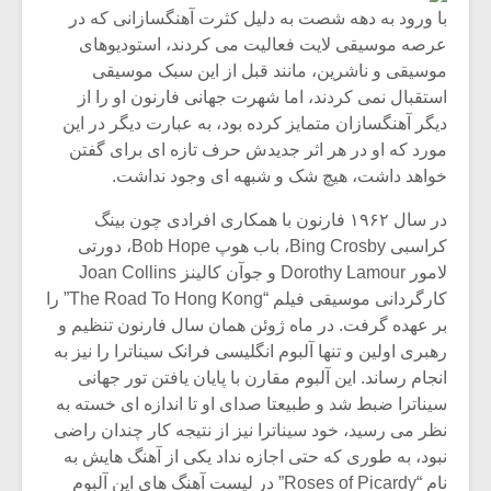
با ورود به دهه شصت به دلیل کثرت آهنگسازانی که در
عرصه موسیقی لایت فعالیت می کردند، استودیوهای
موسیقی و ناشرین، مانند قبل از این سبک موسیقی
استقبال نمی کردند، اما شهرت جهانی فارنون او را از
دیگر آهنگسازان متمایز کرده بود، به عبارت دیگر در این
مورد که او در هر اثر جدیدش حرف تازه ای برای گفتن
خواهد داشت، هیچ شک و شبهه ای وجود نداشت.
در سال ۱۹۶۲ فارنون با همکاری افرادی چون بینگ
کراسبی Bing Crosby، باب هوپ Bob Hope، دورتی
لامور Dorothy Lamour و جوآن کالینز Joan Collins
کارگردانی موسیقی فیلم “The Road To Hong Kong” را
بر عهده گرفت. در ماه ژوئن همان سال فارنون تنظیم و
رهبری اولین و تنها آلبوم انگلیسی فرانک سیناترا را نیز به
انجام رساند. این آلبوم مقارن با پایان یافتن تور جهانی
سیناترا ضبط شد و طبیعتا صدای او تا اندازه ای خسته به
نظر می رسید، خود سیناترا نیز از نتیجه کار چندان راضی
نبود، به طوری که حتی اجازه نداد یکی از آهنگ هایش به
نام “Roses of Picardy” در لیست آهنگ های این آلبوم