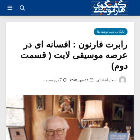
بایگانی همه نوشته ها
رابرت فارنون : افسانه ای در
عرصه موسیقی لایت ( قسمت
دوم)
سحر افشانی
۱۸ مهر ۱۳۸۵
7 برچسب -