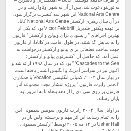
از طرف جامعه موسیقی کانادا – آهنگسازان و ناشرین –
به تورنتو دعوت شد. پس از آن به شهر اوتاوا رفت و در
National Arts Centre این شهر سه کنسرت برگزار نمود.
در آن سال رهبری ارکستر National Arts Centre کانادا
بر عهده ویکتور فلدبریل Victor Feldbrill بود که یکی از
بهترین اجراهای ” راپسودی برای ویولن و ارکستر ” فارنون
را به نمایش گذاشتند. در طول اقامت در کانادا، از فارنون
جهت ساخت قطعاتی برای پیانو و ارکستر درخواست به
عمل آمد، که حاصل آن “کنسرتوی پیانو و ارکستر :
Cascades to the Sea’ ” بود که در سال ۱۹۹۸ ارائه شد و
اکنون نیز در سراسر آمریکا و انگلیس انتشار یافته است.
در بهار سال ۲۰۰۳، کمپانی انگلیسی Vocalion با همکاری
“انجمن رابرت فارنون ” پروژه انتشار مجدد مجموعه آثار
فارنون بر روی سی دی را از دهه پنجاه تا به امروز، به
پایان رساند.
در اوایل سال ۲۰۰۴ رابرت فارنون سومین سمفونی اش
را به اتمام رساند، این اثر مهم و برجسته اولین بار در
Usher Hall در ۱۴ مه ۲۰۰۵ توسط “ارکستر سمفونی