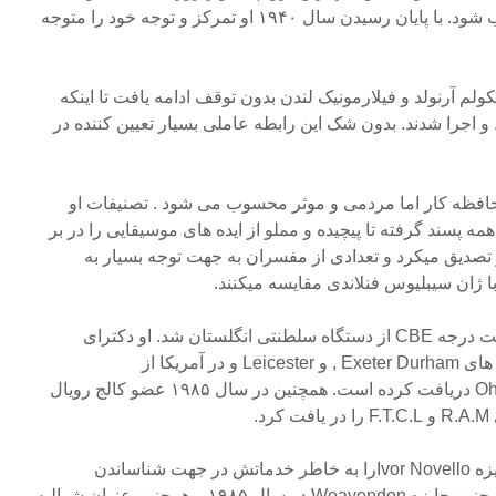
عنوان ترومپت نواز اصلی انتخاب شود. با پایان رسیدن سال ۱۹۴۰ او تمرکز و توجه خود را متوجه
ولم آرنولد و فیلارمونیک لندن بدون توقف ادامه یافت تا اینکه
اجرا شدند. بدون شک این رابطه عاملی بسیار تعیین کننده در
محافظه کار اما مردمی و موثر محسوب می شود . تصنیفات او
ه پسند گرفته تا پیچیده و مملو از ایده های موسیقایی را در بر
ر تصدیق میکرد و تعدادی از مفسران به جهت توجه بسیار به
 ژان سیبلیوس فنلاندی مقایسه میکنند.
او در سال ۱۹۷۰ موفق به دریافت درجه CBE از دستگاه سلطنتی انگلستان شد. او دکترای
افتخاری موسیقی را از دانشگاه های Exeter Durham , و Leicester و در آمریکا از
دانشگاههای,Miami Oxford وOhio دریافت کرده است. همچنین در سال ۱۹۸۵ عضو کالج رویال
.
در سال ۱۹۸۵ مالکوم آرنولد جایزه Ivor Novelloرا به خاطر خدماتش در جهت شناساندن
موسیقی بریتانیا دریافت کرد .همچنین جایزه Weavendon در سال ۱۹۸۵ و همچنین عنوان شوالیه