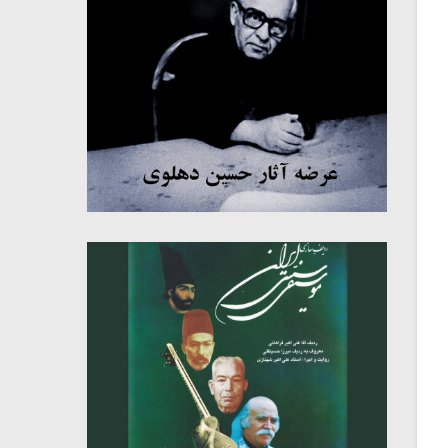
میکلوش روژا
موریس ژار