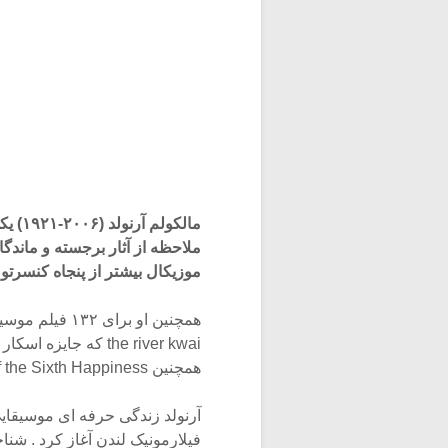
مالکو
ملاحظه از آثار برجسته و ماندگا
موزیکال بیشتر از پنجاه کنسرتو
the river kwai که جا
همچنین Inn of the Sixth Happiness و obson’s Choice دیده میشود.
فیلارمونیک لندن آغاز کرد . شنا