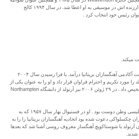
در سال ۱۹۹۳ به پاس خدماتش ارزنده اش در موسیقی به او اعطا شد. در سال ۱۹۹۴ کالج
نوان رئیس خود انتخاب کرد .
 میکند.
مالکولم در سال ۲۰۰۱ به عضویت آکادمی آهنگسازان بریتانیا درآمد. با فرا رسیدن سال ۲۰۰۴
د را مورد تکریم و احترام فراوان قرار داد و او را به عنوان یکی از
بهترین موسیقیدانان قرن ۲۰ تشخیص داد . در ۲۹ ژوئن ۲۰۰۶ نیز آرنولد از دانشگاه Northampton
مالکولم در طی زندگیش یک انگلیسی وطن دوست بود . او در فستیوال بهار سال ۱۹۵۷ که به
ان چکسلواکی دعوت شده بود اتحادیه آهنگسازان بریتانیا را را به
ن آرنولد با شوستاکویچ آهنگساز معروف روسی آشنا شد که بعدها
 شدند.