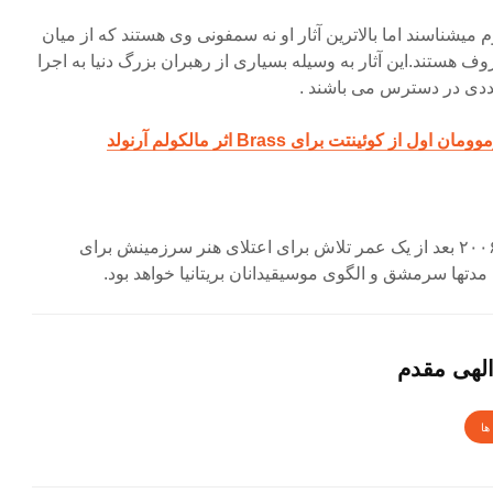
میشناسند اما بالاترین آثار او نه سمفونی وی هستند که از میان
ی ۵ و ۸ بسیار معروف هستند.این آثار به وسیله بسیاری از رهبران بزرگ دنیا به اجرا
دی در دسترس می باشند .
از کوئینتت برای Brass اثر مالکولم آرنولد
سرانجام آرنولد در ۲۳ سپتامبر ۲۰۰۶ بعد از یک عمر تلاش برای اعتلای هنر سرزمینش برای
مدتها سرمشق و الگوی موسیقیدانان بریتانیا خواهد بود.
لهی مقدم
ها