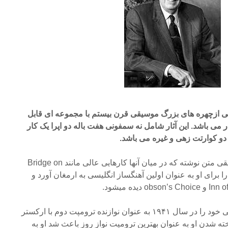
لم آرنولد (۲۰۰۶-۱۹۲۱) یکی ازچهره های بزرگ موسیقی قرن بیستم با مجموعه ای قابل
ر می باشد. این آثار شامل نه سمفونی هفت باله دو اپرا یک کار
 دو کوارتت زهی و غیره می باشد.
همچنین او برای ۱۳۲ فیلم موسیقی متن نوشته که در میان آنها کارهایی عالی مانند Bridge on
یزه اسکار را برای او به عنوان اولین آهنگساز انگلیسی به ارمغان آورد و
آرنولد زندگی حرفه ای موسیقایی خود را در سال ۱۹۴۱ به عنوان نوازنده ترومپت دوم با ارکستر
خته شدن او به عنوان بهترین ترومپت نواز روز باعث شد او به