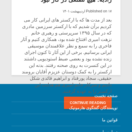
Published on ۱۷ اردیبهشت ۱۴۰۱
بعد از مدت ها که با ارکستر های ایرانی کار می
کردیم برآن شدیم که با ارکستر سرزمین مادری
که در سال ۱۳۹۵ سرپرستی و رهبری خانم
نزهت امیری افتتاح شده بود، همکاری کنیم و آثار
فاخری را به سمع و نظر علاقمندان موسیقی
ایرانی برسانیم. برخی از این آثار تا کنون اجرای
زنده نشده بود و بعضی ضبط استودیویی داشتند
در این کنسرت به روی صحنه رفتند. بدنه این
ارکستر را به کمک دوستان عزیزم آقایان برومند
حقیقی، سجاد پورقناد و ابراهیم قائدی شکل
دادیم و سرکار خانم امیری هم هدایت این
ارکستر را به عهده گرفتند.
میکلوش روژا
موریس ژار
صفحه نخست
CONTINUE READING
نویسندگان گفتگوی هارمونیک
قوانین ما
یادداشتی بر موسیقی
دوره آموزش
متن فیلم «متری
موسیقی بر