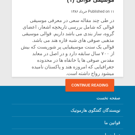
Published on ۱۱ خرداد ۱۳۸۶
در طی چند مقاله سعی در معرفی موسیقی
قوالی که شامل بررسی تاریخچه اشعار، اعضای
گروه، ساز بندی می باشد داریم. قوالی موسیقی
مذهبی صوفی های شبه قاره هند می باشد.
قوالی یک سنت موسیقیایی پر شوریست که بیش
از ۷۰۰ سال سابقه دارد و در اصل در معابد
مقدس صوفی ها یا خانقاه ها در محدوده
جغرافیایی که امروزه هند و پاکستان نامیده
میشود رواج داشته است.
CONTINUE READING
میکلوش روژا
موریس ژار
صفحه نخست
نویسندگان گفتگوی هارمونیک
قوانین ما
یادداشتی بر موسیقی
دوره آموزش
متن فیلم «متری
موسیقی بر