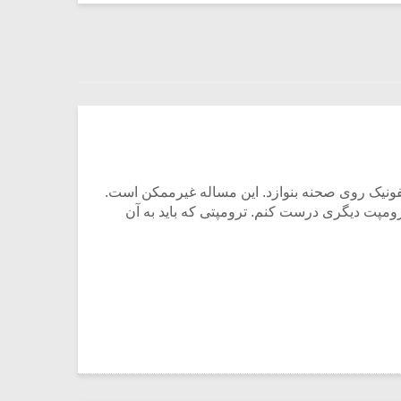
ر سمفونیک روی صحنه بنوازد. این مساله غیرممکن است.
رومپت دیگری درست کنم. ترومپتی که باید به آن
میکلوش روژا
موریس ژار