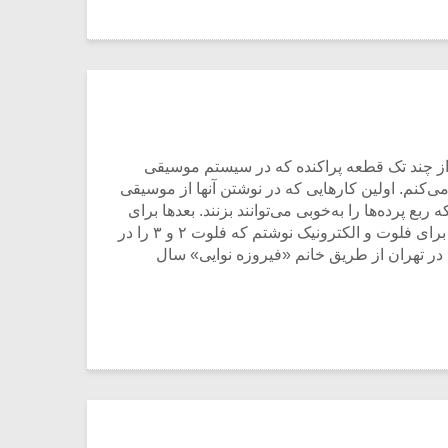
ا را کرده‌ام این است که من اساساً از سال ۲۰۰۰ از سیستم موسیقی اروپا بریده‌ام. از سال ۲۰۰۰ به‌غیراز چند تک قطعه پراکنده که در سیستم موسیقی
‌کنم. اولین کارهایی که در نوشتن آنها از موسیقی
پرده‌ها را به‌خوبی می‌توانند بزنند. بعدها برای
سازهای بادی هم شروع به نوشتن کردم. به‌طور مثال «خوشنویسی شماره ۷» برای سه فلوت هست. بعدتر یک نسخه آن را برای فلوت و الکترونیک نوشتم که فلوت ۲ و ۳ را در
ز طریق بلندگوها صدای فلوت ۲ و ۳ پخش می‌گردد. این قطعه در تهران از طریق خانم «فیروزه نوایی» سال