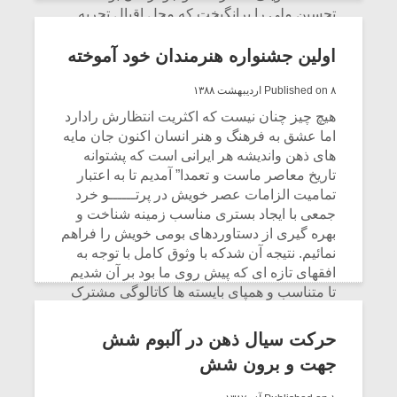
تحسین ملی را برانگیخت که محل اقبال تجربه
ای تاریخمند و ماندگار شد.
اولین جشنواره هنرمندان خود آموخته
CONTINUE READING
Published on ۸ اردیبهشت ۱۳۸۸
هیچ چیز چنان نیست که اکثریت انتظارش رادارد
اما عشق به فرهنگ و هنر انسان اکنون جان مایه
های ذهن واندیشه هر ایرانی است که پشتوانه
تاریخ معاصر ماست و تعمدا” آمدیم تا به اعتبار
تمامیت الزامات عصر خویش در پرتــــــو خرد
جمعی با ایجاد بستری مناسب زمینه شناخت و
بهره گیری از دستاوردهای بومی خویش را فراهم
نمائیم. نتیجه آن شدکه با وثوق کامل با توجه به
افقهای تازه ای که پیش روی ما بود بر آن شدیم
تا متناسب و همپای بایسته ها کاتالوگی مشترک
از دستاوردهای تجربه شده بدست آوریم که محل
اقبال برآیندی بزرگ بود.
حرکت سیال ذهن در آلبوم شش
جهت و برون شش
CONTINUE READING