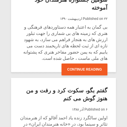
آموخته
Published on ۲۲ اردیبهشت ۱۳۹۰
بی گمان به اعتبار همه دستاوردهای فرهنگی و
هنری که زمینه های بی شماری را جهت تبلور
ارزش های به هنجار فراهم می سازد، به شهود
تازه ای از ثبت لحظه های تاریخمند دست می
یابیم که به یمن حضور مفاخر هنری که پشتوانه
های ملی ماست ، حاصل شده است.
CONTINUE READING
میکلوش روژا
موریس ژار
گفتم بگو، سکوت کرد و رفت و من
هنوز گوش می کنم
Published on ۶ آذر ۱۳۸۸
یادداشتی بر موسیقی
دوره آموزش
اولین سالگرد زنده یاد احمد آقالو که از هنرمندان
متن فیلم «متری
موسیقی بر
تئاتر و سینما بود، در «خانه هنرمندان ایران» در