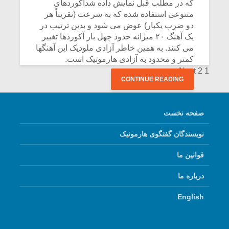
که در مطلب قبل نمایش داده شدآکوردهای
متنوعی استفاده شده که به سرعت (تقریباً هر
دو ضرب یکبار) عوض می شود و بدین ترتیب در
یک آهنگ ۲۰ میزانه حدود چهل بار آکوردها تغییر
می کنند. به همین خاطر آزادی ملودیک این آهنگها
کمتر و محدود به آزادی هارمونیک است.
Posts
Next
2
1
CONTINUE READING
navigation
صفحه نخست
نویسندگان گفتگوی هارمونیک
قوانین ما
درباره ما
English