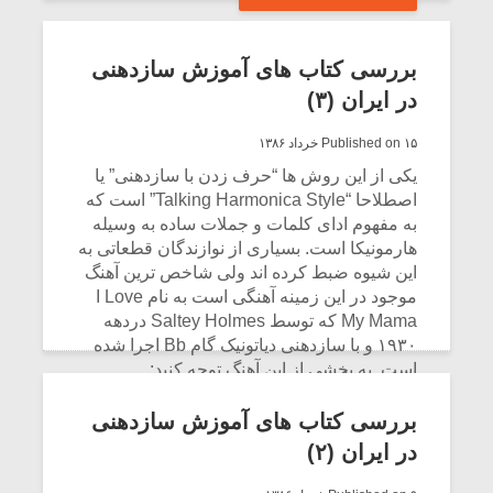
بررسی کتاب های آموزش سازدهنی
در ایران (۳)
Published on ۱۵ خرداد ۱۳۸۶
یکی از این روش ها “حرف زدن با سازدهنی” یا
اصطلاحا “Talking Harmonica Style” است که
به مفهوم ادای کلمات و جملات ساده به وسیله
هارمونیکا است. بسیاری از نوازندگان قطعاتی به
این شیوه ضبط کرده اند ولی شاخص ترین آهنگ
موجود در این زمینه آهنگی است به نام I Love
My Mama که توسط Saltey Holmes دردهه
۱۹۳۰ و با سازدهنی دیاتونیک گام Bb اجرا شده
است. به بخشی از این آهنگ توجه کنید:
CONTINUE READING
بررسی کتاب های آموزش سازدهنی
در ایران (۲)