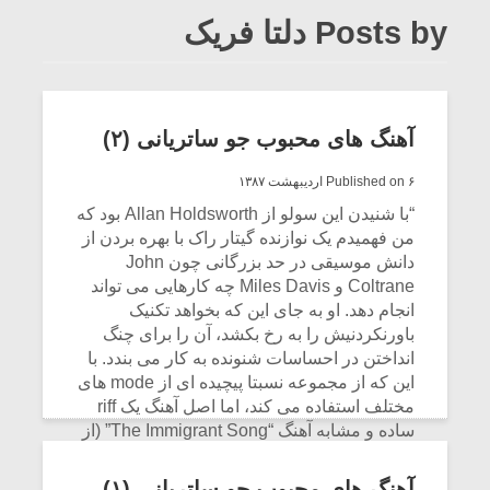
Posts by دلتا فریک
آهنگ های محبوب جو ساتریانی (۲)
Published on ۶ اردیبهشت ۱۳۸۷
“با شنیدن این سولو از Allan Holdsworth بود که
من فهمیدم یک نوازنده گیتار راک با بهره بردن از
دانش موسیقی در حد بزرگانی چون John
Coltrane و Miles Davis چه کارهایی می تواند
انجام دهد. او به جای این که بخواهد تکنیک
باورنکردنیش را به رخ بکشد، آن را برای چنگ
انداختن در احساسات شنونده به کار می بندد. با
این که از مجموعه نسبتا پیچیده ای از mode های
مختلف استفاده می کند، اما اصل آهنگ یک riff
ساده و مشابه آهنگ “The Immigrant Song” (از
گروه Led Zeppelin ) است که با عناصری از
سبک Fusion ترکیب شده است.
آهنگ های محبوب جو ساتریانی (۱)