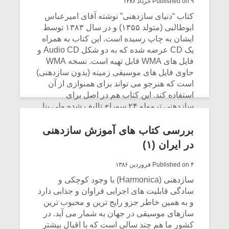
Published on ۹ خرداد ۱۳۸۶
کتاب “دنیای سازدهنی” نوشته آقای امیرعباس
ابوطالبی (متولد ۱۳۵۵) و در سال ۱۳۸۳ توسط
ایشان به چاپ رسیده است. این کتاب به همراه
یک CD عرضه شده که به دو شکل Audio CD و
فایل های WMA قابل تهیه است. نسخه WMA
حاوی فایل های موسیقی زمینه (بدون سازدهنی)
است که هنرجو می تواند برای همنوازی از آن
استفاده کند. این کتاب هم در اصل برای
سازدهنی ترمولو ۲۴ سوراخ تالیف شده ولی بنا
بر توضیحی که در قسمت قبلی دادیم در متن
کتاب واژه “دیاتونیک” ذکر شده است.
بررسی کتاب های آموزش سازدهنی
در ایران (۱)
CONTINUE READING
Published on ۴ فروردین ۱۳۸۶
سازدهنی (Harmonica) با وجود کوچکی و
سادگی قابلیت های اجرایی فراوان و جذابی دارد
و به همین خاطر جزو رایج ترین و محبوب ترین
سازهای موسیقی در جهان به شمار می آید. در
کشور ما هم چند سالی است که با اقبال بیشتر