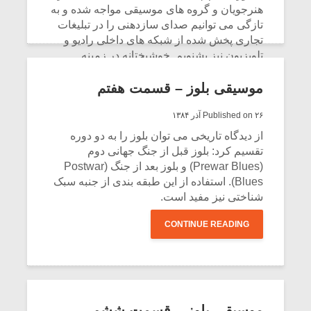
هنرجویان و گروه های موسیقی مواجه شده و به
تازگی می توانیم صدای سازدهنی را در تبلیغات
تجاری پخش شده از شبکه های داخلی رادیو و
تلویزیون نیز بشنویم. خوشبختانه در زمینه
آموزش سازدهنی (انواع ترمولو و کروماتیک)
چندین کتاب به زبان فارسی منتشر شده است
موسیقی بلوز – قسمت هفتم
که در این سری مطالب به بررسی آنها می
پردازیم.
Published on ۲۶ آذر ۱۳۸۴
از دیدگاه تاریخی می توان بلوز را به دو دوره
CONTINUE READING
تقسیم کرد: بلوز قبل از جنگ جهانی دوم
(Prewar Blues) و بلوز بعد از جنگ (Postwar
Blues). استفاده از این طبقه بندی از جنبه سبک
شناختی نیز مفید است.
CONTINUE READING
موسیقی بلوز – قسمت ششم