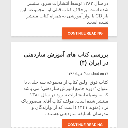
شیش و نیم»
موسیقی فی
در سال ۱۳۸۲ توسط انتشارات سرود منتشر
برگزار می 
شده است. برخلاف کتاب قبلی این مجموعه، این
بار CD یا نوار آموزشی به همراه کتاب منتشر
اگر نمی توانی
سکانسی به 
نشده است.
مشهورترین باشی،
موسیقی فیلم 
بدنام ترین باش
CONTINUE READING
بررسی کتاب های آموزش سازدهنی
در ایران (۴)
Published on ۲۶ خرداد ۱۳۸۶
کتاب فوق اولین کتاب از مجموعه سه جلدی با
عنوان “دوره جامع آموزش سازدهنی” می باشد
که به وسیله انتشارات سرود در سال ۱۳۸۰
منتشر شده است. مولف کتاب آقای منصور پاک
نژاد (متولد ۱۳۴۱ ) است که از نوازندگان و
مدرسان باسابقه سازدهنی هستند .
CONTINUE READING