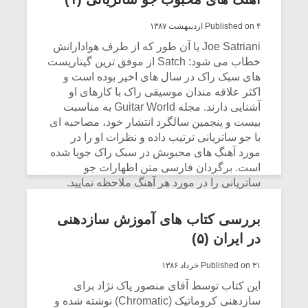
CONTINUE READING
Published on ۴ اردیبهشت ۱۳۸۷
Joe Satriani یا آن طور که از طرف هوادارانش
خطاب می شود: Satch از موفق ترین گیتاریست
های سبک راک در سال های اخیر بوده است و
اکثر علاقه مندان موسیقی راک با کارهای او
آشنایی دارند. مجله Guitar World به مناسبت
بیست و پنجمین سالگرد انتشار خود، مصاحبه ای
با جو ساتریانی ترتیب داده و نظرات او را در
مورد آهنگ های محبوبش در سبک راک جویا شده
است. برگردان فارسی متن اظهارات جو
ساتریانی را در مورد هر آهنگ ملاحظه نمایید.
تاکید ساتریانی بیشتر بر سولوهای گیتار بوده و به
همین جهت بخش هایی از هر سولو نیز برای
میکلوش روژا
موریس ژار
بررسی کتاب های آموزش سازدهنی
خوانندگان این مطلب انتخاب شده است.
در ایران (۵)
CONTINUE READING
Published on ۳۱ خرداد ۱۳۸۶
یادداشتی بر موسیقی
دوره آموزش
این کتاب توسط آقای منصور پاک نژاد برای
متن فیلم «متری
موسیقی بر
سازدهنی کروماتیک (Chromatic) نوشته شده و