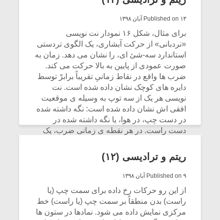
CONTINUE READING
Published on ۱۳ آبان ۱۳۹۸
برای مثال، شکل ۱۶ نمودار نت نویسی
«نردبانی» از حرکت آبشاری، یک الگوی تردستی
استاندارد سه-شئ ای، را نشان می دهد. زمان به
صورت عمودی از پایین به بالا حرکت می کند.
ضرب ها واقع در نقاط زمانیِ تقریباً برابرْ توسط
دایره های کوچک نشان داده شده است. نت
نویسی هر یک از سه توپ به وسیله ی موقعیت
افقی اش نشان داده شده است: نگه داشته شده
در دست چپ، در هوا، یا نگه داشته شده در
دست راست. در هر نقطه ی زمانی ضرب، یک
توپْ در حالِ پرتاب شدن، یک توپ در حالِ
دریافت شدن، و یک توپ در حالت پرواز است. از
ریتم و ترادیسی (۱۲)
آنجایی که سه توپ وجود دارد و هر توپ در هر
سه ضرب یک بار پرتاب می شود، این الگو
Published on ۹ آبان ۱۳۹۸
مختصراً با «۳» نشان داده می شود. به جز
از این رو حرکات رخ داده برای سمت چپ (یا
تغییرات جزئی (مانند شروع با یک دست دیگر)،
راست) بدن منطقاً بر سمت چپ (یا راست) خط
این نوع حرکت کاملاً حالت آبشاری را مشخص
مرکزی نمایش داده می شود. نمادها در ستون ها
می کند.