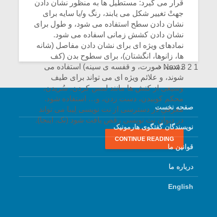
قرار می گیرد: مستطیل ها به منظور نشان دادن
جهتْ تغییر شکل می یابند، رنگ و/یا سایه برای
CONTINUE READING
نشان دادن سطح استفاده می شود، و طول برای
نشان دادن کشش زمانی اسفاده می شود.
نمادهای ویژه ای برای نشان دادن مفاصل (شانه
ها، زانوها، انگشتان)، برای سطوح بدن (کف
Posts
دست، صورت، و قفسه ی سینه) استفاده می
Next
3
2
1
شوند، و علائم ویژه ای می تواند برای طیف
navigation
وسیعی از کنش ها مانند لمس کردن، سُریدن،
محکم کوبیدن، دست زدن، و… استفاده شود.
صفحه نخست
معرفیِ در دسترسی از نت نویسی لِیبا می تواند
در دیوان نت نویسی رقص یافت شود (نک.
اینجا
).
نویسندگان گفتگوی هارمونیک
CONTINUE READING
قوانین ما
درباره ما
English