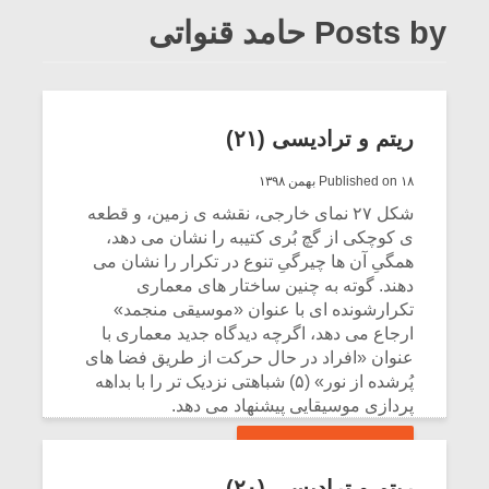
Posts by حامد قنواتی
ریتم و ترادیسی (۲۱)
Published on ۱۸ بهمن ۱۳۹۸
شکل ۲۷ نمای خارجی، نقشه ی زمین، و قطعه
ی کوچکی از گچ بُری کتیبه را نشان می دهد،
همگیِ آن ها چیرگیِ تنوع در تکرار را نشان می
دهند. گوته به چنین ساختار های معماری
تکرارشونده ای با عنوان «موسیقی منجمد»
ارجاع می دهد، اگرچه دیدگاه جدید معماری با
عنوان «افراد در حال حرکت از طریق فضا های
پُرشده از نور» (۵) شباهتی نزدیک تر را با بداهه
پردازی موسیقایی پیشنهاد می دهد.
CONTINUE READING
ریتم و ترادیسی (۲۰)