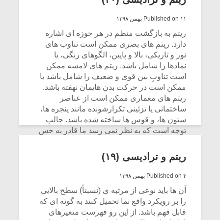
Published on ۱۱ بهمن ۱۳۹۸
ریتم به بازگشت منظم در هر حوزه ای اشاره
دارد. ریتم های بصری ممکن است تناوب های
نور و تاریکی، بالا و پایین، الگوهای رنگی، یا
نمادها را شامل باشد. ریتم های لامسه ممکن
است تناوبِ بین قوی و ضعیف را شامل باشد یا
ممکن است در حرکت بدن هایمان نهفته باشد.
ریتم های معماری ممکن است از عناصر
ساختمانی یا تزئینی تکرارشونده مانند پنجره ها،
ستون ها، و قوس ها ساخته شده باشد. جالب
توجه است که به نظر نمی رسد ما قادر به حس
کردن مستقیم پدیده ی ریتمی چه از طریق حس
بویایی و چه از طریق حس چشایی باشیم
میکلوش روژا
موریس ژار
ریتم و ترادیسی (۱۹)
(Fraisse 1963).
Published on ۴ بهمن ۱۳۹۸
CONTINUE READING
آن ها باید نوعی از مرتبه ی (نسبتاً) سطح بالایی
را بر رویکرد واقع نما تحمیل کنند به گونه ای که
یادداشتی بر موسیقی
دوره آموزش
متن فیلم «متری
موسیقی بر
قابل فهم باشد. از این رو فهرست متغیرهای