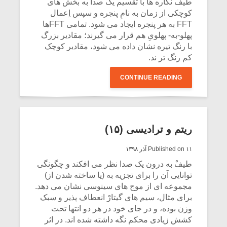
طیف نگاره ها با تقسیم یک صدا به بخش های
کوچکی از زمان به نامِ پنجره و سپس اِعمال
FFT به هر پنجره ایجاد می شود. تمامی FFTها
پهلو-به- پهلویِ هم قرار می گیرند؛ مقادیر بزرگ
با رنگ تیره نشان داده می شود، مقادیر کوچک
کم رنگ تر ند.
CONTINUE READING
ریتم و ترادیسی (۱۵)
Published on ۱۱ آذر ۱۳۹۸
طیفْ به درون یک صدا نظر می افکند و چگونگی
توانایی آن را برای تجزیه به (یا ساخته شدن از)
مجموعه ای از موج های سینوسی نشان می دهد.
برای مثال، سیم های گیتارْ انعطاف پذیر و سبک
وزن بوده، و در جای خود در هر دو انتها تحت
کشش زیادی محکم نگه داشته شده اند. در اثر