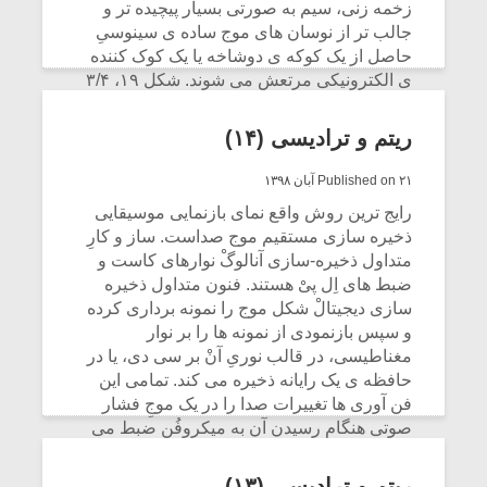
زخمه زنی، سیم به صورتی بسیار پیچیده تر و
جالب تر از نوسان های موج ساده ی سینوسیِ
حاصل از یک کوکه ی دوشاخه یا یک کوک کننده
ی الکترونیکی مرتعش می شوند. شکل ۱۹، ۳/۴
ثانیه ی اولِ سیم
G
دست باز از گیتار آکوستیک
مارتین را نشان می دهد. مشاهده کنید که شکل
ریتم و ترادیسی (۱۴)
موج در ابتدا بسیار پیچیده است و به سرعت بالا
و پایین می پَرَد.
Published on ۲۱ آبان ۱۳۹۸
رایج ترین روش واقع نمای بازنمایی موسیقایی
CONTINUE READING
ذخیره سازی مستقیم موج صداست. ساز و کارِ
متداول ذخیره-سازی آنالوگْ نوارهای کاست و
ضبط های اِل پیْ هستند. فنون متداول ذخیره
سازی دیجیتالْ شکل موج را نمونه برداری کرده
و سپس بازنمودی از نمونه ها را بر نوار
مغناطیسی، در قالب نوریِ آنْ بر سی دی، یا در
حافظه ی یک رایانه ذخیره می کند. تمامی این
فن آوری ها تغییرات صدا را در یک موجِ فشار
صوتی هنگام رسیدن آن به میکروفُن ضبط می
کند.
ریتم و ترادیسی (۱۳)