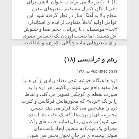
شیش و نیم»
موسیقی فی
(۱)–(۱۰) در بالا می تواند به عنوان تلاشی برای
برگزار می 
دادنِ امکانِ کنترل مستقیم متغیرهای معین
سطح بالا به آهنگ ساز در نظر گرفته شود. این
اگر نمی توانی
سکانسی به 
عوامل اولیه کاملاً متفاوت از ایده ی استاندارد
مشهورترین باشی،
موسیقی فیلم 
«نت» موسیقایی، با زیرایی، حجم صدا و شیوش
بدنام ترین باش
اَش هستند، اما بدست آوردن یک احساس بصری
برای متغیرهایی مانند چگالی، کِدِری، و شفافیت
سخت نیست.
ریتم و ترادیسی (۱۸)
CONTINUE READING
Published on ۲۴ دی ۱۳۹۸
ذره ها هنگامِ خوشه شدنِ تعداد زیادی از آن ها با
همْ مفید واقع می شوند. زِناکیس هر ذره را به
صورت نقطه ی کوچکی تصویر می کند، و نقاط
را بر یک «پرده» که محورهایش فرکانس و کثرت
ذره را مشخص می کند قرار می دهد. سپس
مجموعه ای از پرده ها (که یک «کتاب» نامیده
می شود) در طول زمان (مانند قاب های راکد
مجزای یک فیلم) به منظور ایجاد بافت های
صوتی پیچیده ی در حالِ تحول پخش می شود.