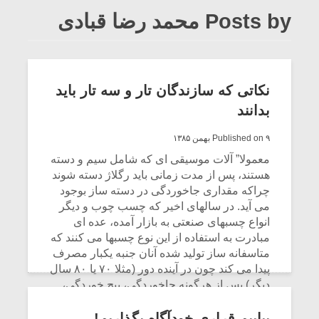
Posts by محمد رضا قبادی
نکاتی که سازندگان تار و سه تار باید
بدانند
Published on ۹ بهمن ۱۳۸۵
معمولا” آلات موسیقی ای که شامل سیم و دسته
هستند، پس از مدت زمانی باید رگلاژ دسته شوند
چراکه مقداری جاخوردگی در دسته ساز بوجود
می آید. در سالهای اخیر که چسب چوب و دیگر
انواع چسبهای صنعتی به بازار آمده، عده ای
مبادرت به استفاده از این نوع چسبها می کنند که
متاسفانه ساز تولید شده آنان جنبه یکبار مصرف
پیدا می کند چون در آینده دور (مثلا ۷۰ یا ۸۰ سال
دیگر) پس از هرگونه جاخوردگی، پیچ خوردگی،
شکستگی بر اثر حوادث و ضربه، دیگر ساز را
نمی توان ترمیم اصولی کرد، چون اصولا” این
بیاییم قراری خودآگاه بگذاریم!