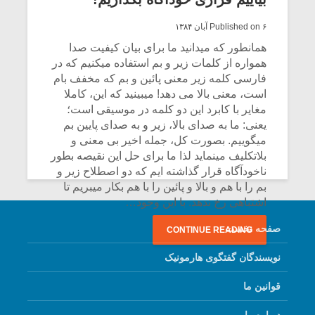
چسبها باز نمی شوند.
Published on ۶ آبان ۱۳۸۴
CONTINUE READING
همانطور که میدانید ما برای بیان کیفیت صدا
همواره از کلمات زیر و بم استفاده میکنیم که در
فارسی کلمه زیر معنی پائین و بم که مخفف بام
است، معنی بالا می دهد! میبینید که این، کاملا
مغایر با کابرد این دو کلمه در موسیقی است؛
یعنی: ما به صدای بالا، زیر و به صدای پایین بم
میگوییم. بصورت کل، جمله اخیر بی معنی و
بلاتکلیف مینماید لذا ما برای حل این نقیصه بطور
ناخودآگاه قرار گذاشته ایم که دو اصطلاح زیر و
بم را با هم و بالا و پائین را با هم بکار میبریم تا
اشتباهی رخ ندهد. با این وجود…
میکلوش روژا
موریس ژار
صفحه نخست
CONTINUE READING
نویسندگان گفتگوی هارمونیک
قوانین ما
یادداشتی بر موسیقی
دوره آموزش
متن فیلم «متری
موسیقی بر