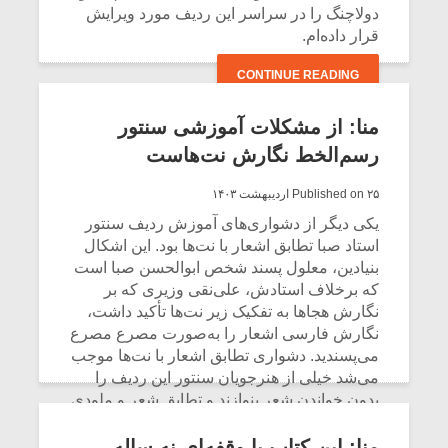
دولاچنگ را در سراسر این ردیف مورد ویرایش
قرار داده‌ام.
CONTINUE READING
منا: از مشکلات آموزشی سنتور
رسم‌الخط نگارش نت‌هاست
Published on ۲۵ اردیبهشت ۱۴۰۳
یکی دیگر از دشواری‌های آموزش ردیف سنتور
استاد صبا تطابق اشعار با نت‌ها بود. این اشکال
بنیادین، معلول پسند شخص ابوالحسن صبا است
که برخلاف استادش، علی‌نقی وزیری که بر
نگارش هجاها به تفکیک زیر نت‌ها تأکید داشت،
نگارش فارسی اشعار را به‌صورت مصرع مصرع
می‌پسندید. دشواری تطابق اشعار با نت‌ها موجب
می‌شد خیلی از هنرجویان سنتور این ردیف را
بدون خواندن شعر بنوازند و تطابق شعر و ملودی
در مواردی حتی برای برخی مدرسان هم
مشخص نبود.
منا: این کتاب با وقفه‌ای نه ساله