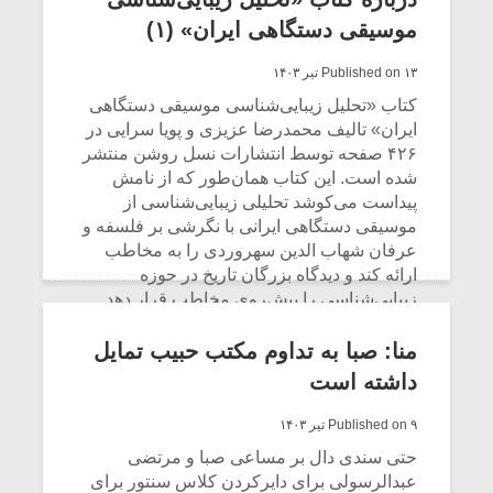
موسیقی دستگاهی ایران» (۱)
Published on ۱۳ تیر ۱۴۰۳
کتاب «تحلیل زیبایی‌شناسی موسیقی دستگاهی
ایران» تالیف محمد‌رضا عزیزی و پویا سرایی در
۴۲۶ صفحه توسط انتشارات نسل روشن منتشر
شده است. این کتاب همان‌طور که از نامش
پیداست می‌کوشد تحلیلی زیبایی‌شناسی از
موسیقی دستگاهی ایرانی با نگرشی بر فلسفه و
عرفان شهاب الدین سهروردی را به مخاطب
ارائه کند و دیدگاه بزرگان تاریخ در حوزه
زیبایی‌شناسی را پیش‌روی مخاطب قرار دهد.
میکلوش روژا
موریس ژار
CONTINUE READING
منا: صبا به تداوم مکتب حبیب تمایل
داشته است
Published on ۹ تیر ۱۴۰۳
یادداشتی بر موسیقی
دوره آموزش
حتی سندی دال بر مساعی صبا و مرتضی
متن فیلم «متری
موسیقی بر
عبدالرسولی برای دایرکردن کلاس سنتور برای