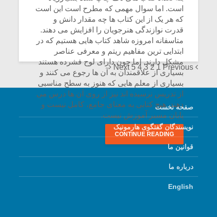
است. اما سوال مهمی که مطرح است این است
که هر یک از این کتاب ها چه مقدار دانش و
قدرت نوازندگی هنرجویان را افزایش می دهند.
متاسفانه امروزه شاهد کتاب هایی هستیم که در
ابتدایی ترین مفاهیم ریتم و معرفی عناصر
مشکل دارند. اما چون دارای لوح فشرده هستند
Posts
Next
5
4
3
2
1
Previous
بسیاری از علاقمندان به آن ها رجوع می کنند و
navigation
بسیاری از معلم هایی که هنوز به سطح مناسبی
از تدریس نرسیده اند نیز از روی آن ها درس می
دهند. هیچ کتابی به معنای جامع، کامل نیست و
صفحه نخست
پایان مسیر آموزش نیست.
نویسندگان گفتگوی هارمونیک
CONTINUE READING
قوانین ما
درباره ما
English