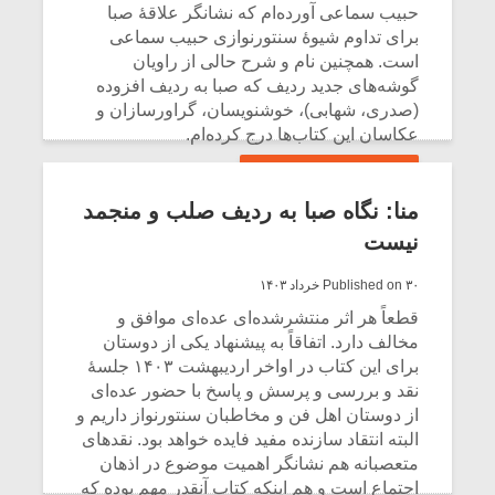
شیش و نیم»
موسیقی فی
حبیب سماعی آورده‌ام که نشانگر علاقۀ صبا
برگزار می 
برای تداوم شیوۀ سنتورنوازی حبیب سماعی
است. همچنین نام و شرح حالی از راویان
اگر نمی توانی
سکانسی به 
گوشه‌های جدید ردیف که صبا به ردیف افزوده
مشهورترین باشی،
موسیقی فیلم 
(صدری، شهابی)، خوشنویسان، گراورسازان و
بدنام ترین باش
عکاسان این کتاب‌ها درج کرده‌ام.
CONTINUE READING
منا: نگاه صبا به ردیف صلب و منجمد
نیست
Published on ۳۰ خرداد ۱۴۰۳
قطعاً هر اثر منتشرشده‌ای عده‌ای موافق و
مخالف دارد. اتفاقاً به پیشنهاد یکی از دوستان
برای این کتاب در اواخر اردیبهشت ۱۴۰۳ جلسۀ
نقد و بررسی‌ و پرسش و پاسخ با حضور عده‌ای
از دوستان اهل فن و مخاطبان سنتورنواز داریم و
البته انتقاد سازنده مفید فایده خواهد بود. نقدهای
متعصبانه هم نشانگر اهمیت موضوع در اذهان
اجتماع است و هم اینکه کتاب آنقدر مهم بوده که