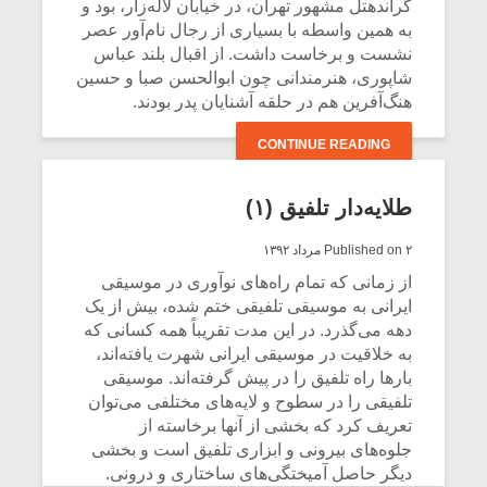
شیش و نیم»
موسیقی فی
گراندهتل مشهور تهران، در خیابان لاله‌زار، بود و
برگزار می 
به همین واسطه با بسیاری از رجال نام‌آور عصر
نشست و برخاست داشت. از اقبال بلند عباس
اگر نمی توانی
سکانسی به 
شاپوری، هنرمندانی چون ابوالحسن صبا و حسین
مشهورترین باشی،
موسیقی فیلم 
هنگ‌آفرین هم در حلقه آشنایان پدر بودند.
بدنام ترین باش
CONTINUE READING
طلایه‌دار تلفیق (۱)
Published on ۲ مرداد ۱۳۹۲
از زمانی که تمام راه‌های نوآوری در موسیقی
ایرانی به موسیقی تلفیقی ختم شده، بیش از یک
دهه می‌گذرد. در این مدت تقریباً همه کسانی که
به خلاقیت در موسیقی ایرانی شهرت یافته‌اند،
بارها راه تلفیق را در پیش گرفته‌اند. موسیقی
تلفیقی را در سطوح و لایه‌های مختلفی می‌توان
تعریف کرد که بخشی از آنها برخاسته از
جلوه‌های بیرونی و ابزاری تلفیق است و بخشی
دیگر حاصل آمیختگی‌های ساختاری و درونی.