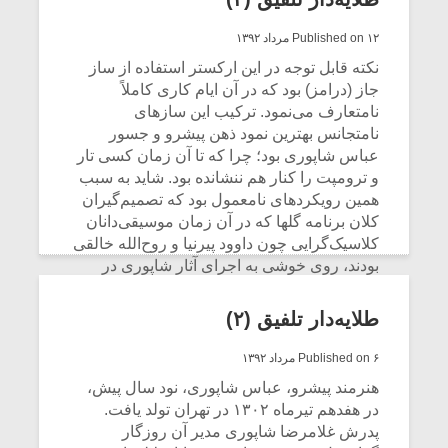
CONTINUE READING
Published on ۱۲ مرداد ۱۳۹۲
نکته قابل توجه در این ارکستر استفاده از ساز
جاز (درامز) بود که در آن ایام کاری کاملاً
نامتعارف می‌نمود. ترکیب این سازهای
نامتجانس بهترین نمود ذهن پیشرو و جسور
عباس شاپوری بود؛ چرا که تا آن زمان کسی تار
و ترومپت را کنار هم ننشانده بود. شاید به سبب
همین رویکردهای نامعمول بود که تصمیم‌گیران
کلان برنامه گلها که در آن زمان موسیقی‌دانان
کلاسیک‌گرایی چون داوود پیرنیا و روح‌الله خالقی
بودند، روی خوشی به اجرای آثار شاپوری در
برنامه‌های رسمی نشان نمی‌دادند. با این حال، در
گزارش مجله موزیک ایران (شماره ۶۴، شهریور
میکلوش روژا
موریس ژار
طلایه‌دار تلفیق (۲)
۱۳۳۶)، ارکستر شماره ۴ به رهبری شاپوری به
لحاظ هماهنگی «تمیزترین» ارکستر رادیو
Published on ۶ مرداد ۱۳۹۲
معرفی شد.
هنرمند پیشرو، عباس شاپوری، نود سال پیش،
در هفدهم تیرماه ۱۳۰۲ در تهران تولد یافت.
یادداشتی بر موسیقی
دوره آموزش
CONTINUE READING
متن فیلم «متری
موسیقی بر
پدرش غلامرضا شاپوری مدیر آن روزگار