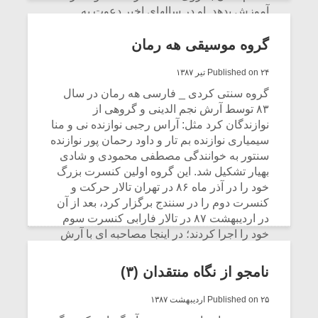
آموزش بدهد. او در سالهای اخیر دعوت به
برگزاری سمینارهای بیشماری برای سازهای
مختلف مثل ابوا، فاگوت و سازهای دیگری مثل
گروه موسیقی هه رمان
هارپ در سراسر شهرهای اطریش شده است.
Published on ۲۴ تیر ۱۳۸۷
CONTINUE READING
گروه سنتی کردی _ فارسی هه رمان در سال
۸۳ توسط آرش نجم الدینی و گروهی از
نوازندگان کرد مثل: آراس رجبی نوازنده نی و منا
سیمیاری نوازنده بم تار و داود رحمان پور نوازنده
سنتور به خوانندگی مصطفی محمودی و شادی
بهیار تشکیل شد. این گروه اولین کنسرت بزرگ
خود را در آذر ماه ۸۶ در تهران تالار حرکت و
کنسرت دوم را در سنندج برگزار کرد، بعد از آن
در اردیبهشت ۸۷ در تالار فارابی کنسرت سوم
خود را اجرا کردند؛ در اینجا مصاحبه ای با آرش
نجم الدینی سرپرست این گروه را می خوانید:
نامجو از نگاه منتقدان (۳)
CONTINUE READING
Published on ۲۵ اردیبهشت ۱۳۸۷