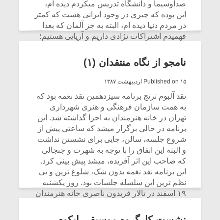
صداوسیما و دانشگاه تدریس میکردم دیده ام،
این بوده که چیزی در وجود ایرانی هست که کمتر
در مردم دنیا دیده ام، البته به جز آلمان که بعدا
فهمیدم اشتراکات نژادی داریم و آریایی هستیم؛
این نژاد گاهی به ابتکارت جالبی دست میزند …
ولی چیزی که این ابتکار را کامل میکند، علم
نامجو از نگاه منتقدان (۱)
است.
Published on ۱۵ اردیبهشت ۱۳۸۷
CONTINUE READING
نقد آلبوم ترنج برنامه سیزدهمین نقد نغمه بود که
به همت سازمان فرهنگی و هنری شهرداری
تهران در خانه هنرمندان به اجرا گذاشته شد. این
برنامه در حالی برگزار میشد که ساعتی پیش از
شروع جلسه، سالن، جایی برای نشستن نداشت
و البته این اتفاق را با توجه به شهرت و جنجالی
که صاحب این اثر آفریده، میشد پیش بینی کرد.
این برنامه نقد نغمه بدون شک، شلوغ ترین و بی
نظم ترین این سلسله جلسات بود. روز یکشنبه
۱۹ اسفند در تالار فریدون ناصری خانه هنرمندان
بسیاری از منتقدان بیرون سالن ماندند و فقط
صندلی های تالار مملو از طرفداران محسن
نشست کارگروه موسیقی ایکوم