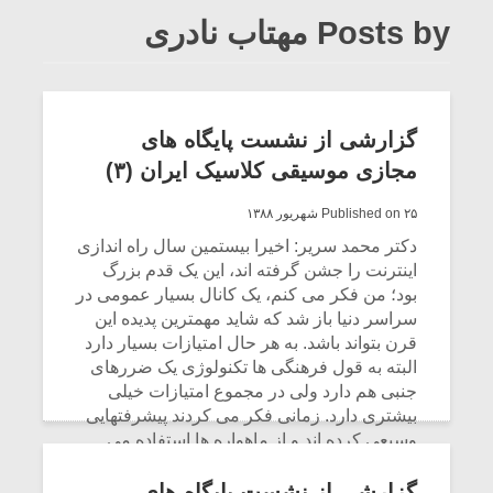
Posts by مهتاب نادری
گزارشی از نشست پایگاه های
مجازی موسیقی کلاسیک ایران (۳)
Published on ۲۵ شهریور ۱۳۸۸
دکتر محمد سریر: اخیرا بیستمین سال راه اندازی
اینترنت را جشن گرفته اند، این یک قدم بزرگ
بود؛ من فکر می کنم، یک کانال بسیار عمومی در
سراسر دنیا باز شد که شاید مهمترین پدیده این
قرن بتواند باشد. به هر حال امتیازات بسیار دارد
البته به قول فرهنگی ها تکنولوژی یک ضررهای
جنبی هم دارد ولی در مجموع امتیازات خیلی
بیشتری دارد. زمانی فکر می کردند پیشرفتهایی
وسیعی کرده اند و از ماهواره ها استفاده می
شود ولی پدیده اینترنت واقعا انفجار بود که می
تواند همه را در هر جا در هر لحظه به هم متصل
گزارشی از نشست پایگاه های