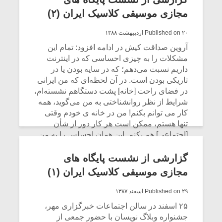
کند و من فکر می کنم در حوزه موسیقی می
مجازی موسیقی کلاسیک ایران (۲)
تواند خدمات زیادی داشته باشد.
Published on ۲۰ اردیبهشت ۱۳۸۸
CONTINUE READING
آروین صداقت‌ کیش در ادامه افزود: تمام این
مشکلات را به چیزی احساسی که در اینترنت
داریم نسبت می‌دهم؛ که در سایه بودن یا در
تاریکی بودن است. در آن لحظه‌ای که من ایرانی
در فضای راحت [خانه] پشت دستگاهم نشسته‌ام،
شرایط از نظر روانشناختی به من می‌گوید، همه
کار می توانم بکنم! من در خانه ی خودم وقتی
تنها هستم، ممکن است هر کار دور از شأن
[اجتماعی] هم بکنم. این همان احساس را به من
القا می‌کند؛ من در اتاقم پشت کامپیوترم
میکلوش روژا
موریس ژار
نشسته‌ام و احساس می‌کنم که هر کاری بخواهم
گزارشی از نشست پایگاه های
می توانم بکنم و می کنم. از آن لحظه به بعد به
مجازی موسیقی کلاسیک ایران (۱)
قول آقای مختاباد دیگر «غول از شیشه بیرون
آمده» و ما هم نمی‌دانیم چه‌طور آن را به شیشه
Published on ۲۹ اسفند ۱۳۸۷
برگردانیم.
یادداشتی بر موسیقی
دوره آموزش
۲۵ اسفند در سالن اجتماعات خبرگزاری مهر،
متن فیلم «متری
موسیقی بر
جشنواره وبلاگ نویسان با حضور جمعی از
CONTINUE READING