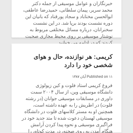
شیش و نیم»
موسیقی فی
خبرنگاران و عوامل موسیقی از جمله دکتر
برگزار می 
محمد سریر، پیمان سلطانی، حمیدرضا عاطفی،
ابوالحسن مختاباد و سجاد پورقناد که بانیان این
اگر نمی توانی
سکانسی به 
دوره نشست بودند برپا شد. در این نشست
مشهورترین باشی،
موسیقی فیلم 
سخنرانان، درباره مسائل مختلفی مربوط به
بدنام ترین باش
نوشتار موسیقی بر روی محیط مجازی صحبت
کردند که در ادامه می خوانید.
CONTINUE READING
کریمی: هر نوازنده، حال و هوای
شخصی خود را دارد
Published on ۱۱ آبان ۱۳۸۷
فروغ کریمی استاد فلوت و کین زیولوژی
دانشگاه موسیقی وین، از سال ۲۰۰۴ سمت
داوری در مسابقات موسیقی جوانان (در رشته
فلوت) در اطریش را به عهده داشته است،
همچنین او به مستر کلاسهای فلوت در دانشگاه
موسیقی لهستان دعوت شده تا متد جدید خود در
فراگیری موسیقی و نحوه پیدا کردن آرامش
هنگام آمدن به روی صحنه، در مدت کوتاه، را