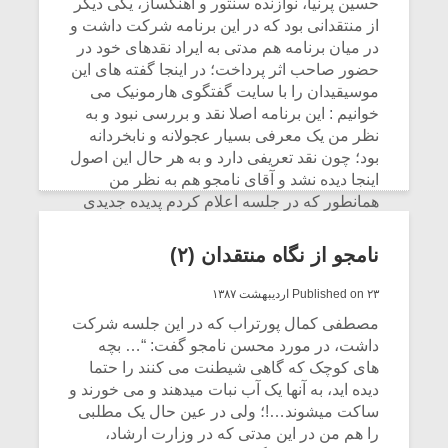
حسین پرنیا، نوازنده سنتور و آهنگساز، یکی دیگر
از منتقدانی بود که در این برنامه شرکت داشت و
در میان برنامه هم مدتی به ایراد نقدهای خود در
حضور صاحب اثر پرداخت؛ در اینجا گفته های این
موسیقیدان را با سایت گفتگوی هارمونیک می
خوانیم : این برنامه اصلا نقد و بررسی نبود و به
نظر من یک معرفی بسیار عجولانه و نابخردانه
بود؛ چون نقد تعریفی دارد و به هر حال این اصول
اینجا دیده نشد و آقای نامجو هم به نظر من
همانطور که در جلسه اعلام کردم پدیده جدیدی
نیست و کارش هم در زمینه موسیقی کار دست
چندم است.
نامجو از نگاه منتقدان (۲)
CONTINUE READING
Published on ۲۳ اردیبهشت ۱۳۸۷
مصطفی کمال پورتراب که در این جلسه شرکت
داشت، در مورد محسن نامجو گفت: “… بچه
های کوچک که گاهی شیطنت می کنند را حتما
دیده اید، به آنها یک آب نبات میدهند و می خورند و
ساکت میشوند…!؛ ولی در عین حال یک مطلبی
را هم من در این مدتی که در وزارت ارشاد،