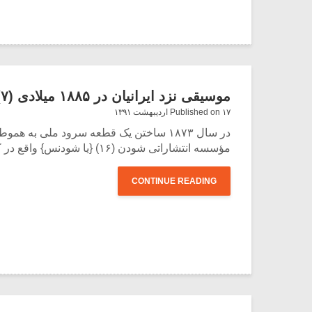
موسیقی نزد ایرانیان در ۱۸۸۵ میلادی (۷)
Published on ۱۷ اردیبهشت ۱۳۹۱
در سال ۱۸۷۳ ساختن یک قطعه سرود ملی 
مؤسسه انتشاراتی شودن (۱۶) {یا شودنس} واقع در کوچه سنت انوره (۱۷) پاریس به طبع میرسد و هزینه سنگین چاپ آن از طرف دولت ایران پرداخت می گردد.
CONTINUE READING