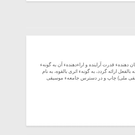
‏ دهندهء قدرت آراینده و اراءدهندهء آن به‏ گونهء
فعل ارائه گردد، به‏ گونهء اثری بالقوه، به نام
یقی ملی) چاپ و در دسترس جامعهء موسیقی‏
میکلوش روژا
موریس ژار