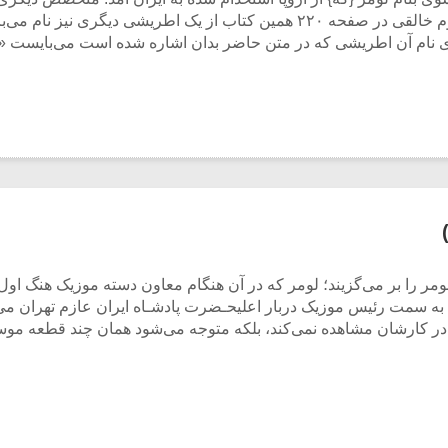
کامران میرزا نایب‌السلطنه را اداره می‌کرد.». مرحوم خالقی در صفحه ۲۲۰ همین کتا
قوی نام آن اطریشی که در متن حاضر بدان اشاره شده است می‌بایست «گ
نسه، مسیو لومر را بر می‌گزیند؛ لومر که در آن هنگام معاون دسته موزیک هنگ ا
 به سمت رئیس موزیک دربار اعلیحـضرت پادشـاه ایران عازم تهران می
 مشاهده نمی‌کند، بلکه متوجه می‌شود همان چند قطعه موسیقی اروپائی را هم که ‎آموخ