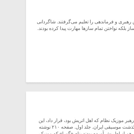
رهبری و فرماندهی را تعلیم می‌گرفتند. شاگردانی
 بلکه نواختن تمام سازها مهارت پیدا کرده بودند.
بر موزیک نظام که اهل اتریش بود، قرار داد، این
اتریشی لایق بعدها به همان شیوه‌ای که لومر معمول داشته بود، آن واحد را اداره کرد. (مرحوم روح‌الله خالقی در کتاب سرگذشت موسیقی ایران. جلد اول. صفحه ۲۱۰ نوشته
هم از اطریش آورده بودند بنام «گورا» که موزیک