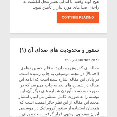
شیش و نیم»
موسیقی فی
هیچ گونه وقفه، با اندکی تغییر محل انگشت به
برگزار می 
راحتی صدا های مورد نیاز را تأمین نمود.
اگر نمی توانی
سکانسی به 
CONTINUE READING
مشهورترین باشی،
موسیقی فیلم 
بدنام ترین باش
سنتور و محدودیت‌ های صدای آن (۱)
Published on ۱۶ دی ۱۴۰۰
مقاله ای که پیش رو دارید به قلم حسین دهلوی
(احتمالاَ) در مجله موسیقی به چاپ رسیده است.
در پایان این مقاله اشاره شده است که ادامه این
مقاله در شماره های بعد به چاپ می‌رسد که در
صورت به دست آوردن شماره های دیگر آن، این
نوشته را به صورت کامل منتشر می‌کنیم. انتشار
مجدد این مقاله از این نظر حائز اهمیت است که
همچنان استفاده از سنتور کروماتیک در موسیقی
ایران مورد بی توجهی قرار گرفته است و برای