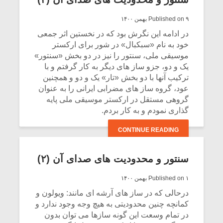
Published on ۹ بهمن ۱۴۰۰
در ادامه این نگرش بود که در نخستین اثر جمعی
خود به نام «سبکبال» در شور برای ارکستر
موسیقی ملی، سنتور را نیز در دو بخش «سنتور»
یک و دو، جزو ساز های دیگر به کار گرفتم و با
ترکیب آنها با دو بخش «تار» یک و دو و همچنین
عود، گروه ساز های مضرابی ایرانی را به عنوان
گروهی مستقل در ارکستر موسیقی ملی پایه
گذاری نمودم و به کار بردم.
CONTINUE READING
میکلوش روژا
موریس ژار
سنتور و محدودیت‌ های صدای آن (۲)
Published on ۱ بهمن ۱۴۰۰
درحالی که در ساز های آرشه ای مانند: ویولون و
کمانچه چنین محدودیتی به هیچ وجه وجود ندارد و
یادداشتی بر موسیقی
دوره آموزش
متن فیلم «متری
موسیقی بر
در تمام وسعت این گونه سازها می توان بدون