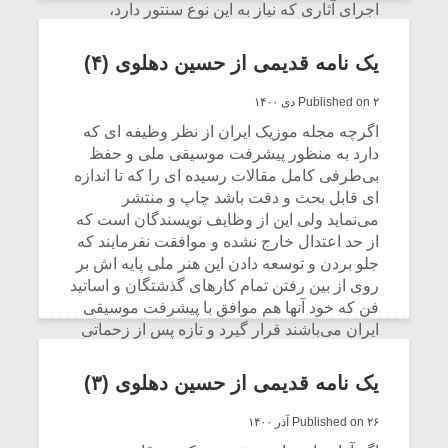
اجرای آثاری که نیاز به این نوع سنتور دارد،
سازهای انگشت شماری در دسترس است که
بعضی از آنها هم به دلیل عدم استفاده دچار
یک نامه قدیمی از حسین دهلوی (۴)
مشکلاتی شده اند و لازم است سازسازان دوباره
به ساخت چنین سازهایی بپردازند. مطالعه این
Published on ۲ دی ۱۴۰۰
نوشته از استاد فقید حسین دهلوی می‌تواند
اگرچه مجله موزیک ایران از نظر وظیفه ای که
راهنمای این دست از علاقمندان موسیقی
دارد به منظور پیشرفت موسیقی ملی و حفظ
ارکسترال ایرانی باشد. (سردبیر)
بی‌طرفی کامل مقالات رسیده ای را که تا اندازه
ای قابل بحث و دقت باشد چاپ و منتشر
CONTINUE READING
می‌نماید ولی این از وظایف نویسندگان است که
از حد اعتدال خارج نشده و موافقت نفرمایند که
جلو بردن و توسعه دادن این هنر ملی پایه اش بر
روی از بین رفتن تمام کارهای گذشتگان و اساتید
فن که خود آنها هم موافق با پیشرفت موسیقی
ایران می‌باشند قرار گیرد و تازه پس از زحماتی
که کشیده اند، به این طریق ملال خاطرشان
فراهم شود.
یک نامه قدیمی از حسین دهلوی (۳)
CONTINUE READING
Published on ۲۶ آذر ۱۴۰۰