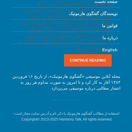
صفحه نخست
سرگشاده) در واقع مسائلی که در مقاله
«د.نعیم‌پور» مطرح شده را پاسخ داده است و به
نویسندگان گفتگوی هارمونیک
همین دلیل موضوعات پراکنده زیادی در نامه
دهلوی دیده می‌شود که گستردگی موضوعات و
قوانین ما
مخصوصا تایپ بد کیفیت آن در مجله موزیک،
موجب شده که انتقال مفهوم آن کمی دشوارتر
درباره ما
از دیگر نوشته های حسین دهلوی باشد. این نامه
را با هم می‌خوانیم:
English
CONTINUE READING
مجله آنلاین موسیقی «گفتگوی هارمونیک»، از تاریخ ۱۶ فروردین
۱۳۸۳ آغاز به کار کرد و تا امروز به صورت مداوم هر روز به
انتشار مطالبی درباره موسیقی می‌پردازد.
استفاده از مطالب گفتگوی هارمونیک با ذکر نام و آدرس سایت مجاز است -
Copyright© 2013-2025 Harmony Talk, All rights reserved.