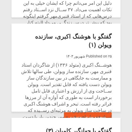
دلیل این امر می‌دانم چرا که ایشان خیلی به این
نکات اهمیت می‌داد. ۳۷ ســال نزد اســتاد رفتم
درس‌هایی که از استاد قنبری‌مهر گرفتم اینگونه
بود که بیشــتر درس زندگــی می‌داد البته کنار
اینها درس سازسازی هم می‌داد. دوبار استاد
قنبری مهر دست مرا بوسید! دو دوره هم در
گفتگو با هوشنگ اکبری، سازنده
جشــنواره دهه فجر در رشــته ساز سازی مقام
ویولن (۱)
اول گرفتم؛ معمولاً در فرهنگ ایرانی دست
بزرگان را می‌بوسند، هیچ بزرگی هم تا آنجا که
Published on ۲۵ شهریور ۱۴۰۳
امکان دارد اجازه نمی‌دهد دســتش را ببوسند.
هوشــنگ اکبری (متولد ۱۳۳۶) از شاگردان استاد
یکروز دختر و پســرم با آقای حسین بهروزی‌نیا
قنبری مهر، سازنده ساز ویولن، طی سالها تلاش
نوازنده بربط قرار گذاشتیم برویم خدمت استاد؛
و ممارست به جایگاهی در بین سازندگان ساز
یک بربط ساخته بودم. قدری متفاوت بود، نظر
ویولن دست یافته که قابل تقدیر است. ویولن
استاد برایم مهم بود، صنعت من هیچ وقت به پای
ســاخت وی از ارزش و اعتباری قابل تامل
صنعت استاد قنبری نمی‌رسد. وقتی محضر استاد
برخوردار است به طوری که آوازه آن از مرزها
قنبری مهر رسیدیم آقای بهروزی نیا دوربین
فراتر رفته است. تبحر و اشراف هوشنگ اکبری
دست‌اش بود و فیلمبرداری می‌کرد.
در ساخت ساز ویولن به مرتبه‌ای رســیده که
استاد فقید ابراهیم قنبری‌مهر چندین بار با دست
CONTINUE READING
نوشتۀ خود ساز او را مورد تایید و تمجید خود قرار
داده است. ســاخت ساز در خانواده اکبری‌ها
گفتگو با جهانگیر کامیان (۳)