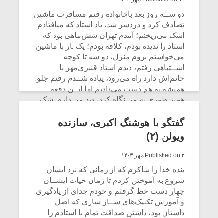
شیش و نیم»
موسیقی فی
برگزار می 
دو ســه روز بعد باخانواده رفتم مسافرت ماشین
تصادف کرد و دردسر شد، یاد استاد که میافتادم
اگر نمی توانی
سکانسی به 
اشک می‌ریختم؛ آمدم تهران شش‌ماهی بود که
مشهورترین باشی،
موسیقی فیلم 
استاد را ندیده بودم، کلافه بودم؛ یک بار با ماشین
بدنام ترین باش
می‌خواستم بروم منزل، دو سه تا کوچه
اشــتباهی رفتم، دیدم استاد قنبری‌مهر با
خانم‌اش دارد راه می‌رود، پیاده شــدم رفتم جلو،
همیشه به هم دست می‌دادیم اما ایــن دفعه
همین‌طوری به من نگاه کرد، دید من دارم اشک
میریزم، من را بغل کرد، خوابم را برایش تعریف
کردم.
گفتگو با هوشنگ اکبری، سازنده
ویولن (۲)
CONTINUE READING
Published on ۳ مهر ۱۴۰۳
بنده خدا را شاکرم که از زمانی که نزد ایشان
شروع به آموختن کردم تا زمان حیات ایشــان
چهار دست خط گرفتم و خودم جدای از یادگیری
و آموزش تکنیک‌های ســاز سازی که اصل
داستان بود، داشتن صداقت تمام با استادم را