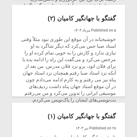
در شاهنامهٔ فردوسی آماده شد. او می‌گوید گفتار
فردوسی دربارهٔ فرهنگ و خرد و مرگ و
گفتگو با جهانگیر کامیان (۲)
دوستی اهل بیت پیامبر اسلام، یادآور سروده‌های
رودکی است، هرچند که برداشت نزدیک این دو
Published on ۵ مرداد ۱۴۰۳
شاعر شاید به‌خاطر جهان‌شناسی‌ای باشد که در
روزگار دو شاعر جریان داشته، اما این همانندی،
خوشبختانه در آن موقع این طوری نبود مثلاً وقتی
استاد صبا حس می‌کرد که دیگر شاگرد به او
نزدیکی این دو به یکدیگر را بیشتر کرده‌است.
نیازی ندارد و کارش را به خوبی تمام کرده او را
CONTINUE READING
مرخص می‌کرد و می‌گفت این راه را ادامه بده یا
برای فلان اتود، برو نزد فلان مدرس. من بعد از
آنکه نزد استاد صبا رفتم همچنان نزد استاد جهان
پناه نیز می رفتم و به کارم ادامه می‌دادم چون
در آن موقع استاد جهان پناه داشت ردیف‌های
موسیقی ایرانی را تدوین می‌کرد و من می‌رفتم
نت‌نویسی‌های ایشان را پاک‌نویس می‌کردم.
CONTINUE READING
گفتگو با جهانگیر کامیان (۱)
Published on ۲۸ تیر ۱۴۰۳