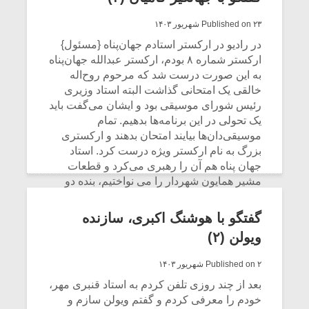
نشر یافته و علاوه بر هوشنگ برادر و فرزندان او
Published on ۲۳ شهریور ۱۴۰۳
نیز در این رشته دارای تخصص هستند.
در رادیو در ارکستر استادم جهان‌پناه {مسئول}
CONTINUE READING
ارکستر شماره ۸ بودم، ارکستر عبدالله جهان‌پناه
به این صورت درست شد که مرحوم روح‌اله
خالقی یک امتحانی گذاشت البته استاد وزیری
رئیس شورای موسیقی بود و ایشان می‌گفت باید
یک تحولی در این برنامه‌ها بدهیم. تمام
موسیقی‌دان‌ها بیایند امتحان بدهند و ارکستری
بزرگ به نام ارکستر ویژه درست کرد. استاد
جهان پناه هم آن را رهبری می‌کرد و قطعات
مشیر همایون شهردار را می نواختیم، بنده دو
سال در آن ارکستر کار کردم، بعد مرحوم پیرنیا
آمد و ارکستر گلها را درست کرد و آن ارکستر از
گفتگو با هوشنگ اکبری، سازنده
بین رفت.
ویولن (۲)
CONTINUE READING
Published on ۲ شهریور ۱۴۰۳
بعد از چند روزی تلفن کردم به استاد قنبری مهر،
خودم را معرفی کردم و گفتم ویولن سازم و