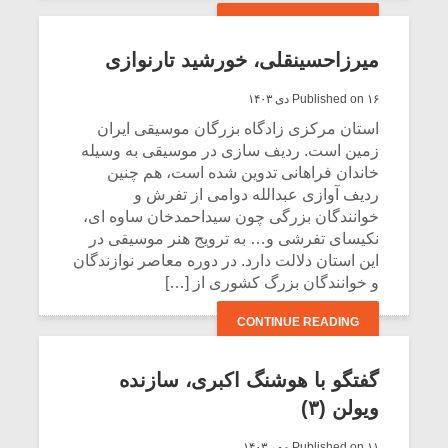
CONTINUE READING
میرزاحسینقلی، خورشید تارنوازی
Published on ۱۶ دی ۱۴۰۳
استان مرکزی زادگاه بزرگان موسیقی ایران
زمین است. ردیف سازی در موسیقی به وسیله
خاندان فراهانی تدوین شده است، هم چنین
ردیف آوازی عبدالله دوامی از تفرش و
خوانندگان بزرگی چون سیداحمدخان ساوه ای،
نکیسای تفرشی و… به ترویج هنر موسیقی در
این استان دلالت دارد. در دوره معاصر نوازندگان
و خوانندگان بزرگ کشوری از […]
میکلوش روژا
موریس ژار
CONTINUE READING
گفتگو با هوشنگ اکبری، سازنده
ویولن (۳)
یادداشتی بر موسیقی
دوره آموزش
متن فیلم «متری
موسیقی بر
Published on ۱۱ مهر ۱۴۰۳