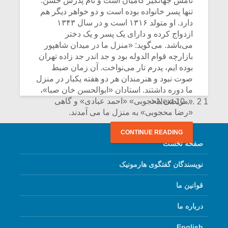
نامش جهانگیر کامیان است و نام پدرش حسن.
تنها پسر خانواده بوده است و دو خواهر دیگر هم
دارد. او متولد ۱۳۱۶ است و در سال ۱۳۴۳
ازدواج کرده و دارای یک پسر و یک دختر
می‌باشد. می‌گوید: «منزل ما در میدان شاهپور
بازارچه قوام الدوله بود و جد اندر جد زاده تهران
بوده ایم، پدرم تار می‌نواخت. آن زمان ضبط
صوت نبود و هنرمندان هر دو هفته یکبار در منزل
ما دوره داشتند. استادان «ابوالحسن خان صبا»،
Posts
«مرتضی محجوبی» «احمد عبادی» و گاهی
Next
10
…
2
1
«رضا محجوبی» به منزل ما می آمدند.
navigation
CONTINUE READING
صفحه نخست
نویسندگان گفتگوی هارمونیک
قوانین ما
درباره ما
English