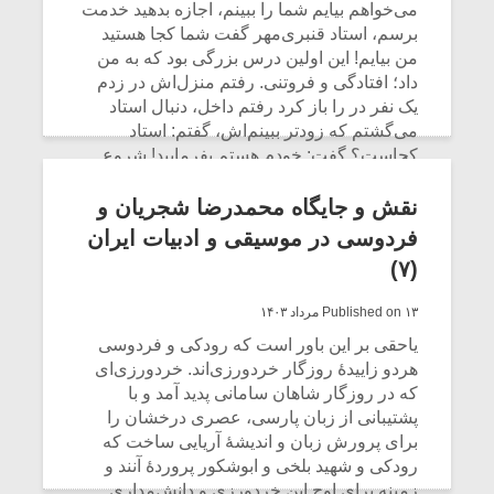
می‌خواهم بیایم شما را ببینم، اجازه بدهید خدمت
برسم، استاد قنبری‌مهر گفت شما کجا هستید
من بیایم! این اولین درس بزرگی بود که به من
داد؛ افتادگی و فروتنی. رفتم منزل‌اش در زدم
یک نفر در را باز کرد رفتم داخل، دنبال استاد
می‌گشتم که زودتر ببینم‌اش، گفتم: استاد
کجاست؟ گفت: خودم هستم بفرمایید! شروع
کردم اشــک ریختن! گفت: چی شده؟ گفتم:
آرزویم دیدن شما بود و این اشک شوق دیدارتان
نقش و جایگاه محمدرضا شجریان و
است.
فردوسی در موسیقی و ادبیات ایران
(۷)
CONTINUE READING
Published on ۱۳ مرداد ۱۴۰۳
یاحقی بر این باور است که رودکی و فردوسی
هردو زاییدهٔ روزگار خردورزی‌اند. خردورزی‌ای
که در روزگار شاهان سامانی پدید آمد و با
پشتیبانی از زبان پارسی، عصری درخشان را
برای پرورش زبان و اندیشهٔ آریایی ساخت که
رودکی و شهید بلخی و ابوشکور پروردهٔ آنند و
زمینه برای اوج این خردورزی و دانش‌مداری