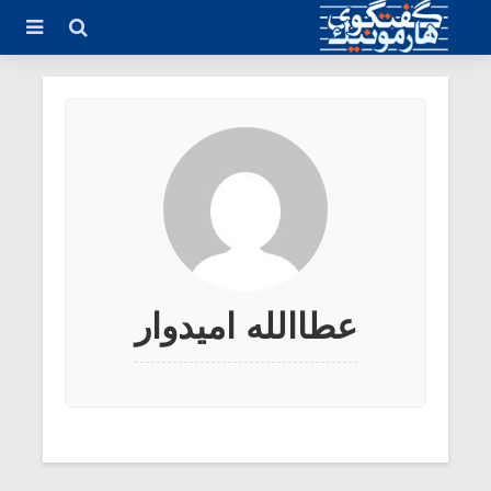
عطاالله امیدوار