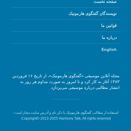
صفحه نخست
نویسندگان گفتگوی هارمونیک
قوانین ما
درباره ما
English
مجله آنلاین موسیقی «گفتگوی هارمونیک»، از تاریخ ۱۶ فروردین
۱۳۸۳ آغاز به کار کرد و تا امروز به صورت مداوم هر روز به
انتشار مطالبی درباره موسیقی می‌پردازد.
میکلوش روژا
موریس ژار
استفاده از مطالب گفتگوی هارمونیک با ذکر نام و آدرس سایت مجاز است -
Copyright© 2013-2025 Harmony Talk, All rights reserved.
یادداشتی بر موسیقی
دوره آموزش
متن فیلم «متری
موسیقی بر