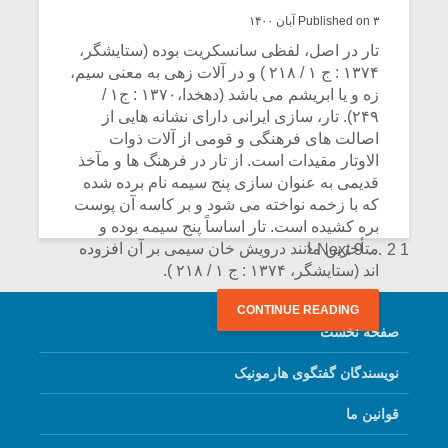
Published on ۳ آبان ۱۴۰۰
تار در اصل، لفظی سانسکریت بوده (ستایشگر،
۱۳۷۴ : ج ۱ / ۲۱۸ ) و در آلات زهی به معنی سیم،
زه و یا ابریشم می باشد (دهخدا،۱۳۷۰ : ج۱ /
۲۴۹). تار، سازی ایرانی دارای نشانه هایی از
اصالت های فرهنگی و قومی از آلات ذوات
الاوتار مقیدات است. از تار در فرهنگ ها و مآخذ
قدیمی به عنوان سازی پنج سیمه نام برده شده
که با زخمه نواخته می شود و بر کاسه آن پوست
بره کشیده است. تار اساساً پنج سیمه بوده و
Posts
متأخرین مانند درویش خان سیمی بر آن افزوده
Next
9
…
2
1
اند (ستایشگر، ۱۳۷۴ : ج ۱ / ۲۱۸ ).
navigation
CONTINUE READING
صفحه نخست
نویسندگان گفتگوی هارمونیک
قوانین ما