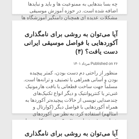
چه بسا بندهایی به ممنوعیت ها و باید و نبایدها
اضافه شده است. در حوزه آموزش موسیقی
مشکلات عدیده ای همچنان دامنگیر آموزشگاه ها
است از جمله: عدم هماهنگی در ادارات دارایی و
دریافت مالیات های گزاف و عدم برخورداری از
آیا می‌توان به روشی برای نامگذاری
معافیت های قانونی، عوارض هنگفت شهرداری،
آکوردهایی با فواصل موسیقی ایرانی
اجاره بهای سنگین ملکی و کم شدن هنرجو به
دست یافت؟ (۴)
دلیل گرانی بیش از حد آلات موسیقی که باعث
حذف بخشی از جامعه که دیگر توان خرید ساز
Published on ۲۶ مرداد ۱۴۰۱
برای خود یا فرزندان‌شان را ندارند، در ضمن
اساساً هنر و موسیقی هرگز در اولویت نبوده و
منظور از راحتی دم دست بودن، کمتر پیچیده
نیست، و این موضوع با توجه به عدم رفع
بودن و آسانی همراهی با تصنیف و ترانه‌ها است.
نیازهای اساسی مردم برای زندگی، قابل درک
مسلماً جهت ساخت قطعاتی با بافت هارمونیک
است.
غنی‌تر یا کنترپوانتیک و دیگر انواع تکنیک‌های
میکلوش روژا
موریس ژار
چندصدایی نویسی از حالات پیچیده‌تر آکوردها به
CONTINUE READING
همراه آکوردهایی با فواصل دیگر (کوارتال و
امثالهم) استفاده کرد. به نظر من آکوردهای
شماره‌ی ۱ و شماره‌ی ۲ و ۹ بیشترین کاربرد را
یادداشتی بر موسیقی
در همراهی‌ها می‌توانند باشند. پیشنهاد من جهت
دوره آموزش
آیا می‌توان به روشی برای نامگذاری
متن فیلم «متری
موسیقی بر
مختصر نویسی آکوردها چنین است: آکورد