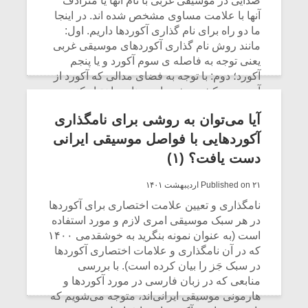
صدایی در موسیقی غربی با نام آنها یا مترادف
آنها با علامت مساوی مشخص شده اند. در اینجا
ما دو راه برای نام گذاری آکوردها داریم. اول:
مانند روش نام گذاری آکوردهای موسیقی غربی
یعنی توجه به فاصله ی سوم آکورد و یا پنجم
آکورد؛ دوم: با توجه به فضای مدالی که آکورد از
آن بیرون کشیده شده است نامی اختیار کنیم و
مسلماً از نامی استفاده کنیم که بسامد استفاده
آیا می‌توان به روشی برای نامگذاری
از آن نام و فضای مدال بیش از دیگر نام ها باشد.
در ادامه نگاهی به هر دو روش می اندازیم، به
آکوردهایی با فواصل موسیقی ایرانی
علاوه ی راه سومی که پیشنهاد من است:
دست یافت؟ (۱)
CONTINUE READING
Published on ۲۱ اردیبهشت ۱۴۰۱
نامگذاری و تعیین علامت اختصاری برای آکوردها
در هر سبک موسیقی امری لازم و مورد استفاده
است (به عنوان نمونه بنگرید به خوشقدمی ۱۴۰۰
که در آن نامگذاری و علامات اختصاری آکوردها
در سبک جَز را بیان کرده است). با بررسی
منابعی که در زبان فارسی در مورد آکوردها و
هارمونی موسیقی ایرانی‌اند، متوجه می‌شویم که