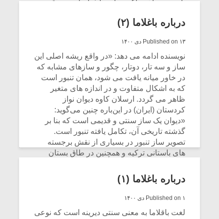
با وجود ساخت آکوردهایی با فواصل موسیقی
ایرانی و پیشنهاد روش‌هایی جهت هارمونیزه
درباره باغلاما (۲)
کردن موسیقی ایرانی تقریباً هیچ کدام آکوردها را
نامگذاری نکرده‌اند (در این زمینه بنگرید به
Published on ۱۳ دی ۱۴۰۰
وزیری ۱۳۱۴)، در این میان یک استثناء کتاب
هارمونی موسیقی ایرانی اثر فرهاد فخرالدینی
نویسنده ادامه می دهد: «در واقع ریشه اصلی این
است (فخرالدینی ۱۳۹۴: ۱۹-۲۰).
ساز و سه تار، دوتار، چگور و سازهای مشابه که
در خاور میانه یافت می شود، همان تنبور است
CONTINUE READING
که به اشکال متفاوت و در اندازه های متغیر
ظاهر می گردد. ارسلان کاوه دیوان نواز
کردستان (ایران) در این‌باره چنین می‌گوید:
«دیوان یک ساز سنتی و قدیمی است که بنا بر
گذشته تاریخی آن، تکامل یافته تنبور است.
تصویر ساز تنبور در بسیاری از نقش برجسته
های باستانی ترکیه و همچنین در طاق بستان
کرمانشاه دیده می شود که نشان دهنده قدمت
این ساز است. دیوان، سازی است با دسته ای
درباره باغلاما (۱)
بلندتر از تنبور که به شکل های گوناگون در
مناطق کردنشین ترکیه و میان ترکان و مناطقی
Published on ۱ دی ۱۴۰۰
از شمال عراق (هه ولیر) نواخته می شود. این
لغت باقلاما به معنی سنتی دیرینه است که نوعی
ساز بیشتر در مناطق کرد و ترک نشین متداول