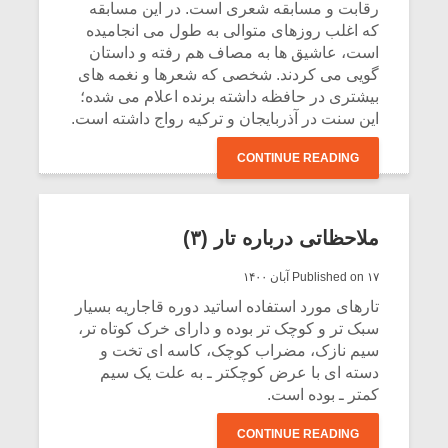
رقابت و مسابقه شعری است. در این مسابقه
است به عقیده من این ساز مخصوص ترک‌ها یا
که اغلب روزهای متوالی به طول می انجامیده
کردها نیست، این ساز متعلق به کسانی است که
است، عاشیق ها به مصاف هم رفته و داستان
آن را به خوبی و شایستگی می نوازند».
گویی می کردند. شخصی که شعرها و نغمه های
بیشتری در حافظه داشته برنده اعلام می شده؛
CONTINUE READING
این سنت در آذربایجان و ترکیه رواج داشته است.
CONTINUE READING
ملاحظاتی درباره تار (۳)
Published on ۱۷ آبان ۱۴۰۰
تارهای مورد استفاده اساتید دوره قاجاریه بسیار
سبک تر و کوچک تر بوده و دارای خرک کوتاه تر،
سیم نازک، مضراب کوچک، کاسه ای تخت و
دسته ای با عرض کوچکتر ـ به علت یک سیم
کمتر ـ بوده است.
CONTINUE READING