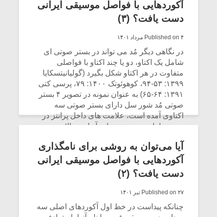
شیش و نیم»
موسیقی فی
شماره‌ی یک نام «رُهاب» با نشان اختصاری
آکوردهایی با فواصل موسیقی ایرانی
برگزار می 
«R»، و آکورد شماره‌ی دو نام «چهارگاه»
دست یافت؟ (۳)
می‌دهم با نشان اختصاری «H»، آکورد شماره‌ی
اگر نمی توانی
سکانسی به 
نهم نام «شهناز» می‌دهم با نشان اختصاری «S».
Published on ۴ مرداد ۱۴۰۱
مشهورترین باشی،
موسیقی فیلم 
بدنام ترین باش
در نگاهی دیگر مُد می تواند در بستر صوتی ای
CONTINUE READING
شامل یک اکتاو، دو یا چند اکتاو با فواصلی
متفاوت در هر اکتاو شکل بگیرد (گولیانیتسکایا
۱۳۹۹: ۵۳-۹۴، کوهوئوتک ۱۴۰۰: ۷۹، پرسی کتی
۱۳۹۱: ۶۴-۶۵) به عنوان نمونه در تصویر ۴ بستر
صوتی مُد شور سل دارای بستر صوتی سه
اکتاوی آمده است، علامت های داخل پرانتز در
زیر صداها به معنی تغییرات آنها در حالات
بالارونده یا پائین رونده ی ملودی (مرتبط به سیر
آیا می‌توان به روشی برای نامگذاری
ملودی) یا به عنوان متغیر تزئینی است (چاشنی).
اما در نگاهی دیگر مدها در گستره ی یک اکتاو
آکوردهایی با فواصل موسیقی ایرانی
شکل می گیرند (تصویر ۵).
دست یافت؟ (۲)
CONTINUE READING
Published on ۲۷ تیر ۱۴۰۱
چنانکه پیداست در خط اول آکوردهای اصلی سه