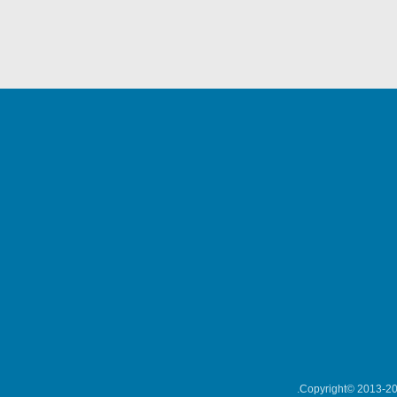
Copyright© 2013-202
میکلوش روژا
موریس ژار