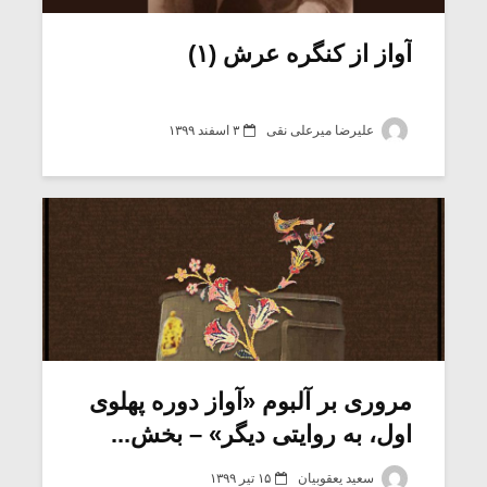
آواز از کنگره عرش (۱)
علیرضا میرعلی نقی
۳ اسفند ۱۳۹۹
میکلوش روژا
موریس ژار
مروری بر آلبوم «آواز دوره پهلوی
اول، به روایتی دیگر» – بخش...
یادداشتی بر موسیقی
دوره آموزش
متن فیلم «متری
موسیقی بر
سعید یعقوبیان
۱۵ تیر ۱۳۹۹