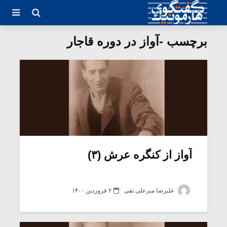
برچسب -آواز در دوره قاجار
آواز از کنگره عرش (۳)
علیرضا میرعلی نقی
۲ فروردین ۱۴۰۰