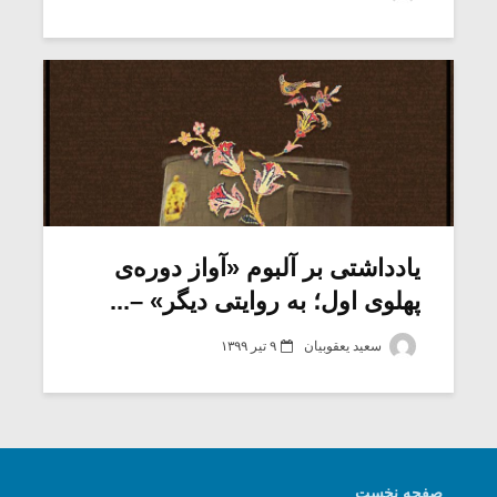
شیش و نیم»
موسیقی فی
برگزار می 
اگر نمی توانی
سکانسی به 
مشهورترین باشی،
موسیقی فیلم 
بدنام ترین باش
یادداشتی بر آلبوم «آواز دوره‌ی
پهلوی اول؛ به روایتی دیگر» –...
سعید یعقوبیان
۹ تیر ۱۳۹۹
صفحه نخست