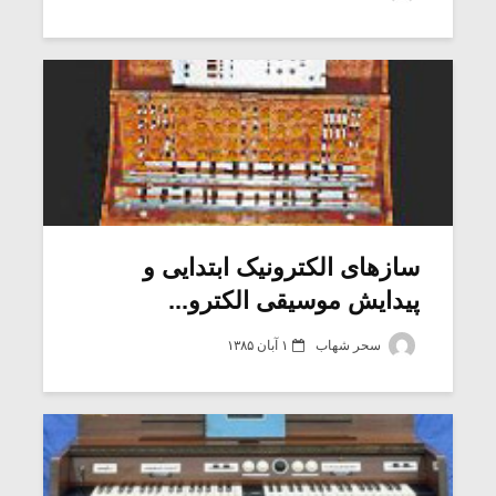
شیش و نیم»
موسیقی فی
برگزار می 
اگر نمی توانی
سکانسی به 
مشهورترین باشی،
موسیقی فیلم 
بدنام ترین باش
سازهای الکترونیک ابتدایی و
پیدایش موسیقی الکترو...
سحر شهاب
۱ آبان ۱۳۸۵