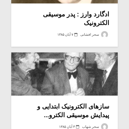
ادگارد وارز : پدر موسیقی
الکترونیک
سحر افشانی
۷ آبان ۱۳۸۵
میکلوش روژا
موریس ژار
سازهای الکترونیک ابتدایی و
پیدایش موسیقی الکترو...
یادداشتی بر موسیقی
دوره آموزش
متن فیلم «متری
موسیقی بر
سحر شهاب
۳ آبان ۱۳۸۵