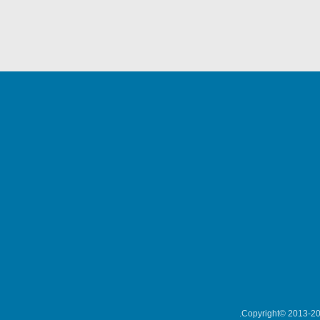
Copyright© 2013-202
میکلوش روژا
موریس ژار