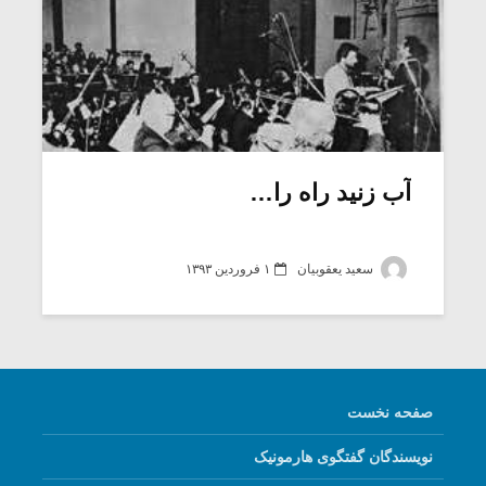
آب زنید راه را…
سعید یعقوبیان
۱ فروردین ۱۳۹۳
صفحه نخست
نویسندگان گفتگوی هارمونیک