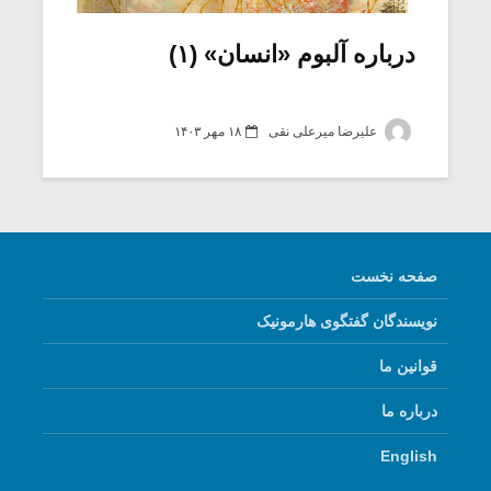
درباره آلبوم «انسان» (۱)
علیرضا میرعلی نقی
۱۸ مهر ۱۴۰۳
صفحه نخست
نویسندگان گفتگوی هارمونیک
میکلوش روژا
موریس ژار
قوانین ما
درباره ما
یادداشتی بر موسیقی
دوره آموزش
English
متن فیلم «متری
موسیقی بر