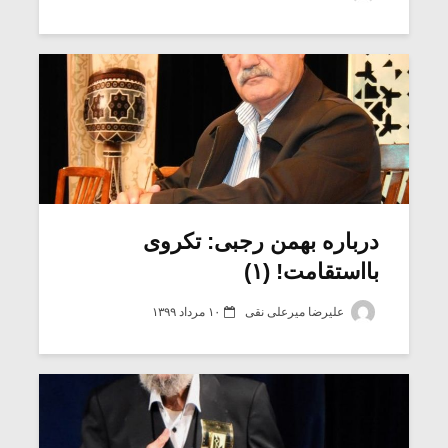
شیش و نیم»
موسیقی فی
برگزار می 
اگر نمی توانی
سکانسی به 
مشهورترین باشی،
موسیقی فیلم 
بدنام ترین باش
درباره بهمن رجبی: تکروی
بااستقامت! (۱)
علیرضا میرعلی نقی
۱۰ مرداد ۱۳۹۹