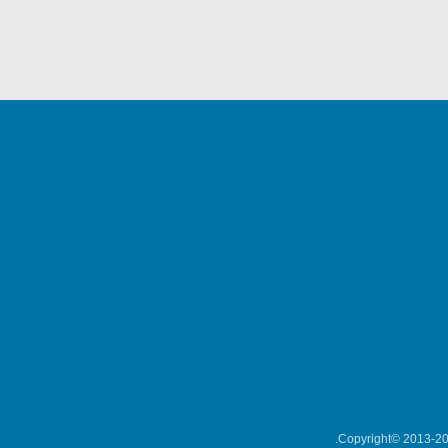
Copyright© 2013-202
میکلوش روژا
موریس ژار