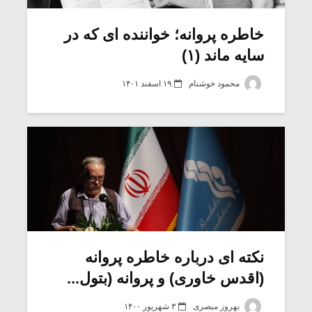
خاطره پروانه؛ خواننده ای که در
سایه ماند (۱)
محمود خوشنام
۱۹ اسفند ۱۴۰۱
میکلوش روژا
موریس ژار
نکته ای درباره خاطره پروانه
(اقدس خاوری) و پروانه (بتول...
یادداشتی بر موسیقی
دوره آموزش
متن فیلم «متری
موسیقی بر
بهروز مبصری
۳ شهریور ۱۴۰۰