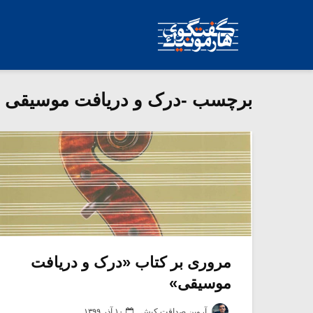
برچسب -درک و دریافت موسیقی
مروری بر کتاب «درک و دریافت
موسیقی»
آروین صداقت کیش
۱۰ آذر ۱۳۹۹