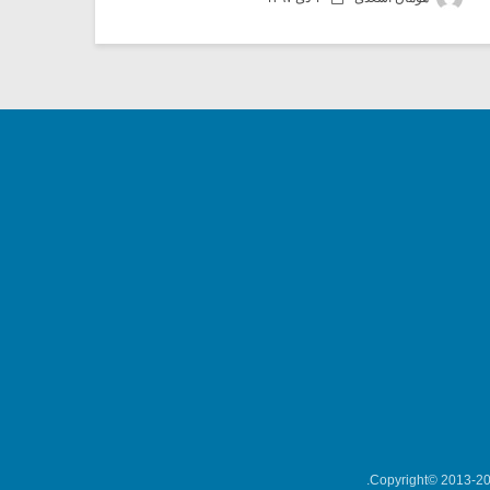
Copyright© 2013-202
میکلوش روژا
موریس ژار