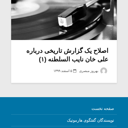
اصلاح یک گزارش تاریخى درباره
علی خان نایب السلطنه (۱)
بهروز مبصری
۵ اسفند ۱۳۹۹
صفحه نخست
نویسندگان گفتگوی هارمونیک