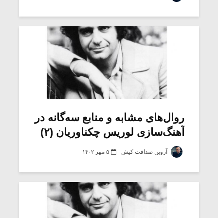
شیش و نیم»
موسیقی فی
برگزار می 
اگر نمی توانی
سکانسی به 
مشهورترین باشی،
موسیقی فیلم 
بدنام ترین باش
روال‌های مشابه و منابع سه‌گانه در
آهنگ‌سازی لوریس چکناوریان (۲)
آروین صداقت کیش
۵ مهر ۱۴۰۲